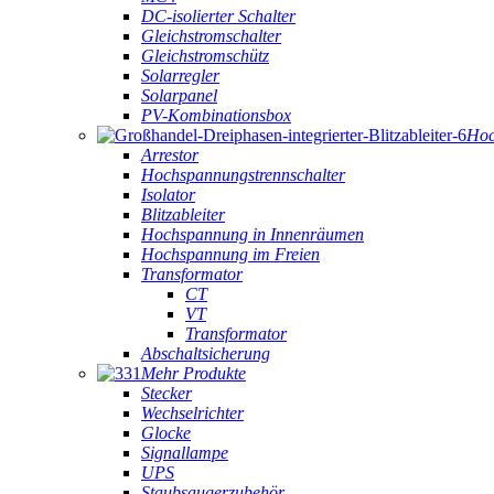
DC-isolierter Schalter
Gleichstromschalter
Gleichstromschütz
Solarregler
Solarpanel
PV-Kombinationsbox
Hoc
Arrestor
Hochspannungstrennschalter
Isolator
Blitzableiter
Hochspannung in Innenräumen
Hochspannung im Freien
Transformator
CT
VT
Transformator
Abschaltsicherung
Mehr Produkte
Stecker
Wechselrichter
Glocke
Signallampe
UPS
Staubsaugerzubehör