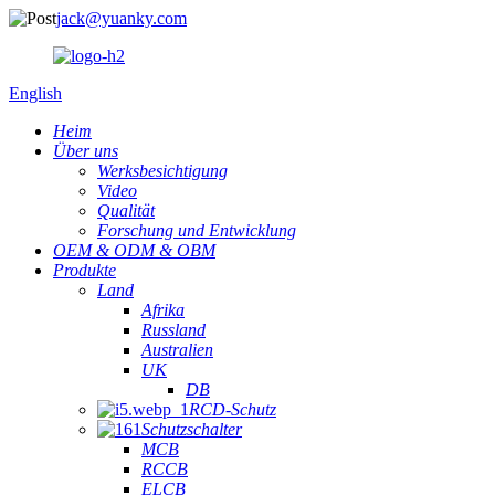
jack@yuanky.com
English
Heim
Über uns
Werksbesichtigung
Video
Qualität
Forschung und Entwicklung
OEM & ODM & OBM
Produkte
Land
Afrika
Russland
Australien
UK
DB
RCD-Schutz
Schutzschalter
MCB
RCCB
ELCB