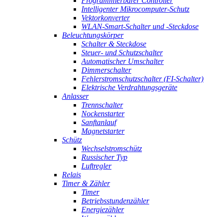
Programmierbarer Controller
Intelligenter Mikrocomputer-Schutz
Vektorkonverter
WLAN-Smart-Schalter und -Steckdose
Beleuchtungskörper
Schalter & Steckdose
Steuer- und Schutzschalter
Automatischer Umschalter
Dimmerschalter
Fehlerstromschutzschalter (FI-Schalter)
Elektrische Verdrahtungsgeräte
Anlasser
Trennschalter
Nockenstarter
Sanftanlauf
Magnetstarter
Schütz
Wechselstromschütz
Russischer Typ
Luftregler
Relais
Timer & Zähler
Timer
Betriebsstundenzähler
Energiezähler