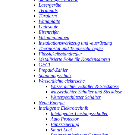
Lasergeräte
Terminals
Türalarm
Wandplatte
Ladesäule
Eisenreifen
Vakuumpumpen
Installationswerkzeug und -ausrüstung
Thermostat und Temperaturregler
Flüssigkeitsstandregler
Metallisierte Folie für Kondensatoren
GFCI
Prepaid-Zähler
Spannungsschutz
Wasserdichte elektrische
Wasserdichter Schalter & Steckdose
wasserdichter Schalter und Steckdose
Wettergeschützter Schalter
Neue Energie
Intelligente Elektrotechnik
Intelligenter Leistungsschalter
Auto Protector
Funksteuerung
Smart Lock