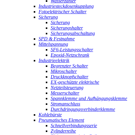
Wasserzähler
Industriesteckdosenkupplung
Fotoelektrischer Schalter
Sicherung
Sicherung
Sicherungshalter
Sicherungsabschaltung
SPD & Festnahme
Mittelspannung
SF6-Leistungsschalter
Epoxid-Netzschrank
Industrieelektrik
Begrenzter Schalter
Mikroschalter
Druckknopfschalter
EX-geschützte elektrische
Netzteilsteuerung
Messerschalter
Spannklemme und Aufhängungsklemme
Stromanschluss
Durchdringungsverbinderklemme
Kohlebürste
Pneumatisches Element
Schnellverbindungsserie
Zylinderreihe