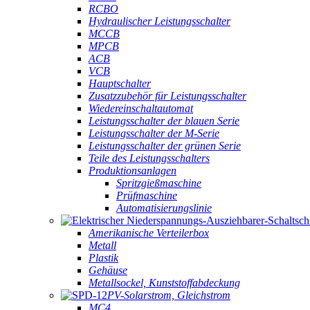
RCBO
Hydraulischer Leistungsschalter
MCCB
MPCB
ACB
VCB
Hauptschalter
Zusatzzubehör für Leistungsschalter
Wiedereinschaltautomat
Leistungsschalter der blauen Serie
Leistungsschalter der M-Serie
Leistungsschalter der grünen Serie
Teile des Leistungsschalters
Produktionsanlagen
Spritzgießmaschine
Prüfmaschine
Automatisierungslinie
Amerikanische Verteilerbox
Metall
Plastik
Gehäuse
Metallsockel, Kunststoffabdeckung
PV-Solarstrom, Gleichstrom
MC4