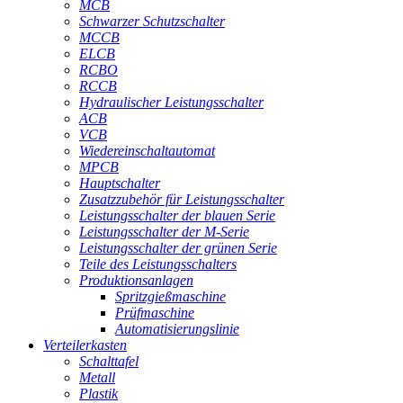
MCB
Schwarzer Schutzschalter
MCCB
ELCB
RCBO
RCCB
Hydraulischer Leistungsschalter
ACB
VCB
Wiedereinschaltautomat
MPCB
Hauptschalter
Zusatzzubehör für Leistungsschalter
Leistungsschalter der blauen Serie
Leistungsschalter der M-Serie
Leistungsschalter der grünen Serie
Teile des Leistungsschalters
Produktionsanlagen
Spritzgießmaschine
Prüfmaschine
Automatisierungslinie
Verteilerkasten
Schalttafel
Metall
Plastik