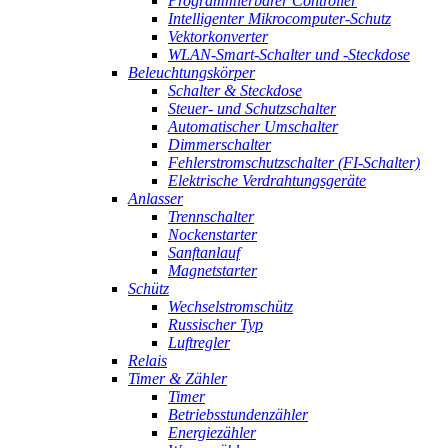
Programmierbarer Controller
Intelligenter Mikrocomputer-Schutz
Vektorkonverter
WLAN-Smart-Schalter und -Steckdose
Beleuchtungskörper
Schalter & Steckdose
Steuer- und Schutzschalter
Automatischer Umschalter
Dimmerschalter
Fehlerstromschutzschalter (FI-Schalter)
Elektrische Verdrahtungsgeräte
Anlasser
Trennschalter
Nockenstarter
Sanftanlauf
Magnetstarter
Schütz
Wechselstromschütz
Russischer Typ
Luftregler
Relais
Timer & Zähler
Timer
Betriebsstundenzähler
Energiezähler