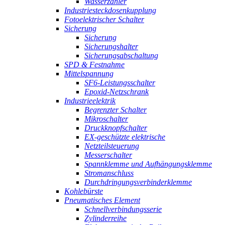
Wasserzähler
Industriesteckdosenkupplung
Fotoelektrischer Schalter
Sicherung
Sicherung
Sicherungshalter
Sicherungsabschaltung
SPD & Festnahme
Mittelspannung
SF6-Leistungsschalter
Epoxid-Netzschrank
Industrieelektrik
Begrenzter Schalter
Mikroschalter
Druckknopfschalter
EX-geschützte elektrische
Netzteilsteuerung
Messerschalter
Spannklemme und Aufhängungsklemme
Stromanschluss
Durchdringungsverbinderklemme
Kohlebürste
Pneumatisches Element
Schnellverbindungsserie
Zylinderreihe