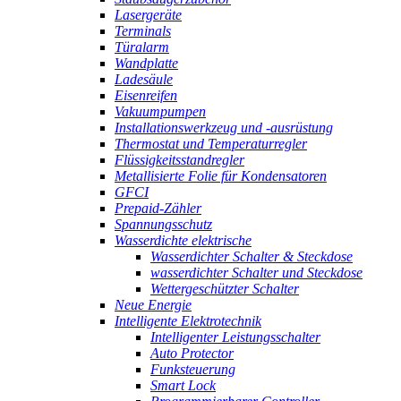
Lasergeräte
Terminals
Türalarm
Wandplatte
Ladesäule
Eisenreifen
Vakuumpumpen
Installationswerkzeug und -ausrüstung
Thermostat und Temperaturregler
Flüssigkeitsstandregler
Metallisierte Folie für Kondensatoren
GFCI
Prepaid-Zähler
Spannungsschutz
Wasserdichte elektrische
Wasserdichter Schalter & Steckdose
wasserdichter Schalter und Steckdose
Wettergeschützter Schalter
Neue Energie
Intelligente Elektrotechnik
Intelligenter Leistungsschalter
Auto Protector
Funksteuerung
Smart Lock