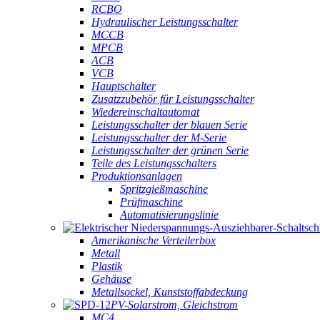
RCBO
Hydraulischer Leistungsschalter
MCCB
MPCB
ACB
VCB
Hauptschalter
Zusatzzubehör für Leistungsschalter
Wiedereinschaltautomat
Leistungsschalter der blauen Serie
Leistungsschalter der M-Serie
Leistungsschalter der grünen Serie
Teile des Leistungsschalters
Produktionsanlagen
Spritzgießmaschine
Prüfmaschine
Automatisierungslinie
Amerikanische Verteilerbox
Metall
Plastik
Gehäuse
Metallsockel, Kunststoffabdeckung
PV-Solarstrom, Gleichstrom
MC4