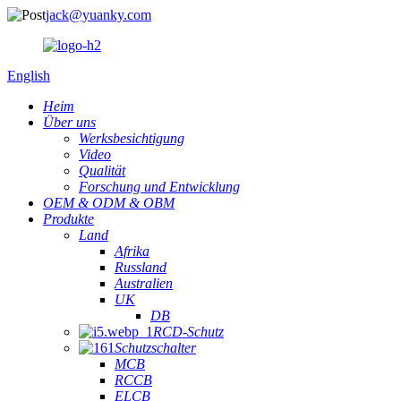
jack@yuanky.com
English
Heim
Über uns
Werksbesichtigung
Video
Qualität
Forschung und Entwicklung
OEM & ODM & OBM
Produkte
Land
Afrika
Russland
Australien
UK
DB
RCD-Schutz
Schutzschalter
MCB
RCCB
ELCB