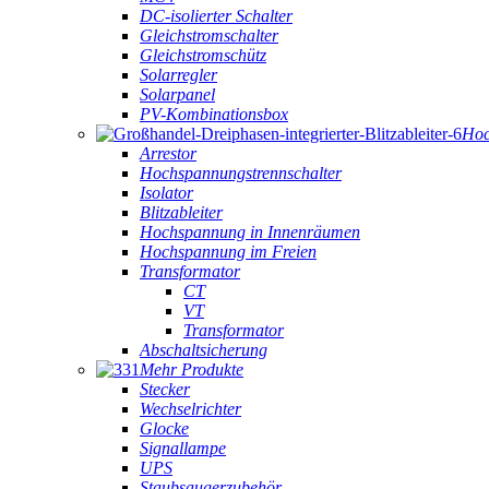
DC-isolierter Schalter
Gleichstromschalter
Gleichstromschütz
Solarregler
Solarpanel
PV-Kombinationsbox
Hoc
Arrestor
Hochspannungstrennschalter
Isolator
Blitzableiter
Hochspannung in Innenräumen
Hochspannung im Freien
Transformator
CT
VT
Transformator
Abschaltsicherung
Mehr Produkte
Stecker
Wechselrichter
Glocke
Signallampe
UPS
Staubsaugerzubehör