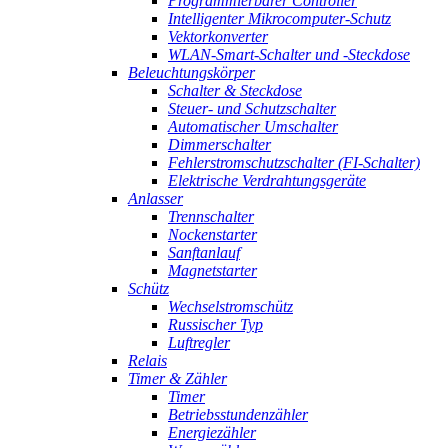
Programmierbarer Controller
Intelligenter Mikrocomputer-Schutz
Vektorkonverter
WLAN-Smart-Schalter und -Steckdose
Beleuchtungskörper
Schalter & Steckdose
Steuer- und Schutzschalter
Automatischer Umschalter
Dimmerschalter
Fehlerstromschutzschalter (FI-Schalter)
Elektrische Verdrahtungsgeräte
Anlasser
Trennschalter
Nockenstarter
Sanftanlauf
Magnetstarter
Schütz
Wechselstromschütz
Russischer Typ
Luftregler
Relais
Timer & Zähler
Timer
Betriebsstundenzähler
Energiezähler