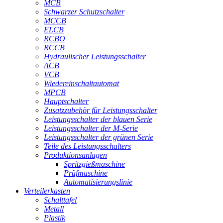
MCB
Schwarzer Schutzschalter
MCCB
ELCB
RCBO
RCCB
Hydraulischer Leistungsschalter
ACB
VCB
Wiedereinschaltautomat
MPCB
Hauptschalter
Zusatzzubehör für Leistungsschalter
Leistungsschalter der blauen Serie
Leistungsschalter der M-Serie
Leistungsschalter der grünen Serie
Teile des Leistungsschalters
Produktionsanlagen
Spritzgießmaschine
Prüfmaschine
Automatisierungslinie
Verteilerkasten
Schalttafel
Metall
Plastik