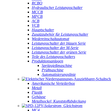
RCBO
Hydraulischer Leistungsschalter
MCCB
MPCB
ACB
VCB
Hauptschalter
Zusatzzubehör für Leistungsschalter
Wiedereinschaltautomat
Leistungsschalter der blauen Serie
Leistungsschalter der M-Serie
Leistungsschalter der grünen Serie
Teile des Leistungsschalters
Produktionsanlagen
Spritzgießmaschine
Prüfmaschine
Automatisierungslinie
Amerikanische Verteilerbox
Metall
Plastik
Gehäuse
Metallsockel, Kunststoffabdeckung
PV-Solarstrom, Gleichstrom
MC4