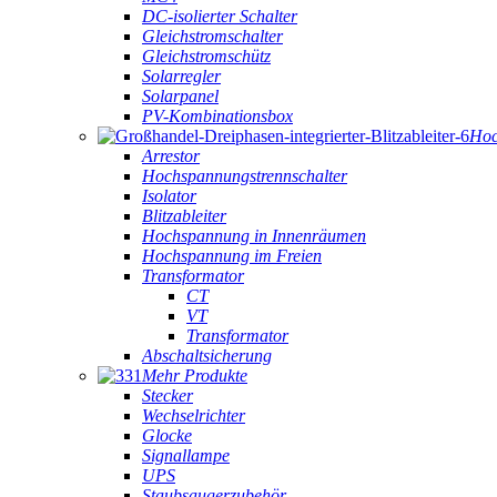
DC-isolierter Schalter
Gleichstromschalter
Gleichstromschütz
Solarregler
Solarpanel
PV-Kombinationsbox
Hoc
Arrestor
Hochspannungstrennschalter
Isolator
Blitzableiter
Hochspannung in Innenräumen
Hochspannung im Freien
Transformator
CT
VT
Transformator
Abschaltsicherung
Mehr Produkte
Stecker
Wechselrichter
Glocke
Signallampe
UPS
Staubsaugerzubehör