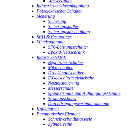
Wasserzähler
Industriesteckdosenkupplung
Fotoelektrischer Schalter
Sicherung
Sicherung
Sicherungshalter
Sicherungsabschaltung
SPD & Festnahme
Mittelspannung
SF6-Leistungsschalter
Epoxid-Netzschrank
Industrieelektrik
Begrenzter Schalter
Mikroschalter
Druckknopfschalter
EX-geschützte elektrische
Netzteilsteuerung
Messerschalter
Spannklemme und Aufhängungsklemme
Stromanschluss
Durchdringungsverbinderklemme
Kohlebürste
Pneumatisches Element
Schnellverbindungsserie
Zylinderreihe