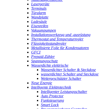
Lasergeräte
Terminals
Türalarm
Wandplatte
Ladesäule
Eisenreifen
Vakuumpumpen
Installationswerkzeug und -ausrüstung
Thermostat und Temperaturregler
Flüssigkeitsstandregler
Metallisierte Folie für Kondensatoren
GFCI
Prepaid-Zähler
Spannungsschutz
Wasserdichte elektrische
Wasserdichter Schalter & Steckdose
wasserdichter Schalter und Steckdose
Wettergeschützter Schalter
Neue Energie
Intelligente Elektrotechnik
Intelligenter Leistungsschalter
Auto Protector
Funksteuerung
Smart Lock