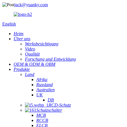
jack@yuanky.com
English
Heim
Über uns
Werksbesichtigung
Video
Qualität
Forschung und Entwicklung
OEM & ODM & OBM
Produkte
Land
Afrika
Russland
Australien
UK
DB
RCD-Schutz
Schutzschalter
MCB
RCCB
ELCB