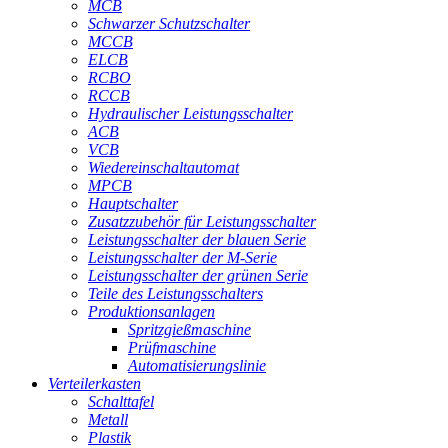
MCB
Schwarzer Schutzschalter
MCCB
ELCB
RCBO
RCCB
Hydraulischer Leistungsschalter
ACB
VCB
Wiedereinschaltautomat
MPCB
Hauptschalter
Zusatzzubehör für Leistungsschalter
Leistungsschalter der blauen Serie
Leistungsschalter der M-Serie
Leistungsschalter der grünen Serie
Teile des Leistungsschalters
Produktionsanlagen
Spritzgießmaschine
Prüfmaschine
Automatisierungslinie
Verteilerkasten
Schalttafel
Metall
Plastik