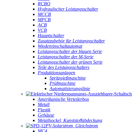
RCBO
Hydraulischer Leistungsschalter
MCCB
MPCB
ACB
VCB
Hauptschalter
Zusatzzubehör für Leistungsschalter
Wiedereinschaltautomat
Leistungsschalter der blauen Serie
Leistungsschalter der M-Serie
Leistungsschalter der grünen Serie
Teile des Leistungsschalters
Produktionsanlagen
Spritzgießmaschine
Prüfmaschine
Automatisierungslinie
Amerikanische Verteilerbox
Metall
Plastik
Gehäuse
Metallsockel, Kunststoffabdeckung
PV-Solarstrom, Gleichstrom
MC4