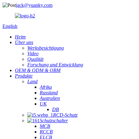
jack@yuanky.com
English
Heim
Über uns
Werksbesichtigung
Video
Qualität
Forschung und Entwicklung
OEM & ODM & OBM
Produkte
Land
Afrika
Russland
Australien
UK
DB
RCD-Schutz
Schutzschalter
MCB
RCCB
ELCB