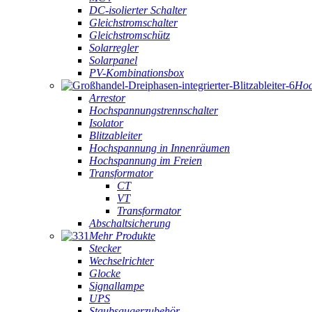
DC-isolierter Schalter
Gleichstromschalter
Gleichstromschütz
Solarregler
Solarpanel
PV-Kombinationsbox
Hoc
Arrestor
Hochspannungstrennschalter
Isolator
Blitzableiter
Hochspannung in Innenräumen
Hochspannung im Freien
Transformator
CT
VT
Transformator
Abschaltsicherung
Mehr Produkte
Stecker
Wechselrichter
Glocke
Signallampe
UPS
Staubsaugerzubehör