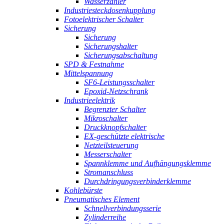
Wasserzähler
Industriesteckdosenkupplung
Fotoelektrischer Schalter
Sicherung
Sicherung
Sicherungshalter
Sicherungsabschaltung
SPD & Festnahme
Mittelspannung
SF6-Leistungsschalter
Epoxid-Netzschrank
Industrieelektrik
Begrenzter Schalter
Mikroschalter
Druckknopfschalter
EX-geschützte elektrische
Netzteilsteuerung
Messerschalter
Spannklemme und Aufhängungsklemme
Stromanschluss
Durchdringungsverbinderklemme
Kohlebürste
Pneumatisches Element
Schnellverbindungsserie
Zylinderreihe