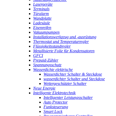
Lasergeräte
Terminals
Türalarm
Wandplatte
Ladesäule
Eisenreifen
Vakuumpumpen
Installationswerkzeug und -ausrüstung
Thermostat und Temperaturregler
Flüssigkeitsstandregler
Metallisierte Folie für Kondensatoren
GFCI
Prepaid-Zähler
Spannungsschutz
Wasserdichte elektrische
Wasserdichter Schalter & Steckdose
wasserdichter Schalter und Steckdose
Wettergeschützter Schalter
Neue Energie
Intelligente Elektrotechnik
Intelligenter Leistungsschalter
Auto Protector
Funksteuerung
Smart Lock