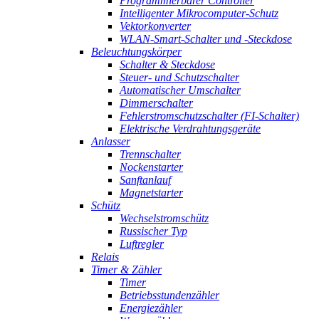
Programmierbarer Controller
Intelligenter Mikrocomputer-Schutz
Vektorkonverter
WLAN-Smart-Schalter und -Steckdose
Beleuchtungskörper
Schalter & Steckdose
Steuer- und Schutzschalter
Automatischer Umschalter
Dimmerschalter
Fehlerstromschutzschalter (FI-Schalter)
Elektrische Verdrahtungsgeräte
Anlasser
Trennschalter
Nockenstarter
Sanftanlauf
Magnetstarter
Schütz
Wechselstromschütz
Russischer Typ
Luftregler
Relais
Timer & Zähler
Timer
Betriebsstundenzähler
Energiezähler