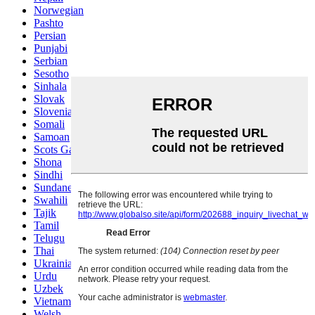
Norwegian
Pashto
Persian
Punjabi
Serbian
Sesotho
Sinhala
Slovak
Slovenian
Somali
Samoan
Scots Gaelic
Shona
Sindhi
Sundanese
Swahili
Tajik
Tamil
Telugu
Thai
Ukrainian
Urdu
Uzbek
Vietnamese
Welsh