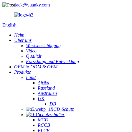
jack@yuanky.com
English
Heim
Über uns
Werksbesichtigung
Video
Qualität
Forschung und Entwicklung
OEM & ODM & OBM
Produkte
Land
Afrika
Russland
Australien
UK
DB
RCD-Schutz
Schutzschalter
MCB
RCCB
ELCB