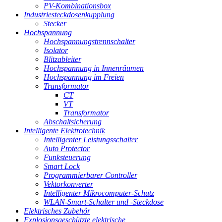
PV-Kombinationsbox
Industriesteckdosenkupplung
Stecker
Hochspannung
Hochspannungstrennschalter
Isolator
Blitzableiter
Hochspannung in Innenräumen
Hochspannung im Freien
Transformator
CT
VT
Transformator
Abschaltsicherung
Intelligente Elektrotechnik
Intelligenter Leistungsschalter
Auto Protector
Funksteuerung
Smart Lock
Programmierbarer Controller
Vektorkonverter
Intelligenter Mikrocomputer-Schutz
WLAN-Smart-Schalter und -Steckdose
Elektrisches Zubehör
Explosionsgeschützte elektrische