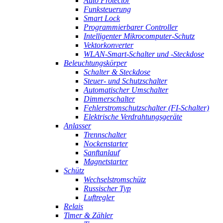
Auto Protector
Funksteuerung
Smart Lock
Programmierbarer Controller
Intelligenter Mikrocomputer-Schutz
Vektorkonverter
WLAN-Smart-Schalter und -Steckdose
Beleuchtungskörper
Schalter & Steckdose
Steuer- und Schutzschalter
Automatischer Umschalter
Dimmerschalter
Fehlerstromschutzschalter (FI-Schalter)
Elektrische Verdrahtungsgeräte
Anlasser
Trennschalter
Nockenstarter
Sanftanlauf
Magnetstarter
Schütz
Wechselstromschütz
Russischer Typ
Luftregler
Relais
Timer & Zähler