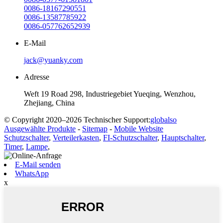
0086-18167290551
0086-13587785922
0086-057762652939
E-Mail
jack@yuanky.com
Adresse
Weft 19 Road 298, Industriegebiet Yueqing, Wenzhou,
Zhejiang, China
© Copyright 2020–2026 Technischer Support:
globalso
Ausgewählte Produkte
-
Sitemap
-
Mobile Website
Schutzschalter
,
Verteilerkasten
,
FI-Schutzschalter
,
Hauptschalter
,
Timer
,
Lampe
,
E-Mail senden
WhatsApp
x