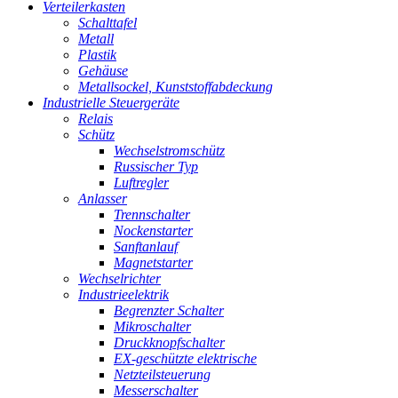
Verteilerkasten
Schalttafel
Metall
Plastik
Gehäuse
Metallsockel, Kunststoffabdeckung
Industrielle Steuergeräte
Relais
Schütz
Wechselstromschütz
Russischer Typ
Luftregler
Anlasser
Trennschalter
Nockenstarter
Sanftanlauf
Magnetstarter
Wechselrichter
Industrieelektrik
Begrenzter Schalter
Mikroschalter
Druckknopfschalter
EX-geschützte elektrische
Netzteilsteuerung
Messerschalter