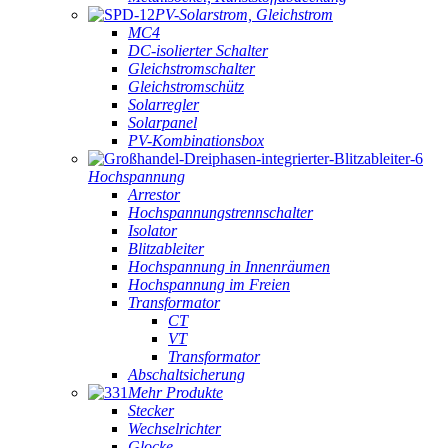
PV-Solarstrom, Gleichstrom
MC4
DC-isolierter Schalter
Gleichstromschalter
Gleichstromschütz
Solarregler
Solarpanel
PV-Kombinationsbox
Hochspannung
Arrestor
Hochspannungstrennschalter
Isolator
Blitzableiter
Hochspannung in Innenräumen
Hochspannung im Freien
Transformator
CT
VT
Transformator
Abschaltsicherung
Mehr Produkte
Stecker
Wechselrichter
Glocke