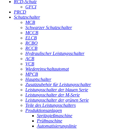
RCD-Schutz
GFCI
PRCD
Schutzschalter
MCB
Schwarzer Schutzschalter
MCCB
ELCB
RCBO
RCCB
Hydraulischer Leistungsschalter
ACB
VCB
Wiedereinschaltautomat
MPCB
Hauptschalter
Zusatzzubehör für Leistungsschalter
Leistungsschalter der blauen Serie
Leistungsschalter der M-Serie
Leistungsschalter der grünen Serie
Teile des Leistungsschalters
Produktionsanlagen
Spritzgießmaschine
Prüfmaschine
Automatisierungslinie