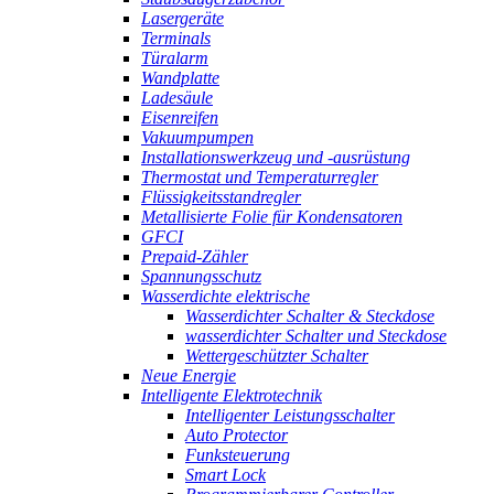
Lasergeräte
Terminals
Türalarm
Wandplatte
Ladesäule
Eisenreifen
Vakuumpumpen
Installationswerkzeug und -ausrüstung
Thermostat und Temperaturregler
Flüssigkeitsstandregler
Metallisierte Folie für Kondensatoren
GFCI
Prepaid-Zähler
Spannungsschutz
Wasserdichte elektrische
Wasserdichter Schalter & Steckdose
wasserdichter Schalter und Steckdose
Wettergeschützter Schalter
Neue Energie
Intelligente Elektrotechnik
Intelligenter Leistungsschalter
Auto Protector
Funksteuerung
Smart Lock