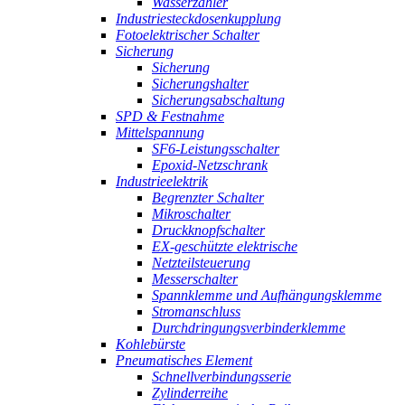
Wasserzähler
Industriesteckdosenkupplung
Fotoelektrischer Schalter
Sicherung
Sicherung
Sicherungshalter
Sicherungsabschaltung
SPD & Festnahme
Mittelspannung
SF6-Leistungsschalter
Epoxid-Netzschrank
Industrieelektrik
Begrenzter Schalter
Mikroschalter
Druckknopfschalter
EX-geschützte elektrische
Netzteilsteuerung
Messerschalter
Spannklemme und Aufhängungsklemme
Stromanschluss
Durchdringungsverbinderklemme
Kohlebürste
Pneumatisches Element
Schnellverbindungsserie
Zylinderreihe