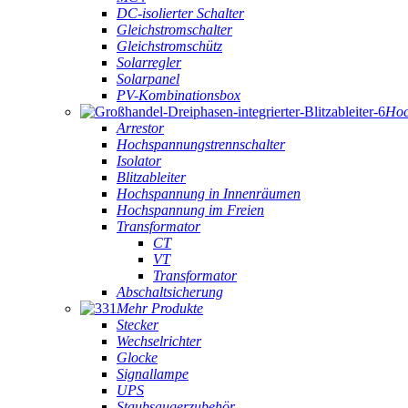
DC-isolierter Schalter
Gleichstromschalter
Gleichstromschütz
Solarregler
Solarpanel
PV-Kombinationsbox
Hoc
Arrestor
Hochspannungstrennschalter
Isolator
Blitzableiter
Hochspannung in Innenräumen
Hochspannung im Freien
Transformator
CT
VT
Transformator
Abschaltsicherung
Mehr Produkte
Stecker
Wechselrichter
Glocke
Signallampe
UPS
Staubsaugerzubehör