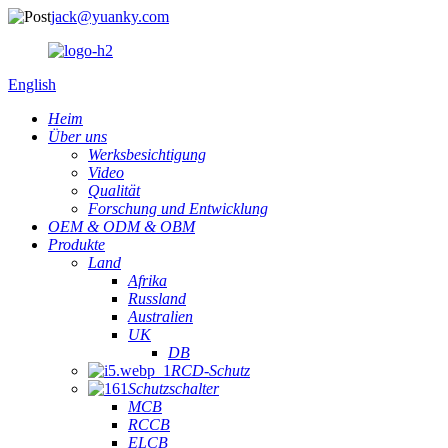
jack@yuanky.com
English
Heim
Über uns
Werksbesichtigung
Video
Qualität
Forschung und Entwicklung
OEM & ODM & OBM
Produkte
Land
Afrika
Russland
Australien
UK
DB
RCD-Schutz
Schutzschalter
MCB
RCCB
ELCB