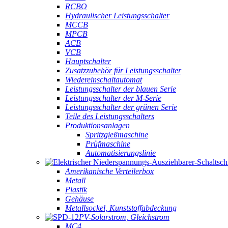
RCBO
Hydraulischer Leistungsschalter
MCCB
MPCB
ACB
VCB
Hauptschalter
Zusatzzubehör für Leistungsschalter
Wiedereinschaltautomat
Leistungsschalter der blauen Serie
Leistungsschalter der M-Serie
Leistungsschalter der grünen Serie
Teile des Leistungsschalters
Produktionsanlagen
Spritzgießmaschine
Prüfmaschine
Automatisierungslinie
Amerikanische Verteilerbox
Metall
Plastik
Gehäuse
Metallsockel, Kunststoffabdeckung
PV-Solarstrom, Gleichstrom
MC4