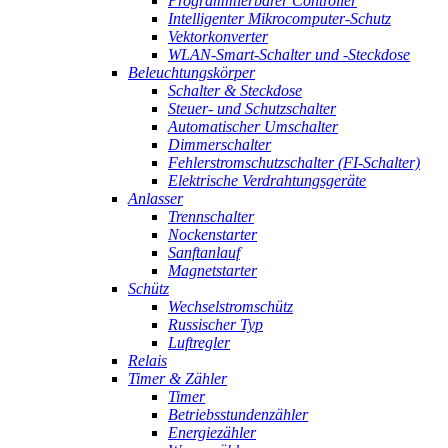
Programmierbarer Controller
Intelligenter Mikrocomputer-Schutz
Vektorkonverter
WLAN-Smart-Schalter und -Steckdose
Beleuchtungskörper
Schalter & Steckdose
Steuer- und Schutzschalter
Automatischer Umschalter
Dimmerschalter
Fehlerstromschutzschalter (FI-Schalter)
Elektrische Verdrahtungsgeräte
Anlasser
Trennschalter
Nockenstarter
Sanftanlauf
Magnetstarter
Schütz
Wechselstromschütz
Russischer Typ
Luftregler
Relais
Timer & Zähler
Timer
Betriebsstundenzähler
Energiezähler