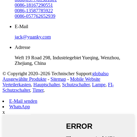
0086-18167290551
0086-13587785922
0086-057762652939
E-Mail
jack@yuanky.com
Adresse
Weft 19 Road 298, Industriegebiet Yueqing, Wenzhou,
Zhejiang, China
© Copyright 2020–2026 Technischer Support:
globalso
Ausgewählte Produkte
-
Sitemap
-
Mobile Website
Verteilerkasten
,
Hauptschalter
,
Schutzschalter
,
Lampe
,
FI-
Schutzschalter
,
Timer
,
E-Mail senden
WhatsApp
x