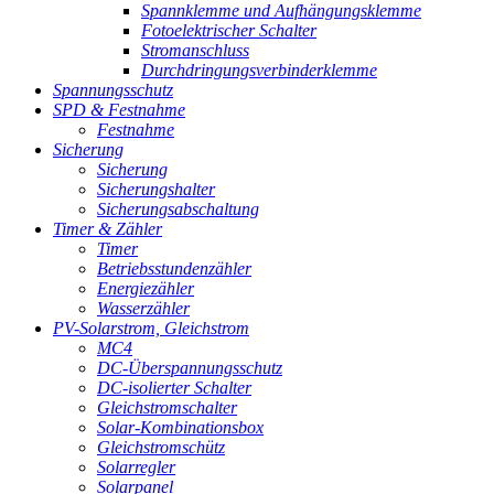
Spannklemme und Aufhängungsklemme
Fotoelektrischer Schalter
Stromanschluss
Durchdringungsverbinderklemme
Spannungsschutz
SPD & Festnahme
Festnahme
Sicherung
Sicherung
Sicherungshalter
Sicherungsabschaltung
Timer & Zähler
Timer
Betriebsstundenzähler
Energiezähler
Wasserzähler
PV-Solarstrom, Gleichstrom
MC4
DC-Überspannungsschutz
DC-isolierter Schalter
Gleichstromschalter
Solar-Kombinationsbox
Gleichstromschütz
Solarregler
Solarpanel