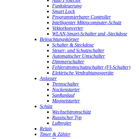
Auto Protector
Funksteuerung
Smart Lock
Programmierbarer Controller
Intelligenter Mikrocomputer-Schutz
Vektorkonverter
WLAN-Smart-Schalter und -Steckdose
Beleuchtungskörper
Schalter & Steckdose
Steuer- und Schutzschalter
Automatischer Umschalter
Dimmerschalter
Fehlerstromschutzschalter (FI-Schalter)
Elektrische Verdrahtungsgeräte
Anlasser
Trennschalter
Nockenstarter
Sanftanlauf
Magnetstarter
Schütz
Wechselstromschütz
Russischer Typ
Luftregler
Relais
Timer & Zähler