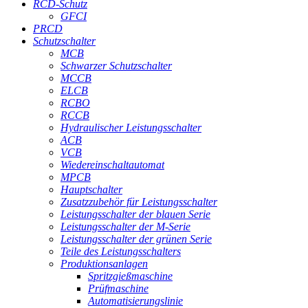
RCD-Schutz
GFCI
PRCD
Schutzschalter
MCB
Schwarzer Schutzschalter
MCCB
ELCB
RCBO
RCCB
Hydraulischer Leistungsschalter
ACB
VCB
Wiedereinschaltautomat
MPCB
Hauptschalter
Zusatzzubehör für Leistungsschalter
Leistungsschalter der blauen Serie
Leistungsschalter der M-Serie
Leistungsschalter der grünen Serie
Teile des Leistungsschalters
Produktionsanlagen
Spritzgießmaschine
Prüfmaschine
Automatisierungslinie