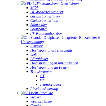
PV-Solarstrom, Gleichstrom
MC4
DC-isolierter Schalter
Gleichstromschalter
Gleichstromschütz
Solarregler
Solarpanel
PV-Kombinationsbox
Hochspannung
Arrestor
Hochspannungstrennschalter
Isolator
Blitzableiter
Hochspannung in Innenräumen
Hochspannung im Freien
Transformator
CT
VT
Transformator
Abschaltsicherung
Mehr Produkte
Stecker
Wechselrichter
Glocke