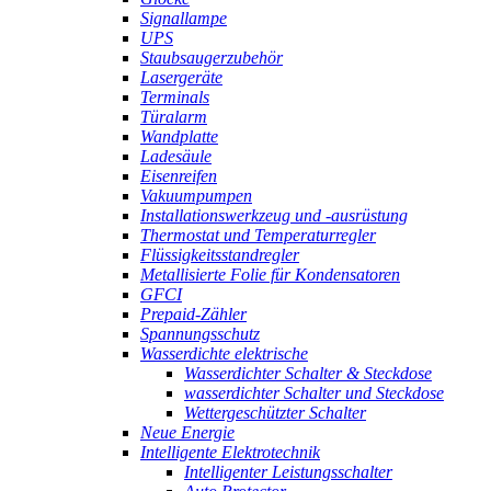
Signallampe
UPS
Staubsaugerzubehör
Lasergeräte
Terminals
Türalarm
Wandplatte
Ladesäule
Eisenreifen
Vakuumpumpen
Installationswerkzeug und -ausrüstung
Thermostat und Temperaturregler
Flüssigkeitsstandregler
Metallisierte Folie für Kondensatoren
GFCI
Prepaid-Zähler
Spannungsschutz
Wasserdichte elektrische
Wasserdichter Schalter & Steckdose
wasserdichter Schalter und Steckdose
Wettergeschützter Schalter
Neue Energie
Intelligente Elektrotechnik
Intelligenter Leistungsschalter