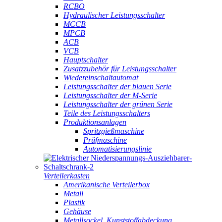
RCBO
Hydraulischer Leistungsschalter
MCCB
MPCB
ACB
VCB
Hauptschalter
Zusatzzubehör für Leistungsschalter
Wiedereinschaltautomat
Leistungsschalter der blauen Serie
Leistungsschalter der M-Serie
Leistungsschalter der grünen Serie
Teile des Leistungsschalters
Produktionsanlagen
Spritzgießmaschine
Prüfmaschine
Automatisierungslinie
Verteilerkasten
Amerikanische Verteilerbox
Metall
Plastik
Gehäuse
Metallsockel, Kunststoffabdeckung