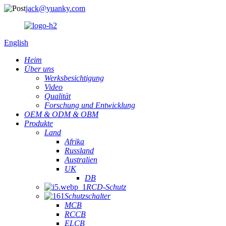
jack@yuanky.com
English
Heim
Über uns
Werksbesichtigung
Video
Qualität
Forschung und Entwicklung
OEM & ODM & OBM
Produkte
Land
Afrika
Russland
Australien
UK
DB
RCD-Schutz
Schutzschalter
MCB
RCCB
ELCB