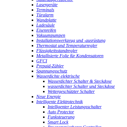
Lasergeräte
Terminals
Türalarm
Wandplatte
Ladesäule
Eisenreifen
Vakuumpumpen
Installationswerkzeug und -ausrüstung
Thermostat und Temperaturregler
Flüssigkeitsstandregler
Metallisierte Folie für Kondensatoren
GFCI
Prepaid-Zähler
Spannungsschutz
Wasserdichte elektrische
Wasserdichter Schalter & Steckdose
wasserdichter Schalter und Steckdose
Wettergeschützter Schalter
Neue Energie
Intelligente Elektrotechnik
Intelligenter Leistungsschalter
Auto Protector
Funksteuerung
Smart Lock