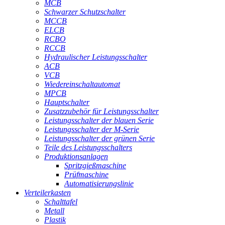
MCB
Schwarzer Schutzschalter
MCCB
ELCB
RCBO
RCCB
Hydraulischer Leistungsschalter
ACB
VCB
Wiedereinschaltautomat
MPCB
Hauptschalter
Zusatzzubehör für Leistungsschalter
Leistungsschalter der blauen Serie
Leistungsschalter der M-Serie
Leistungsschalter der grünen Serie
Teile des Leistungsschalters
Produktionsanlagen
Spritzgießmaschine
Prüfmaschine
Automatisierungslinie
Verteilerkasten
Schalttafel
Metall
Plastik