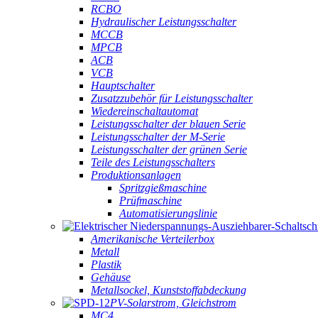
RCBO
Hydraulischer Leistungsschalter
MCCB
MPCB
ACB
VCB
Hauptschalter
Zusatzzubehör für Leistungsschalter
Wiedereinschaltautomat
Leistungsschalter der blauen Serie
Leistungsschalter der M-Serie
Leistungsschalter der grünen Serie
Teile des Leistungsschalters
Produktionsanlagen
Spritzgießmaschine
Prüfmaschine
Automatisierungslinie
Amerikanische Verteilerbox
Metall
Plastik
Gehäuse
Metallsockel, Kunststoffabdeckung
PV-Solarstrom, Gleichstrom
MC4