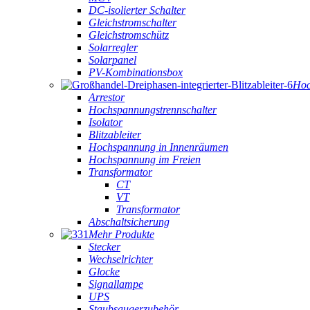
DC-isolierter Schalter
Gleichstromschalter
Gleichstromschütz
Solarregler
Solarpanel
PV-Kombinationsbox
Hoc
Arrestor
Hochspannungstrennschalter
Isolator
Blitzableiter
Hochspannung in Innenräumen
Hochspannung im Freien
Transformator
CT
VT
Transformator
Abschaltsicherung
Mehr Produkte
Stecker
Wechselrichter
Glocke
Signallampe
UPS
Staubsaugerzubehör