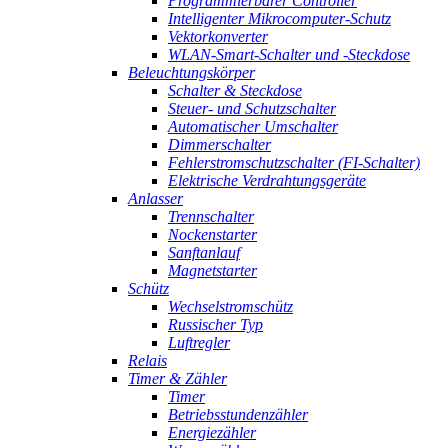
Programmierbarer Controller
Intelligenter Mikrocomputer-Schutz
Vektorkonverter
WLAN-Smart-Schalter und -Steckdose
Beleuchtungskörper
Schalter & Steckdose
Steuer- und Schutzschalter
Automatischer Umschalter
Dimmerschalter
Fehlerstromschutzschalter (FI-Schalter)
Elektrische Verdrahtungsgeräte
Anlasser
Trennschalter
Nockenstarter
Sanftanlauf
Magnetstarter
Schütz
Wechselstromschütz
Russischer Typ
Luftregler
Relais
Timer & Zähler
Timer
Betriebsstundenzähler
Energiezähler