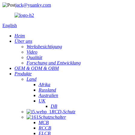
jack@yuanky.com
English
Heim
Über uns
Werksbesichtigung
Video
Qualität
Forschung und Entwicklung
OEM & ODM & OBM
Produkte
Land
Afrika
Russland
Australien
UK
DB
RCD-Schutz
Schutzschalter
MCB
RCCB
ELCB