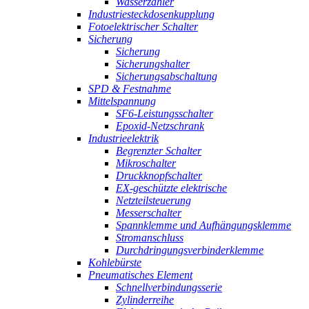
Wasserzähler
Industriesteckdosenkupplung
Fotoelektrischer Schalter
Sicherung
Sicherung
Sicherungshalter
Sicherungsabschaltung
SPD & Festnahme
Mittelspannung
SF6-Leistungsschalter
Epoxid-Netzschrank
Industrieelektrik
Begrenzter Schalter
Mikroschalter
Druckknopfschalter
EX-geschützte elektrische
Netzteilsteuerung
Messerschalter
Spannklemme und Aufhängungsklemme
Stromanschluss
Durchdringungsverbinderklemme
Kohlebürste
Pneumatisches Element
Schnellverbindungsserie
Zylinderreihe