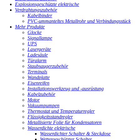
Explosionsgeschützte elektrische
Verdrahtungszubehör
Kabelbinder
PVC-ummanteltes Metallrohr und Verbindungsstück
Mehr Produkte
Glocke
Signallampe
UPS
Lasergeräte
Ladesäule
Türalarm
Staubsaugerzubehör
Terminals
Wandplatte
Eisenreifen
Installationswerkzeug und -ausrüstung
Kabelzubehör
Motor
Vakuumpumpen
Thermostat und Temperaturregler
Flüssigkeitsstandregler
Metallisierte Folie für Kondensatoren
Wasserdichte elektrische
Wasserdichter Schalter & Steckdose
Wettergeschützter Schalter