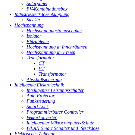
Solarpanel
PV-Kombinationsbox
Industriesteckdosenkupplung
Stecker
Hochspannung
Hochspannungstrennschalter
Isolator
Blitzableiter
Hochspannung in Innenräumen
Hochspannung im Freien
Transformator
CT
VT
Transformator
Abschaltsicherung
Intelligente Elektrotechnik
Intelligenter Leistungsschalter
Auto Protector
Funksteuerung
Smart Lock
Programmierbarer Controller
Vektorkonverter
Intelligenter Mikrocomputer-Schutz
WLAN-Smart-Schalter und -Steckdose
Elektrisches Zubehör