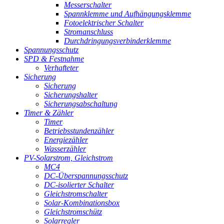
Messerschalter
Spannklemme und Aufhängungsklemme
Fotoelektrischer Schalter
Stromanschluss
Durchdringungsverbinderklemme
Spannungsschutz
SPD & Festnahme
Verhafteter
Sicherung
Sicherung
Sicherungshalter
Sicherungsabschaltung
Timer & Zähler
Timer
Betriebsstundenzähler
Energiezähler
Wasserzähler
PV-Solarstrom, Gleichstrom
MC4
DC-Überspannungsschutz
DC-isolierter Schalter
Gleichstromschalter
Solar-Kombinationsbox
Gleichstromschütz
Solarregler