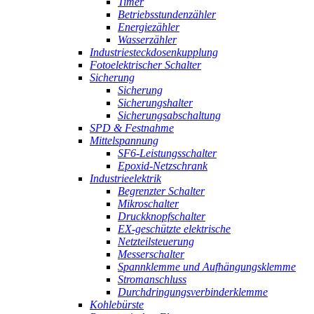
Timer
Betriebsstundenzähler
Energiezähler
Wasserzähler
Industriesteckdosenkupplung
Fotoelektrischer Schalter
Sicherung
Sicherung
Sicherungshalter
Sicherungsabschaltung
SPD & Festnahme
Mittelspannung
SF6-Leistungsschalter
Epoxid-Netzschrank
Industrieelektrik
Begrenzter Schalter
Mikroschalter
Druckknopfschalter
EX-geschützte elektrische
Netzteilsteuerung
Messerschalter
Spannklemme und Aufhängungsklemme
Stromanschluss
Durchdringungsverbinderklemme
Kohlebürste