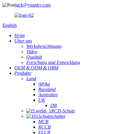
jack@yuanky.com
English
Heim
Über uns
Werksbesichtigung
Video
Qualität
Forschung und Entwicklung
OEM & ODM & OBM
Produkte
Land
Afrika
Russland
Australien
UK
DB
RCD-Schutz
Schutzschalter
MCB
RCCB
ELCB