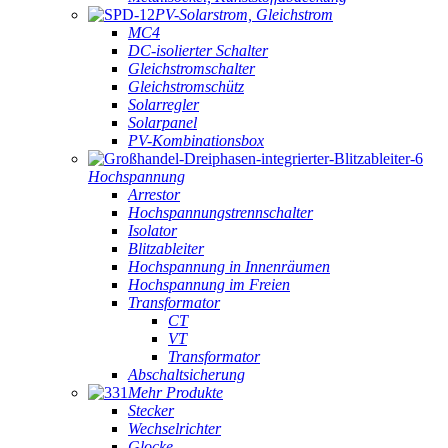
PV-Solarstrom, Gleichstrom
MC4
DC-isolierter Schalter
Gleichstromschalter
Gleichstromschütz
Solarregler
Solarpanel
PV-Kombinationsbox
Hochspannung
Arrestor
Hochspannungstrennschalter
Isolator
Blitzableiter
Hochspannung in Innenräumen
Hochspannung im Freien
Transformator
CT
VT
Transformator
Abschaltsicherung
Mehr Produkte
Stecker
Wechselrichter
Glocke