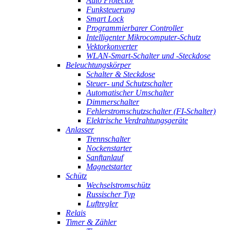
Auto Protector
Funksteuerung
Smart Lock
Programmierbarer Controller
Intelligenter Mikrocomputer-Schutz
Vektorkonverter
WLAN-Smart-Schalter und -Steckdose
Beleuchtungskörper
Schalter & Steckdose
Steuer- und Schutzschalter
Automatischer Umschalter
Dimmerschalter
Fehlerstromschutzschalter (FI-Schalter)
Elektrische Verdrahtungsgeräte
Anlasser
Trennschalter
Nockenstarter
Sanftanlauf
Magnetstarter
Schütz
Wechselstromschütz
Russischer Typ
Luftregler
Relais
Timer & Zähler