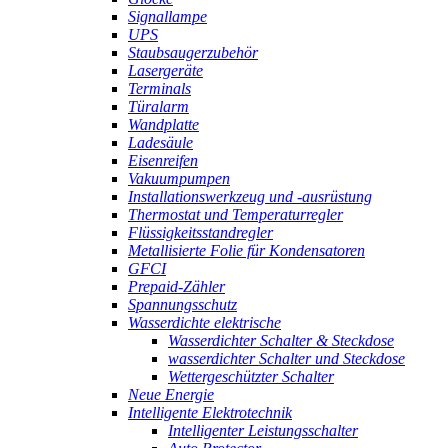
Signallampe
UPS
Staubsaugerzubehör
Lasergeräte
Terminals
Türalarm
Wandplatte
Ladesäule
Eisenreifen
Vakuumpumpen
Installationswerkzeug und -ausrüstung
Thermostat und Temperaturregler
Flüssigkeitsstandregler
Metallisierte Folie für Kondensatoren
GFCI
Prepaid-Zähler
Spannungsschutz
Wasserdichte elektrische
Wasserdichter Schalter & Steckdose
wasserdichter Schalter und Steckdose
Wettergeschützter Schalter
Neue Energie
Intelligente Elektrotechnik
Intelligenter Leistungsschalter