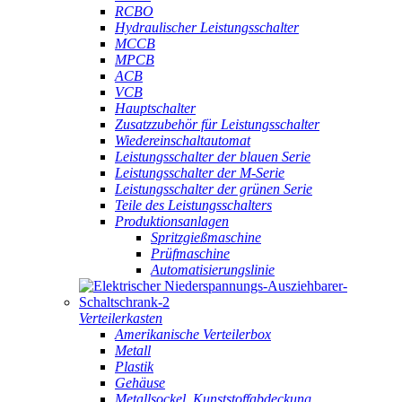
RCBO
Hydraulischer Leistungsschalter
MCCB
MPCB
ACB
VCB
Hauptschalter
Zusatzzubehör für Leistungsschalter
Wiedereinschaltautomat
Leistungsschalter der blauen Serie
Leistungsschalter der M-Serie
Leistungsschalter der grünen Serie
Teile des Leistungsschalters
Produktionsanlagen
Spritzgießmaschine
Prüfmaschine
Automatisierungslinie
Verteilerkasten
Amerikanische Verteilerbox
Metall
Plastik
Gehäuse
Metallsockel, Kunststoffabdeckung