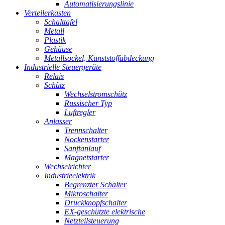
Automatisierungslinie
Verteilerkasten
Schalttafel
Metall
Plastik
Gehäuse
Metallsockel, Kunststoffabdeckung
Industrielle Steuergeräte
Relais
Schütz
Wechselstromschütz
Russischer Typ
Luftregler
Anlasser
Trennschalter
Nockenstarter
Sanftanlauf
Magnetstarter
Wechselrichter
Industrieelektrik
Begrenzter Schalter
Mikroschalter
Druckknopfschalter
EX-geschützte elektrische
Netzteilsteuerung