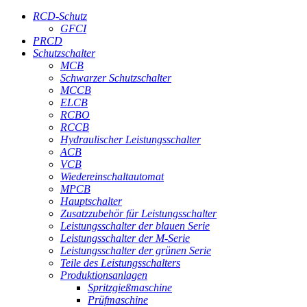
RCD-Schutz
GFCI
PRCD
Schutzschalter
MCB
Schwarzer Schutzschalter
MCCB
ELCB
RCBO
RCCB
Hydraulischer Leistungsschalter
ACB
VCB
Wiedereinschaltautomat
MPCB
Hauptschalter
Zusatzzubehör für Leistungsschalter
Leistungsschalter der blauen Serie
Leistungsschalter der M-Serie
Leistungsschalter der grünen Serie
Teile des Leistungsschalters
Produktionsanlagen
Spritzgießmaschine
Prüfmaschine