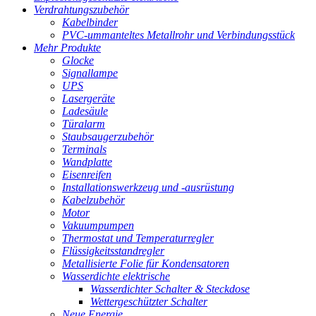
Verdrahtungszubehör
Kabelbinder
PVC-ummanteltes Metallrohr und Verbindungsstück
Mehr Produkte
Glocke
Signallampe
UPS
Lasergeräte
Ladesäule
Türalarm
Staubsaugerzubehör
Terminals
Wandplatte
Eisenreifen
Installationswerkzeug und -ausrüstung
Kabelzubehör
Motor
Vakuumpumpen
Thermostat und Temperaturregler
Flüssigkeitsstandregler
Metallisierte Folie für Kondensatoren
Wasserdichte elektrische
Wasserdichter Schalter & Steckdose
Wettergeschützter Schalter
Neue Energie