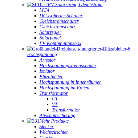
PV-Solarstrom, Gleichstrom
MC4
DC-isolierter Schalter
Gleichstromschalter
Gleichstromschütz
Solarregler
Solarpanel
PV-Kombinationsbox
Hochspannung
Arrestor
Hochspannungstrennschalter
Isolator
Blitzableiter
Hochspannung in Innenräumen
Hochspannung im Freien
Transformator
CT
VT
Transformator
Abschaltsicherung
Mehr Produkte
Stecker
Wechselrichter
Glocke