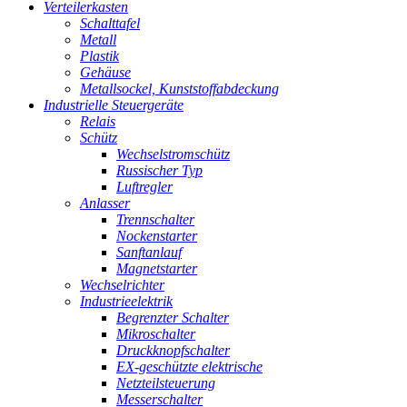
Verteilerkasten
Schalttafel
Metall
Plastik
Gehäuse
Metallsockel, Kunststoffabdeckung
Industrielle Steuergeräte
Relais
Schütz
Wechselstromschütz
Russischer Typ
Luftregler
Anlasser
Trennschalter
Nockenstarter
Sanftanlauf
Magnetstarter
Wechselrichter
Industrieelektrik
Begrenzter Schalter
Mikroschalter
Druckknopfschalter
EX-geschützte elektrische
Netzteilsteuerung
Messerschalter