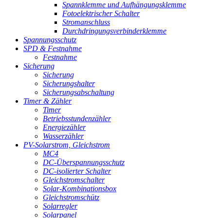
Spannklemme und Aufhängungsklemme
Fotoelektrischer Schalter
Stromanschluss
Durchdringungsverbinderklemme
Spannungsschutz
SPD & Festnahme
Festnahme
Sicherung
Sicherung
Sicherungshalter
Sicherungsabschaltung
Timer & Zähler
Timer
Betriebsstundenzähler
Energiezähler
Wasserzähler
PV-Solarstrom, Gleichstrom
MC4
DC-Überspannungsschutz
DC-isolierter Schalter
Gleichstromschalter
Solar-Kombinationsbox
Gleichstromschütz
Solarregler
Solarpanel