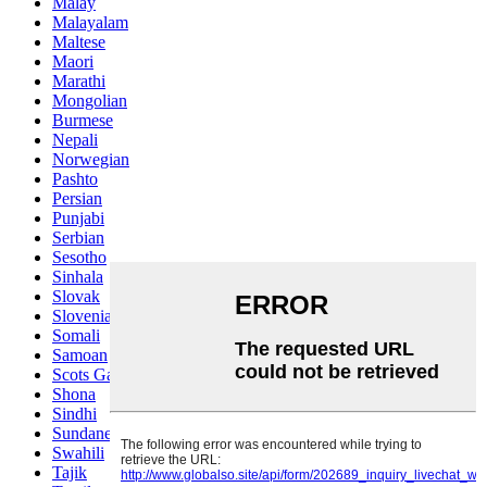
Malay
Malayalam
Maltese
Maori
Marathi
Mongolian
Burmese
Nepali
Norwegian
Pashto
Persian
Punjabi
Serbian
Sesotho
Sinhala
Slovak
Slovenian
Somali
Samoan
Scots Gaelic
Shona
Sindhi
Sundanese
Swahili
Tajik