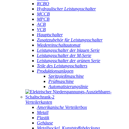
RCBO
Hydraulischer Leistungsschalter
MCCB
MPCB
ACB
VCB
Hauptschalter
Zusatzzubehör für Leistungsschalter
Wiedereinschaltautomat
Leistungsschalter der blauen Serie
Leistungsschalter der M-Serie
Leistungsschalter der grünen Serie
Teile des Leistungsschalters
Produktionsanlagen
Spritzgießmaschine
Prüfmaschine
Automatisierungslinie
Verteilerkasten
Amerikanische Verteilerbox
Metall
Plastik
Gehäuse
Metallsockel, Kunststoffabdeckung