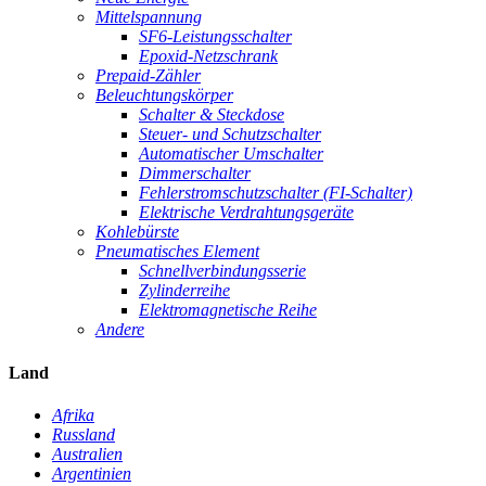
Mittelspannung
SF6-Leistungsschalter
Epoxid-Netzschrank
Prepaid-Zähler
Beleuchtungskörper
Schalter & Steckdose
Steuer- und Schutzschalter
Automatischer Umschalter
Dimmerschalter
Fehlerstromschutzschalter (FI-Schalter)
Elektrische Verdrahtungsgeräte
Kohlebürste
Pneumatisches Element
Schnellverbindungsserie
Zylinderreihe
Elektromagnetische Reihe
Andere
Land
Afrika
Russland
Australien
Argentinien