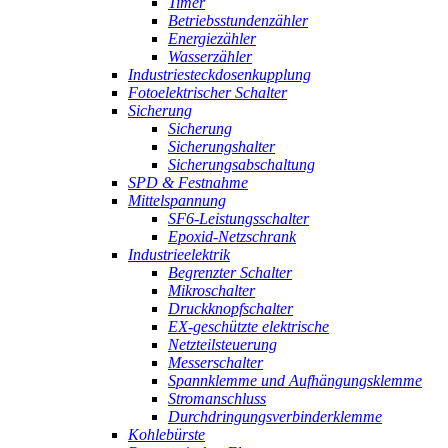
Timer
Betriebsstundenzähler
Energiezähler
Wasserzähler
Industriesteckdosenkupplung
Fotoelektrischer Schalter
Sicherung
Sicherung
Sicherungshalter
Sicherungsabschaltung
SPD & Festnahme
Mittelspannung
SF6-Leistungsschalter
Epoxid-Netzschrank
Industrieelektrik
Begrenzter Schalter
Mikroschalter
Druckknopfschalter
EX-geschützte elektrische
Netzteilsteuerung
Messerschalter
Spannklemme und Aufhängungsklemme
Stromanschluss
Durchdringungsverbinderklemme
Kohlebürste