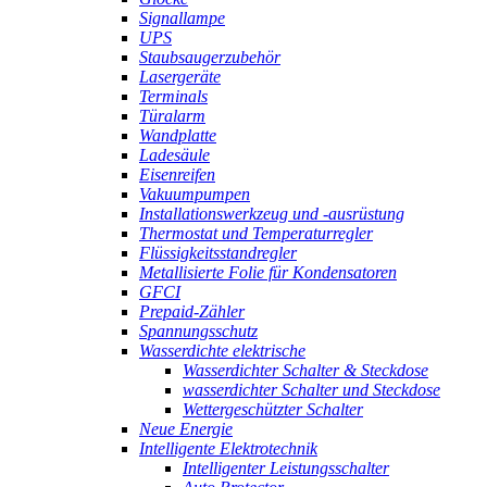
Signallampe
UPS
Staubsaugerzubehör
Lasergeräte
Terminals
Türalarm
Wandplatte
Ladesäule
Eisenreifen
Vakuumpumpen
Installationswerkzeug und -ausrüstung
Thermostat und Temperaturregler
Flüssigkeitsstandregler
Metallisierte Folie für Kondensatoren
GFCI
Prepaid-Zähler
Spannungsschutz
Wasserdichte elektrische
Wasserdichter Schalter & Steckdose
wasserdichter Schalter und Steckdose
Wettergeschützter Schalter
Neue Energie
Intelligente Elektrotechnik
Intelligenter Leistungsschalter