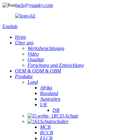
jack@yuanky.com
English
Heim
Über uns
Werksbesichtigung
Video
Qualität
Forschung und Entwicklung
OEM & ODM & OBM
Produkte
Land
Afrika
Russland
Australien
UK
DB
RCD-Schutz
Schutzschalter
MCB
RCCB
ELCB