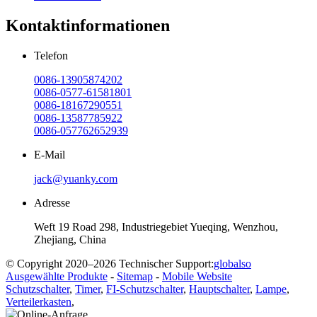
Kontaktinformationen
Telefon
0086-13905874202
0086-0577-61581801
0086-18167290551
0086-13587785922
0086-057762652939
E-Mail
jack@yuanky.com
Adresse
Weft 19 Road 298, Industriegebiet Yueqing, Wenzhou,
Zhejiang, China
© Copyright 2020–2026 Technischer Support:
globalso
Ausgewählte Produkte
-
Sitemap
-
Mobile Website
Schutzschalter
,
Timer
,
FI-Schutzschalter
,
Hauptschalter
,
Lampe
,
Verteilerkasten
,