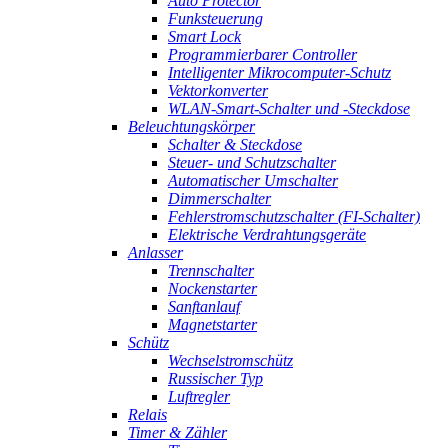
Auto Protector
Funksteuerung
Smart Lock
Programmierbarer Controller
Intelligenter Mikrocomputer-Schutz
Vektorkonverter
WLAN-Smart-Schalter und -Steckdose
Beleuchtungskörper
Schalter & Steckdose
Steuer- und Schutzschalter
Automatischer Umschalter
Dimmerschalter
Fehlerstromschutzschalter (FI-Schalter)
Elektrische Verdrahtungsgeräte
Anlasser
Trennschalter
Nockenstarter
Sanftanlauf
Magnetstarter
Schütz
Wechselstromschütz
Russischer Typ
Luftregler
Relais
Timer & Zähler