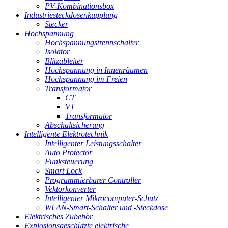
PV-Kombinationsbox
Industriesteckdosenkupplung
Stecker
Hochspannung
Hochspannungstrennschalter
Isolator
Blitzableiter
Hochspannung in Innenräumen
Hochspannung im Freien
Transformator
CT
VT
Transformator
Abschaltsicherung
Intelligente Elektrotechnik
Intelligenter Leistungsschalter
Auto Protector
Funksteuerung
Smart Lock
Programmierbarer Controller
Vektorkonverter
Intelligenter Mikrocomputer-Schutz
WLAN-Smart-Schalter und -Steckdose
Elektrisches Zubehör
Explosionsgeschützte elektrische