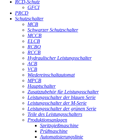
RCD-Schutz
GFCI
PRCD
Schutzschalter
MCB
Schwarzer Schutzschalter
MCCB
ELCB
RCBO
RCCB
Hydraulischer Leistungsschalter
ACB
VCB
Wiedereinschaltautomat
MPCB
Hauptschalter
Zusatzzubehör für Leistungsschalter
Leistungsschalter der blauen Serie
Leistungsschalter der M-Serie
Leistungsschalter der grünen Serie
Teile des Leistungsschalters
Produktionsanlagen
Spritzgießmaschine
Prüfmaschine
Automatisierungslinie