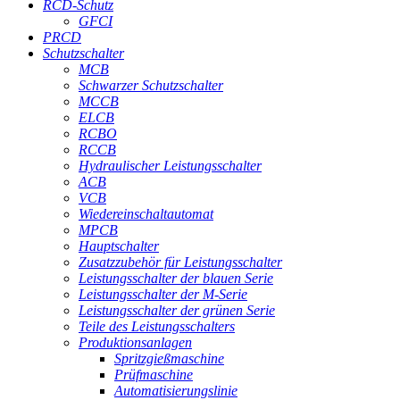
RCD-Schutz
GFCI
PRCD
Schutzschalter
MCB
Schwarzer Schutzschalter
MCCB
ELCB
RCBO
RCCB
Hydraulischer Leistungsschalter
ACB
VCB
Wiedereinschaltautomat
MPCB
Hauptschalter
Zusatzzubehör für Leistungsschalter
Leistungsschalter der blauen Serie
Leistungsschalter der M-Serie
Leistungsschalter der grünen Serie
Teile des Leistungsschalters
Produktionsanlagen
Spritzgießmaschine
Prüfmaschine
Automatisierungslinie