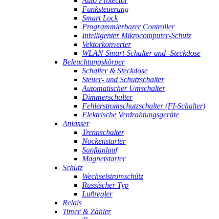
Auto Protector
Funksteuerung
Smart Lock
Programmierbarer Controller
Intelligenter Mikrocomputer-Schutz
Vektorkonverter
WLAN-Smart-Schalter und -Steckdose
Beleuchtungskörper
Schalter & Steckdose
Steuer- und Schutzschalter
Automatischer Umschalter
Dimmerschalter
Fehlerstromschutzschalter (FI-Schalter)
Elektrische Verdrahtungsgeräte
Anlasser
Trennschalter
Nockenstarter
Sanftanlauf
Magnetstarter
Schütz
Wechselstromschütz
Russischer Typ
Luftregler
Relais
Timer & Zähler