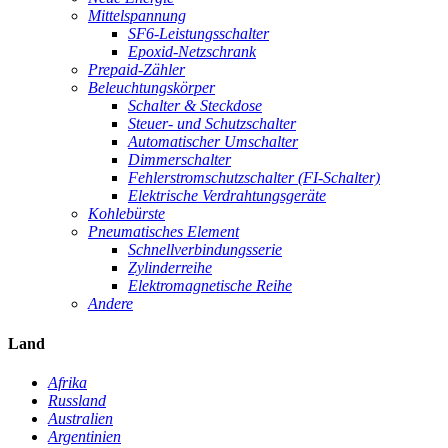
Mittelspannung
SF6-Leistungsschalter
Epoxid-Netzschrank
Prepaid-Zähler
Beleuchtungskörper
Schalter & Steckdose
Steuer- und Schutzschalter
Automatischer Umschalter
Dimmerschalter
Fehlerstromschutzschalter (FI-Schalter)
Elektrische Verdrahtungsgeräte
Kohlebürste
Pneumatisches Element
Schnellverbindungsserie
Zylinderreihe
Elektromagnetische Reihe
Andere
Land
Afrika
Russland
Australien
Argentinien