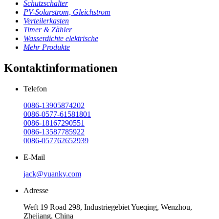
Schutzschalter
PV-Solarstrom, Gleichstrom
Verteilerkasten
Timer & Zähler
Wasserdichte elektrische
Mehr Produkte
Kontaktinformationen
Telefon
0086-13905874202
0086-0577-61581801
0086-18167290551
0086-13587785922
0086-057762652939
E-Mail
jack@yuanky.com
Adresse
Weft 19 Road 298, Industriegebiet Yueqing, Wenzhou,
Zhejiang, China