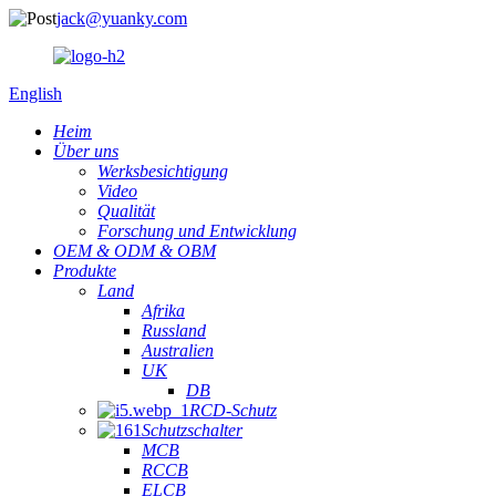
jack@yuanky.com
English
Heim
Über uns
Werksbesichtigung
Video
Qualität
Forschung und Entwicklung
OEM & ODM & OBM
Produkte
Land
Afrika
Russland
Australien
UK
DB
RCD-Schutz
Schutzschalter
MCB
RCCB
ELCB