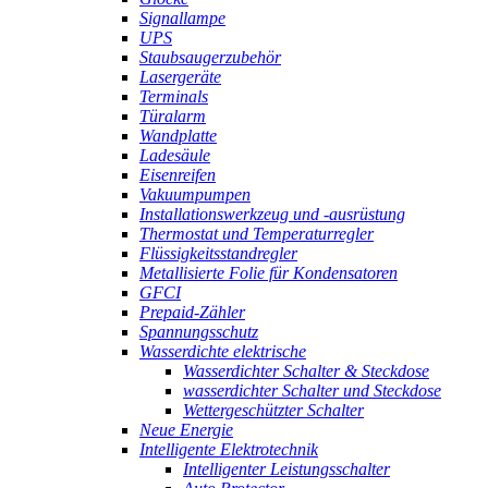
Signallampe
UPS
Staubsaugerzubehör
Lasergeräte
Terminals
Türalarm
Wandplatte
Ladesäule
Eisenreifen
Vakuumpumpen
Installationswerkzeug und -ausrüstung
Thermostat und Temperaturregler
Flüssigkeitsstandregler
Metallisierte Folie für Kondensatoren
GFCI
Prepaid-Zähler
Spannungsschutz
Wasserdichte elektrische
Wasserdichter Schalter & Steckdose
wasserdichter Schalter und Steckdose
Wettergeschützter Schalter
Neue Energie
Intelligente Elektrotechnik
Intelligenter Leistungsschalter