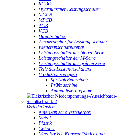
RCBO
Hydraulischer Leistungsschalter
MCCB
MPCB
ACB
VCB
Hauptschalter
Zusatzzubehör für Leistungsschalter
Wiedereinschaltautomat
Leistungsschalter der blauen Serie
Leistungsschalter der M-Serie
Leistungsschalter der grünen Serie
Teile des Leistungsschalters
Produktionsanlagen
Spritzgießmaschine
Prüfmaschine
Automatisierungslinie
Verteilerkasten
Amerikanische Verteilerbox
Metall
Plastik
Gehäuse
Metallsockel, Kunststoffabdeckung