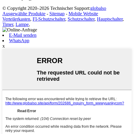
© Copyright 2020–2026 Technischer Support:
globalso
Ausgewählte Produkte
-
Sitemap
-
Mobile Website
Verteilerkasten
,
FI-Schutzschalter
,
Schutzschalter
,
Hauptschalter
,
Timer
,
Lampe
,
E-Mail senden
WhatsApp
x