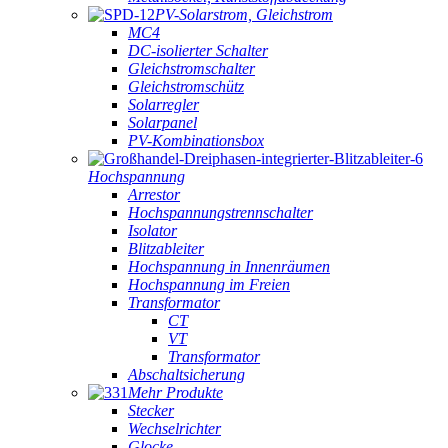
PV-Solarstrom, Gleichstrom
MC4
DC-isolierter Schalter
Gleichstromschalter
Gleichstromschütz
Solarregler
Solarpanel
PV-Kombinationsbox
Hochspannung
Arrestor
Hochspannungstrennschalter
Isolator
Blitzableiter
Hochspannung in Innenräumen
Hochspannung im Freien
Transformator
CT
VT
Transformator
Abschaltsicherung
Mehr Produkte
Stecker
Wechselrichter
Glocke