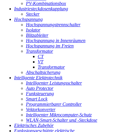
PV-Kombinationsbox
Industriesteckdosenkupplung
Stecker
Hochspannung
Hochspannungstrennschalter
Isolator
Blitzableiter
Hochspannung in Innenräumen
Hochspannung im Freien
Transformator
CT
VT
Transformator
Abschaltsicherung
Intelligente Elektrotechnik
Intelligenter Leistungsschalter
Auto Protector
Funksteuerung
Smart Lock
Programmierbarer Controller
Vektorkonverter
Intelligenter Mikrocomputer-Schutz
WLAN-Smart-Schalter und -Steckdose
Elektrisches Zubehör
Explosionsgeschützte elektrische