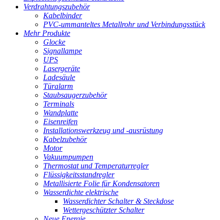
Verdrahtungszubehör
Kabelbinder
PVC-ummanteltes Metallrohr und Verbindungsstück
Mehr Produkte
Glocke
Signallampe
UPS
Lasergeräte
Ladesäule
Türalarm
Staubsaugerzubehör
Terminals
Wandplatte
Eisenreifen
Installationswerkzeug und -ausrüstung
Kabelzubehör
Motor
Vakuumpumpen
Thermostat und Temperaturregler
Flüssigkeitsstandregler
Metallisierte Folie für Kondensatoren
Wasserdichte elektrische
Wasserdichter Schalter & Steckdose
Wettergeschützter Schalter
Neue Energie