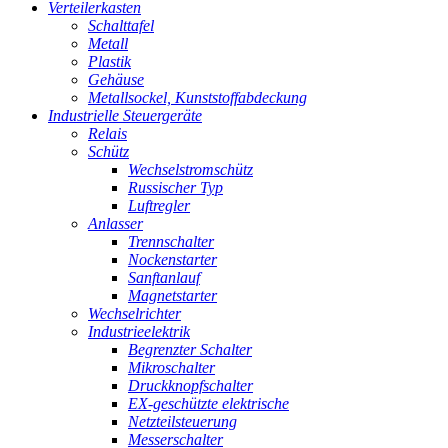
Verteilerkasten
Schalttafel
Metall
Plastik
Gehäuse
Metallsockel, Kunststoffabdeckung
Industrielle Steuergeräte
Relais
Schütz
Wechselstromschütz
Russischer Typ
Luftregler
Anlasser
Trennschalter
Nockenstarter
Sanftanlauf
Magnetstarter
Wechselrichter
Industrieelektrik
Begrenzter Schalter
Mikroschalter
Druckknopfschalter
EX-geschützte elektrische
Netzteilsteuerung
Messerschalter