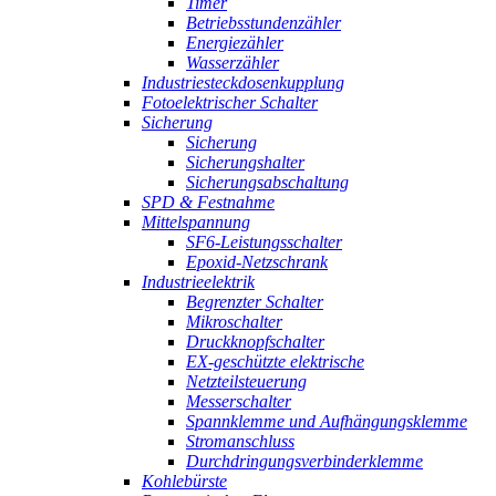
Timer
Betriebsstundenzähler
Energiezähler
Wasserzähler
Industriesteckdosenkupplung
Fotoelektrischer Schalter
Sicherung
Sicherung
Sicherungshalter
Sicherungsabschaltung
SPD & Festnahme
Mittelspannung
SF6-Leistungsschalter
Epoxid-Netzschrank
Industrieelektrik
Begrenzter Schalter
Mikroschalter
Druckknopfschalter
EX-geschützte elektrische
Netzteilsteuerung
Messerschalter
Spannklemme und Aufhängungsklemme
Stromanschluss
Durchdringungsverbinderklemme
Kohlebürste