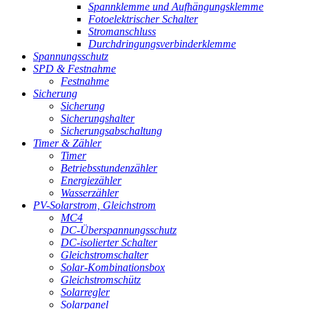
Spannklemme und Aufhängungsklemme
Fotoelektrischer Schalter
Stromanschluss
Durchdringungsverbinderklemme
Spannungsschutz
SPD & Festnahme
Festnahme
Sicherung
Sicherung
Sicherungshalter
Sicherungsabschaltung
Timer & Zähler
Timer
Betriebsstundenzähler
Energiezähler
Wasserzähler
PV-Solarstrom, Gleichstrom
MC4
DC-Überspannungsschutz
DC-isolierter Schalter
Gleichstromschalter
Solar-Kombinationsbox
Gleichstromschütz
Solarregler
Solarpanel