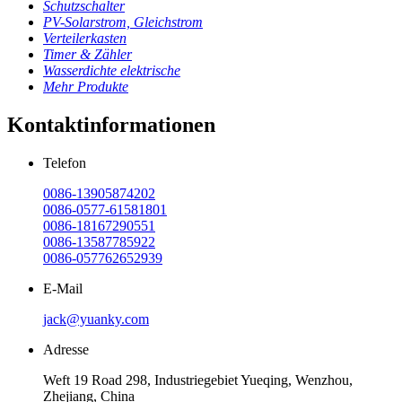
Schutzschalter
PV-Solarstrom, Gleichstrom
Verteilerkasten
Timer & Zähler
Wasserdichte elektrische
Mehr Produkte
Kontaktinformationen
Telefon
0086-13905874202
0086-0577-61581801
0086-18167290551
0086-13587785922
0086-057762652939
E-Mail
jack@yuanky.com
Adresse
Weft 19 Road 298, Industriegebiet Yueqing, Wenzhou,
Zhejiang, China