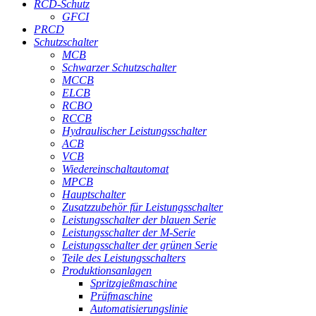
RCD-Schutz
GFCI
PRCD
Schutzschalter
MCB
Schwarzer Schutzschalter
MCCB
ELCB
RCBO
RCCB
Hydraulischer Leistungsschalter
ACB
VCB
Wiedereinschaltautomat
MPCB
Hauptschalter
Zusatzzubehör für Leistungsschalter
Leistungsschalter der blauen Serie
Leistungsschalter der M-Serie
Leistungsschalter der grünen Serie
Teile des Leistungsschalters
Produktionsanlagen
Spritzgießmaschine
Prüfmaschine
Automatisierungslinie