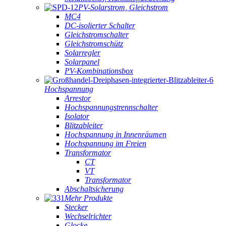
PV-Solarstrom, Gleichstrom
MC4
DC-isolierter Schalter
Gleichstromschalter
Gleichstromschütz
Solarregler
Solarpanel
PV-Kombinationsbox
Hochspannung
Arrestor
Hochspannungstrennschalter
Isolator
Blitzableiter
Hochspannung in Innenräumen
Hochspannung im Freien
Transformator
CT
VT
Transformator
Abschaltsicherung
Mehr Produkte
Stecker
Wechselrichter
Glocke