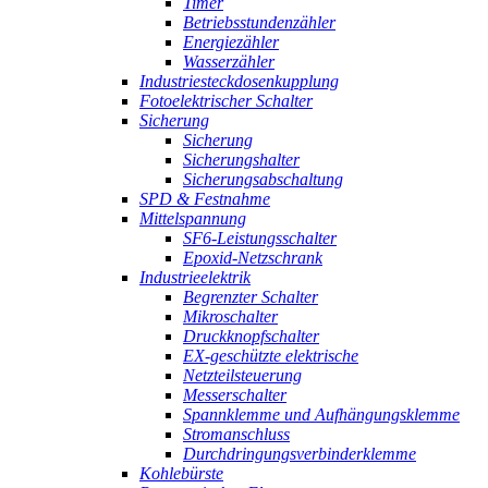
Timer
Betriebsstundenzähler
Energiezähler
Wasserzähler
Industriesteckdosenkupplung
Fotoelektrischer Schalter
Sicherung
Sicherung
Sicherungshalter
Sicherungsabschaltung
SPD & Festnahme
Mittelspannung
SF6-Leistungsschalter
Epoxid-Netzschrank
Industrieelektrik
Begrenzter Schalter
Mikroschalter
Druckknopfschalter
EX-geschützte elektrische
Netzteilsteuerung
Messerschalter
Spannklemme und Aufhängungsklemme
Stromanschluss
Durchdringungsverbinderklemme
Kohlebürste