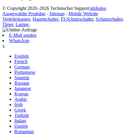
© Copyright 2020–2026 Technischer Support:
globalso
Ausgewählte Produkte
-
Sitemap
-
Mobile Website
Verteilerkasten
,
Hauptschalter
,
FI-Schutzschalter
,
Schutzschalter
,
Timer
,
Lampe
,
E-Mail senden
WhatsApp
x
English
French
German
Portuguese
Spanish
Russian
Japanese
Korean
Arabic
Irish
Greek
Turkish
Italian
Danish
Romanian