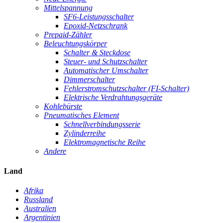
Mittelspannung
SF6-Leistungsschalter
Epoxid-Netzschrank
Prepaid-Zähler
Beleuchtungskörper
Schalter & Steckdose
Steuer- und Schutzschalter
Automatischer Umschalter
Dimmerschalter
Fehlerstromschutzschalter (FI-Schalter)
Elektrische Verdrahtungsgeräte
Kohlebürste
Pneumatisches Element
Schnellverbindungsserie
Zylinderreihe
Elektromagnetische Reihe
Andere
Land
Afrika
Russland
Australien
Argentinien