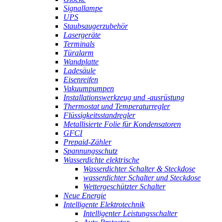
Signallampe
UPS
Staubsaugerzubehör
Lasergeräte
Terminals
Türalarm
Wandplatte
Ladesäule
Eisenreifen
Vakuumpumpen
Installationswerkzeug und -ausrüstung
Thermostat und Temperaturregler
Flüssigkeitsstandregler
Metallisierte Folie für Kondensatoren
GFCI
Prepaid-Zähler
Spannungsschutz
Wasserdichte elektrische
Wasserdichter Schalter & Steckdose
wasserdichter Schalter und Steckdose
Wettergeschützter Schalter
Neue Energie
Intelligente Elektrotechnik
Intelligenter Leistungsschalter