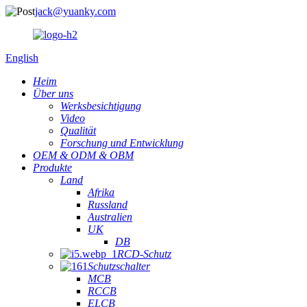
jack@yuanky.com
English
Heim
Über uns
Werksbesichtigung
Video
Qualität
Forschung und Entwicklung
OEM & ODM & OBM
Produkte
Land
Afrika
Russland
Australien
UK
DB
RCD-Schutz
Schutzschalter
MCB
RCCB
ELCB