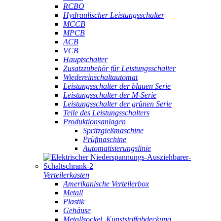
RCBO
Hydraulischer Leistungsschalter
MCCB
MPCB
ACB
VCB
Hauptschalter
Zusatzzubehör für Leistungsschalter
Wiedereinschaltautomat
Leistungsschalter der blauen Serie
Leistungsschalter der M-Serie
Leistungsschalter der grünen Serie
Teile des Leistungsschalters
Produktionsanlagen
Spritzgießmaschine
Prüfmaschine
Automatisierungslinie
Verteilerkasten
Amerikanische Verteilerbox
Metall
Plastik
Gehäuse
Metallsockel, Kunststoffabdeckung