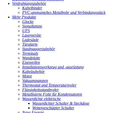
Verdrahtungszubehör
Kabelbinder
PVC-ummanteltes Metallrohr und Verbindungsstück
Mehr Produkte
Glocke
Signallampe
UPS
Lasergeräte
Ladesäule
Türalarm
Staubsaugerzubehör
Terminals
Wandplatte
Eisenreifen
Installationswerkzeug und -ausrüstung
Kabelzubehör
Motor
Vakuumpumpen
Thermostat und Temperaturregler
Flüssigkeitsstandregler
Metallisierte Folie für Kondensatoren
Wasserdichte elektrische
Wasserdichter Schalter & Steckdose
Wettergeschützter Schalter
Neue Energie