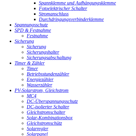
Spannklemme und Aufhängungsklemme
Fotoelektrischer Schalter
Stromanschluss
Durchdringungsverbinderklemme
Spannungsschutz
SPD & Festnahme
Festnahme
Sicherung
Sicherung
Sicherungshalter
Sicherungsabschaltung
Timer & Zähler
Timer
Betriebsstundenzähler
Energiezähler
Wasserzähler
PV-Solarstrom, Gleichstrom
MC4
DC-Überspannungsschutz
DC-isolierter Schalter
Gleichstromschalter
Solar-Kombinationsbox
Gleichstromschütz
Solarregler
Solarpanel