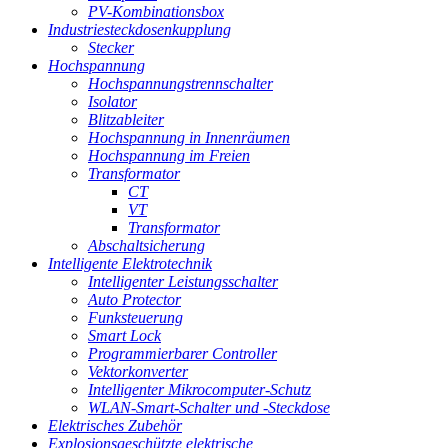
PV-Kombinationsbox
Industriesteckdosenkupplung
Stecker
Hochspannung
Hochspannungstrennschalter
Isolator
Blitzableiter
Hochspannung in Innenräumen
Hochspannung im Freien
Transformator
CT
VT
Transformator
Abschaltsicherung
Intelligente Elektrotechnik
Intelligenter Leistungsschalter
Auto Protector
Funksteuerung
Smart Lock
Programmierbarer Controller
Vektorkonverter
Intelligenter Mikrocomputer-Schutz
WLAN-Smart-Schalter und -Steckdose
Elektrisches Zubehör
Explosionsgeschützte elektrische