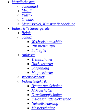
Verteilerkasten
Schalttafel
Metall
Plastik
Gehäuse
Metallsockel, Kunststoffabdeckung
Industrielle Steuergeräte
Relais
Schütz
Wechselstromschütz
Russischer Typ
Luftregler
Anlasser
Trennschalter
Nockenstarter
Sanftanlauf
Magnetstarter
Wechselrichter
Industrieelektrik
Begrenzter Schalter
Mikroschalter
Druckknopfschalter
EX-geschützte elektrische
Netzteilsteuerung
Messerschalter