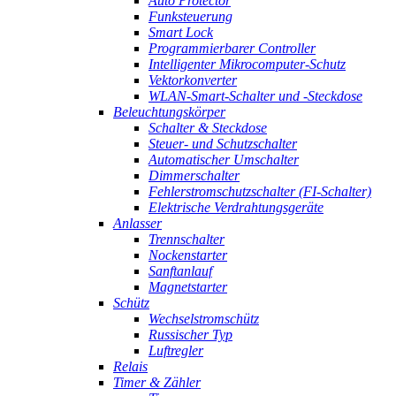
Auto Protector
Funksteuerung
Smart Lock
Programmierbarer Controller
Intelligenter Mikrocomputer-Schutz
Vektorkonverter
WLAN-Smart-Schalter und -Steckdose
Beleuchtungskörper
Schalter & Steckdose
Steuer- und Schutzschalter
Automatischer Umschalter
Dimmerschalter
Fehlerstromschutzschalter (FI-Schalter)
Elektrische Verdrahtungsgeräte
Anlasser
Trennschalter
Nockenstarter
Sanftanlauf
Magnetstarter
Schütz
Wechselstromschütz
Russischer Typ
Luftregler
Relais
Timer & Zähler