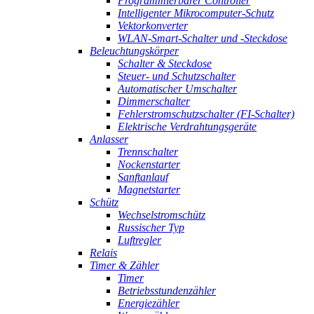
Programmierbarer Controller
Intelligenter Mikrocomputer-Schutz
Vektorkonverter
WLAN-Smart-Schalter und -Steckdose
Beleuchtungskörper
Schalter & Steckdose
Steuer- und Schutzschalter
Automatischer Umschalter
Dimmerschalter
Fehlerstromschutzschalter (FI-Schalter)
Elektrische Verdrahtungsgeräte
Anlasser
Trennschalter
Nockenstarter
Sanftanlauf
Magnetstarter
Schütz
Wechselstromschütz
Russischer Typ
Luftregler
Relais
Timer & Zähler
Timer
Betriebsstundenzähler
Energiezähler