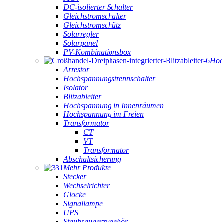
DC-isolierter Schalter
Gleichstromschalter
Gleichstromschütz
Solarregler
Solarpanel
PV-Kombinationsbox
Hoc
Arrestor
Hochspannungstrennschalter
Isolator
Blitzableiter
Hochspannung in Innenräumen
Hochspannung im Freien
Transformator
CT
VT
Transformator
Abschaltsicherung
Mehr Produkte
Stecker
Wechselrichter
Glocke
Signallampe
UPS
Staubsaugerzubehör