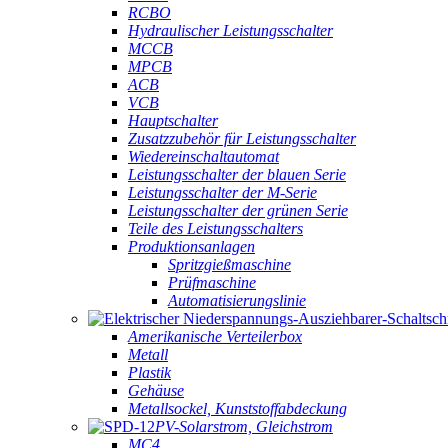
RCBO
Hydraulischer Leistungsschalter
MCCB
MPCB
ACB
VCB
Hauptschalter
Zusatzzubehör für Leistungsschalter
Wiedereinschaltautomat
Leistungsschalter der blauen Serie
Leistungsschalter der M-Serie
Leistungsschalter der grünen Serie
Teile des Leistungsschalters
Produktionsanlagen
Spritzgießmaschine
Prüfmaschine
Automatisierungslinie
Amerikanische Verteilerbox
Metall
Plastik
Gehäuse
Metallsockel, Kunststoffabdeckung
PV-Solarstrom, Gleichstrom
MC4