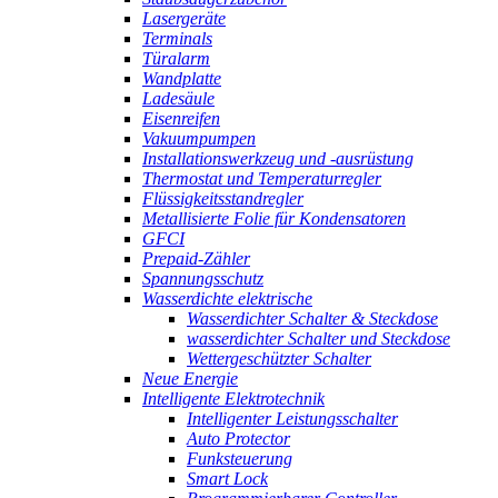
Lasergeräte
Terminals
Türalarm
Wandplatte
Ladesäule
Eisenreifen
Vakuumpumpen
Installationswerkzeug und -ausrüstung
Thermostat und Temperaturregler
Flüssigkeitsstandregler
Metallisierte Folie für Kondensatoren
GFCI
Prepaid-Zähler
Spannungsschutz
Wasserdichte elektrische
Wasserdichter Schalter & Steckdose
wasserdichter Schalter und Steckdose
Wettergeschützter Schalter
Neue Energie
Intelligente Elektrotechnik
Intelligenter Leistungsschalter
Auto Protector
Funksteuerung
Smart Lock