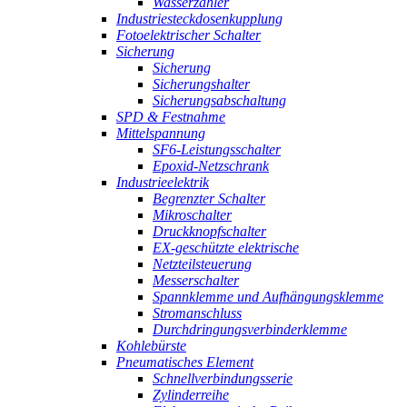
Wasserzähler
Industriesteckdosenkupplung
Fotoelektrischer Schalter
Sicherung
Sicherung
Sicherungshalter
Sicherungsabschaltung
SPD & Festnahme
Mittelspannung
SF6-Leistungsschalter
Epoxid-Netzschrank
Industrieelektrik
Begrenzter Schalter
Mikroschalter
Druckknopfschalter
EX-geschützte elektrische
Netzteilsteuerung
Messerschalter
Spannklemme und Aufhängungsklemme
Stromanschluss
Durchdringungsverbinderklemme
Kohlebürste
Pneumatisches Element
Schnellverbindungsserie
Zylinderreihe