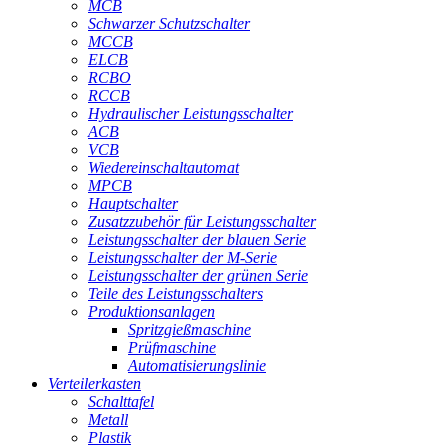
MCB
Schwarzer Schutzschalter
MCCB
ELCB
RCBO
RCCB
Hydraulischer Leistungsschalter
ACB
VCB
Wiedereinschaltautomat
MPCB
Hauptschalter
Zusatzzubehör für Leistungsschalter
Leistungsschalter der blauen Serie
Leistungsschalter der M-Serie
Leistungsschalter der grünen Serie
Teile des Leistungsschalters
Produktionsanlagen
Spritzgießmaschine
Prüfmaschine
Automatisierungslinie
Verteilerkasten
Schalttafel
Metall
Plastik