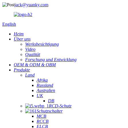
jack@yuanky.com
English
Heim
Über uns
Werksbesichtigung
Video
Qualität
Forschung und Entwicklung
OEM & ODM & OBM
Produkte
Land
Afrika
Russland
Australien
UK
DB
RCD-Schutz
Schutzschalter
MCB
RCCB
ELCB