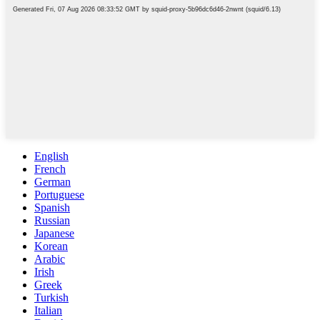
English
French
German
Portuguese
Spanish
Russian
Japanese
Korean
Arabic
Irish
Greek
Turkish
Italian