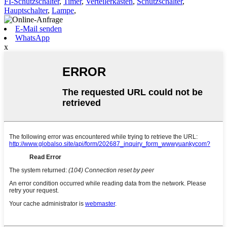
FI-Schutzschalter
,
Timer
,
Verteilerkasten
,
Schutzschalter
,
Hauptschalter
,
Lampe
,
E-Mail senden
WhatsApp
x