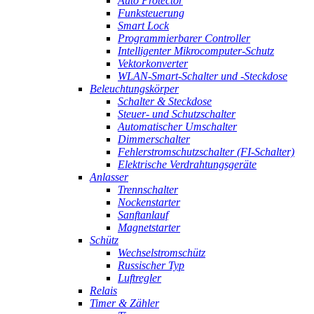
Auto Protector
Funksteuerung
Smart Lock
Programmierbarer Controller
Intelligenter Mikrocomputer-Schutz
Vektorkonverter
WLAN-Smart-Schalter und -Steckdose
Beleuchtungskörper
Schalter & Steckdose
Steuer- und Schutzschalter
Automatischer Umschalter
Dimmerschalter
Fehlerstromschutzschalter (FI-Schalter)
Elektrische Verdrahtungsgeräte
Anlasser
Trennschalter
Nockenstarter
Sanftanlauf
Magnetstarter
Schütz
Wechselstromschütz
Russischer Typ
Luftregler
Relais
Timer & Zähler