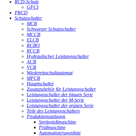
RCD-Schutz
GFCI
PRCD
Schutzschalter
MCB
Schwarzer Schutzschalter
MCCB
ELCB
RCBO
RCCB
Hydraulischer Leistungsschalter
ACB
VCB
Wiedereinschaltautomat
MPCB
Hauptschalter
Zusatzzubehör für Leistungsschalter
Leistungsschalter der blauen Serie
Leistungsschalter der M-Serie
Leistungsschalter der grünen Serie
Teile des Leistungsschalters
Produktionsanlagen
Spritzgießmaschine
Prüfmaschine
Automatisierungslinie