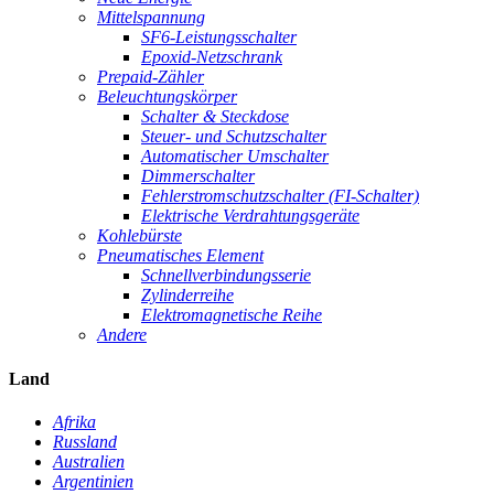
Mittelspannung
SF6-Leistungsschalter
Epoxid-Netzschrank
Prepaid-Zähler
Beleuchtungskörper
Schalter & Steckdose
Steuer- und Schutzschalter
Automatischer Umschalter
Dimmerschalter
Fehlerstromschutzschalter (FI-Schalter)
Elektrische Verdrahtungsgeräte
Kohlebürste
Pneumatisches Element
Schnellverbindungsserie
Zylinderreihe
Elektromagnetische Reihe
Andere
Land
Afrika
Russland
Australien
Argentinien