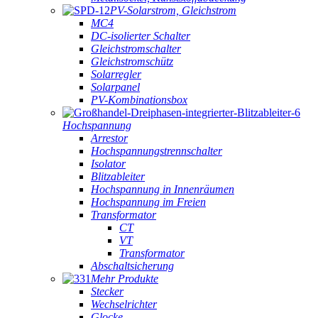
PV-Solarstrom, Gleichstrom
MC4
DC-isolierter Schalter
Gleichstromschalter
Gleichstromschütz
Solarregler
Solarpanel
PV-Kombinationsbox
Hochspannung
Arrestor
Hochspannungstrennschalter
Isolator
Blitzableiter
Hochspannung in Innenräumen
Hochspannung im Freien
Transformator
CT
VT
Transformator
Abschaltsicherung
Mehr Produkte
Stecker
Wechselrichter
Glocke