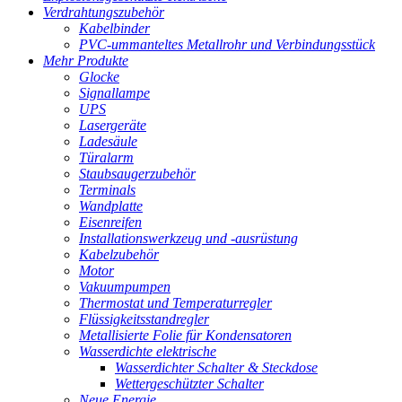
Verdrahtungszubehör
Kabelbinder
PVC-ummanteltes Metallrohr und Verbindungsstück
Mehr Produkte
Glocke
Signallampe
UPS
Lasergeräte
Ladesäule
Türalarm
Staubsaugerzubehör
Terminals
Wandplatte
Eisenreifen
Installationswerkzeug und -ausrüstung
Kabelzubehör
Motor
Vakuumpumpen
Thermostat und Temperaturregler
Flüssigkeitsstandregler
Metallisierte Folie für Kondensatoren
Wasserdichte elektrische
Wasserdichter Schalter & Steckdose
Wettergeschützter Schalter
Neue Energie