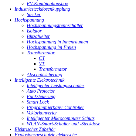
PV-Kombinationsbox
Industriesteckdosenkupplung
Stecker
Hochspannung
Hochspannungstrennschalter
Isolator
Blitzableiter
Hochspannung in Innenräumen
Hochspannung im Freien
Transformator
CT
VT
Transformator
Abschaltsicherung
Intelligente Elektrotechnik
Intelligenter Leistungsschalter
Auto Protector
Funksteuerung
Smart Lock
Programmierbarer Controller
Vektorkonverter
Intelligenter Mikrocomputer-Schutz
WLAN-Smart-Schalter und -Steckdose
Elektrisches Zubehör
Explosionsgeschützte elektrische