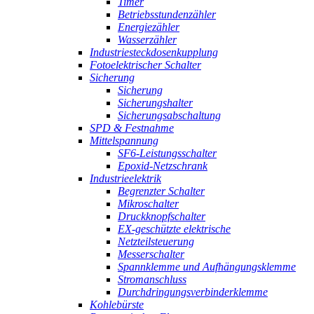
Timer
Betriebsstundenzähler
Energiezähler
Wasserzähler
Industriesteckdosenkupplung
Fotoelektrischer Schalter
Sicherung
Sicherung
Sicherungshalter
Sicherungsabschaltung
SPD & Festnahme
Mittelspannung
SF6-Leistungsschalter
Epoxid-Netzschrank
Industrieelektrik
Begrenzter Schalter
Mikroschalter
Druckknopfschalter
EX-geschützte elektrische
Netzteilsteuerung
Messerschalter
Spannklemme und Aufhängungsklemme
Stromanschluss
Durchdringungsverbinderklemme
Kohlebürste