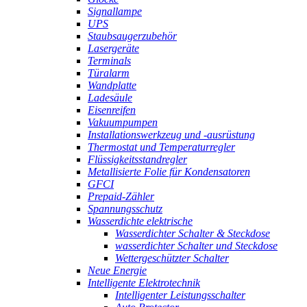
Signallampe
UPS
Staubsaugerzubehör
Lasergeräte
Terminals
Türalarm
Wandplatte
Ladesäule
Eisenreifen
Vakuumpumpen
Installationswerkzeug und -ausrüstung
Thermostat und Temperaturregler
Flüssigkeitsstandregler
Metallisierte Folie für Kondensatoren
GFCI
Prepaid-Zähler
Spannungsschutz
Wasserdichte elektrische
Wasserdichter Schalter & Steckdose
wasserdichter Schalter und Steckdose
Wettergeschützter Schalter
Neue Energie
Intelligente Elektrotechnik
Intelligenter Leistungsschalter