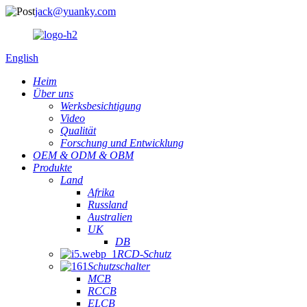
jack@yuanky.com
English
Heim
Über uns
Werksbesichtigung
Video
Qualität
Forschung und Entwicklung
OEM & ODM & OBM
Produkte
Land
Afrika
Russland
Australien
UK
DB
RCD-Schutz
Schutzschalter
MCB
RCCB
ELCB