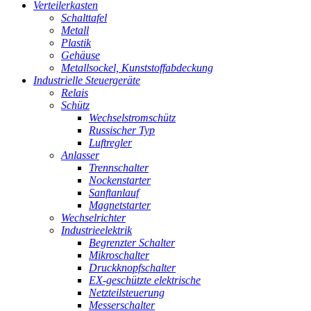
Verteilerkasten
Schalttafel
Metall
Plastik
Gehäuse
Metallsockel, Kunststoffabdeckung
Industrielle Steuergeräte
Relais
Schütz
Wechselstromschütz
Russischer Typ
Luftregler
Anlasser
Trennschalter
Nockenstarter
Sanftanlauf
Magnetstarter
Wechselrichter
Industrieelektrik
Begrenzter Schalter
Mikroschalter
Druckknopfschalter
EX-geschützte elektrische
Netzteilsteuerung
Messerschalter