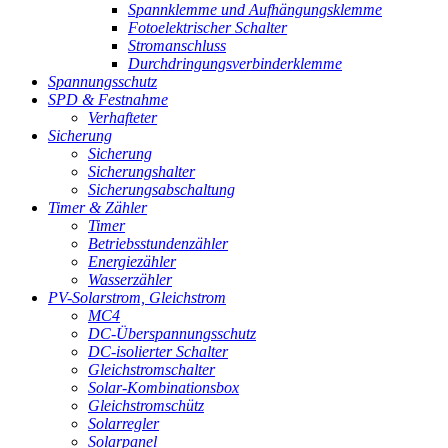
Spannklemme und Aufhängungsklemme
Fotoelektrischer Schalter
Stromanschluss
Durchdringungsverbinderklemme
Spannungsschutz
SPD & Festnahme
Verhafteter
Sicherung
Sicherung
Sicherungshalter
Sicherungsabschaltung
Timer & Zähler
Timer
Betriebsstundenzähler
Energiezähler
Wasserzähler
PV-Solarstrom, Gleichstrom
MC4
DC-Überspannungsschutz
DC-isolierter Schalter
Gleichstromschalter
Solar-Kombinationsbox
Gleichstromschütz
Solarregler
Solarpanel