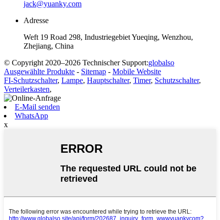
jack@yuanky.com
Adresse
Weft 19 Road 298, Industriegebiet Yueqing, Wenzhou,
Zhejiang, China
© Copyright 2020–2026 Technischer Support:
globalso
Ausgewählte Produkte
-
Sitemap
-
Mobile Website
FI-Schutzschalter
,
Lampe
,
Hauptschalter
,
Timer
,
Schutzschalter
,
Verteilerkasten
,
E-Mail senden
WhatsApp
x