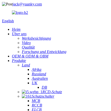
jack@yuanky.com
English
Heim
Über uns
Werksbesichtigung
Video
Qualität
Forschung und Entwicklung
OEM & ODM & OBM
Produkte
Land
Afrika
Russland
Australien
UK
DB
RCD-Schutz
Schutzschalter
MCB
RCCB
ELCB