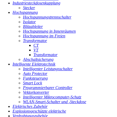
Industriesteckdosenkupplung
Stecker
Hochspannung
Hochspannungstrennschalter
Isolator
Blitzableiter
Hochspannung in Innenräumen
Hochspannung im Freien
Transformator
CT
VT
Transformator
Abschaltsicherung
Intelligente Elektrotechnik
Intelligenter Leistungsschalter
Auto Protector
Funksteuerung
Smart Lock
Programmierbarer Controller
Vektorkonverter
Intelligenter Mikrocomputer-Schutz
WLAN-Smart-Schalter und -Steckdose
Elektrisches Zubehör
Explosionsgeschützte elektrische
Verdrahtungszubehör