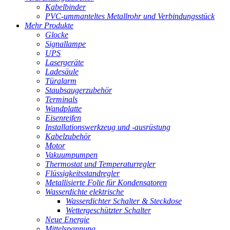
Kabelbinder
PVC-ummanteltes Metallrohr und Verbindungsstück
Mehr Produkte
Glocke
Signallampe
UPS
Lasergeräte
Ladesäule
Türalarm
Staubsaugerzubehör
Terminals
Wandplatte
Eisenreifen
Installationswerkzeug und -ausrüstung
Kabelzubehör
Motor
Vakuumpumpen
Thermostat und Temperaturregler
Flüssigkeitsstandregler
Metallisierte Folie für Kondensatoren
Wasserdichte elektrische
Wasserdichter Schalter & Steckdose
Wettergeschützter Schalter
Neue Energie
Mittelspannung