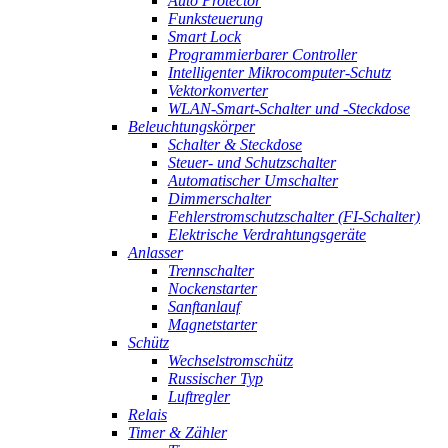
Auto Protector
Funksteuerung
Smart Lock
Programmierbarer Controller
Intelligenter Mikrocomputer-Schutz
Vektorkonverter
WLAN-Smart-Schalter und -Steckdose
Beleuchtungskörper
Schalter & Steckdose
Steuer- und Schutzschalter
Automatischer Umschalter
Dimmerschalter
Fehlerstromschutzschalter (FI-Schalter)
Elektrische Verdrahtungsgeräte
Anlasser
Trennschalter
Nockenstarter
Sanftanlauf
Magnetstarter
Schütz
Wechselstromschütz
Russischer Typ
Luftregler
Relais
Timer & Zähler