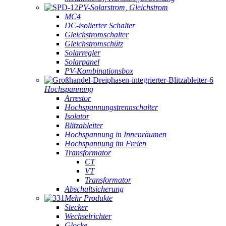
PV-Solarstrom, Gleichstrom
MC4
DC-isolierter Schalter
Gleichstromschalter
Gleichstromschütz
Solarregler
Solarpanel
PV-Kombinationsbox
Hochspannung
Arrestor
Hochspannungstrennschalter
Isolator
Blitzableiter
Hochspannung in Innenräumen
Hochspannung im Freien
Transformator
CT
VT
Transformator
Abschaltsicherung
Mehr Produkte
Stecker
Wechselrichter
Glocke