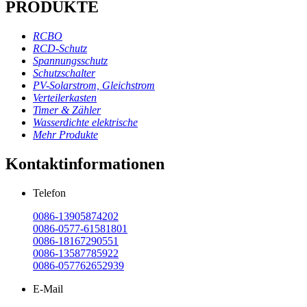
PRODUKTE
RCBO
RCD-Schutz
Spannungsschutz
Schutzschalter
PV-Solarstrom, Gleichstrom
Verteilerkasten
Timer & Zähler
Wasserdichte elektrische
Mehr Produkte
Kontaktinformationen
Telefon
0086-13905874202
0086-0577-61581801
0086-18167290551
0086-13587785922
0086-057762652939
E-Mail