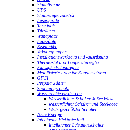
Signallampe
UPS
Staubsaugerzubehör
Lasergeräte
Terminals
Türalarm
Wandplatte
Ladesäule
Eisenreifen
Vakuumpumpen
Installationswerkzeug und -ausrüstung
Thermostat und Temperaturregler
Flüssigkeitsstandregler
Metallisierte Folie für Kondensatoren
GFCI
Prepaid-Zähler
Spannungsschutz
Wasserdichte elektrische
Wasserdichter Schalter & Steckdose
wasserdichter Schalter und Steckdose
Wettergeschützter Schalter
Neue Energie
Intelligente Elektrotechnik
Intelligenter Leistungsschalter