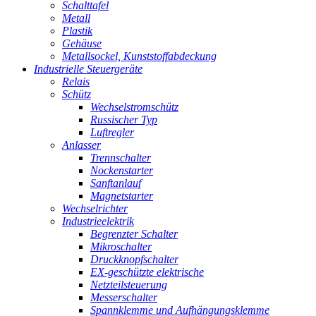
Schalttafel
Metall
Plastik
Gehäuse
Metallsockel, Kunststoffabdeckung
Industrielle Steuergeräte
Relais
Schütz
Wechselstromschütz
Russischer Typ
Luftregler
Anlasser
Trennschalter
Nockenstarter
Sanftanlauf
Magnetstarter
Wechselrichter
Industrieelektrik
Begrenzter Schalter
Mikroschalter
Druckknopfschalter
EX-geschützte elektrische
Netzteilsteuerung
Messerschalter
Spannklemme und Aufhängungsklemme