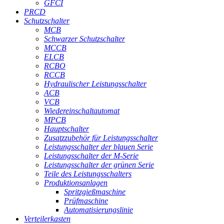
GFCI
PRCD
Schutzschalter
MCB
Schwarzer Schutzschalter
MCCB
ELCB
RCBO
RCCB
Hydraulischer Leistungsschalter
ACB
VCB
Wiedereinschaltautomat
MPCB
Hauptschalter
Zusatzzubehör für Leistungsschalter
Leistungsschalter der blauen Serie
Leistungsschalter der M-Serie
Leistungsschalter der grünen Serie
Teile des Leistungsschalters
Produktionsanlagen
Spritzgießmaschine
Prüfmaschine
Automatisierungslinie
Verteilerkasten