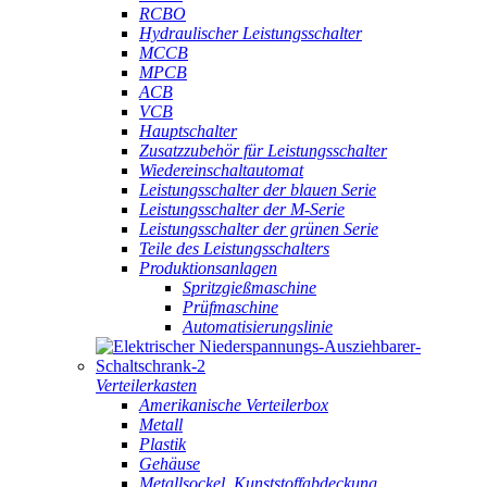
RCBO
Hydraulischer Leistungsschalter
MCCB
MPCB
ACB
VCB
Hauptschalter
Zusatzzubehör für Leistungsschalter
Wiedereinschaltautomat
Leistungsschalter der blauen Serie
Leistungsschalter der M-Serie
Leistungsschalter der grünen Serie
Teile des Leistungsschalters
Produktionsanlagen
Spritzgießmaschine
Prüfmaschine
Automatisierungslinie
Verteilerkasten
Amerikanische Verteilerbox
Metall
Plastik
Gehäuse
Metallsockel, Kunststoffabdeckung