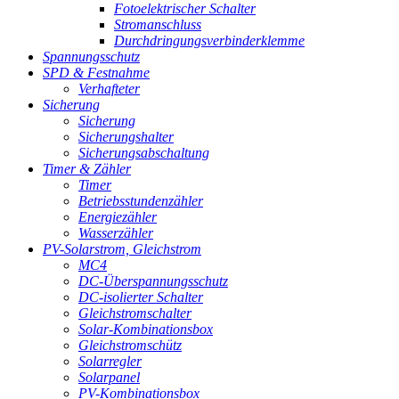
Fotoelektrischer Schalter
Stromanschluss
Durchdringungsverbinderklemme
Spannungsschutz
SPD & Festnahme
Verhafteter
Sicherung
Sicherung
Sicherungshalter
Sicherungsabschaltung
Timer & Zähler
Timer
Betriebsstundenzähler
Energiezähler
Wasserzähler
PV-Solarstrom, Gleichstrom
MC4
DC-Überspannungsschutz
DC-isolierter Schalter
Gleichstromschalter
Solar-Kombinationsbox
Gleichstromschütz
Solarregler
Solarpanel
PV-Kombinationsbox