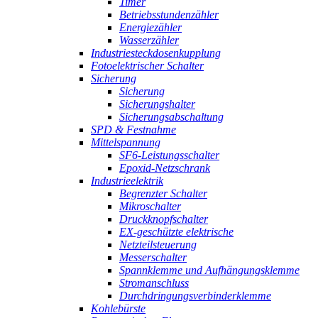
Timer
Betriebsstundenzähler
Energiezähler
Wasserzähler
Industriesteckdosenkupplung
Fotoelektrischer Schalter
Sicherung
Sicherung
Sicherungshalter
Sicherungsabschaltung
SPD & Festnahme
Mittelspannung
SF6-Leistungsschalter
Epoxid-Netzschrank
Industrieelektrik
Begrenzter Schalter
Mikroschalter
Druckknopfschalter
EX-geschützte elektrische
Netzteilsteuerung
Messerschalter
Spannklemme und Aufhängungsklemme
Stromanschluss
Durchdringungsverbinderklemme
Kohlebürste