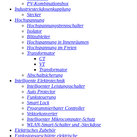
PV-Kombinationsbox
Industriesteckdosenkupplung
Stecker
Hochspannung
Hochspannungstrennschalter
Isolator
Blitzableiter
Hochspannung in Innenräumen
Hochspannung im Freien
Transformator
CT
VT
Transformator
Abschaltsicherung
Intelligente Elektrotechnik
Intelligenter Leistungsschalter
Auto Protector
Funksteuerung
Smart Lock
Programmierbarer Controller
Vektorkonverter
Intelligenter Mikrocomputer-Schutz
WLAN-Smart-Schalter und -Steckdose
Elektrisches Zubehör
Explosionsgeschützte elektrische