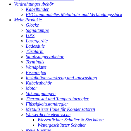
Verdrahtungszubehör
Kabelbinder
PVC-ummanteltes Metallrohr und Verbindungsstück
Mehr Produkte
Glocke
Signallampe
UPS
Lasergeräte
Ladesäule
Türalarm
Staubsaugerzubehör
Terminals
Wandplatte
Eisenreifen
Installationswerkzeug und -ausrüstung
Kabelzubehör
Motor
Vakuumpumpen
Thermostat und Temperaturregler
Flüssigkeitsstandregler
Metallisierte Folie für Kondensatoren
Wasserdichte elektrische
Wasserdichter Schalter & Steckdose
Wettergeschützter Schalter
Neue Energie