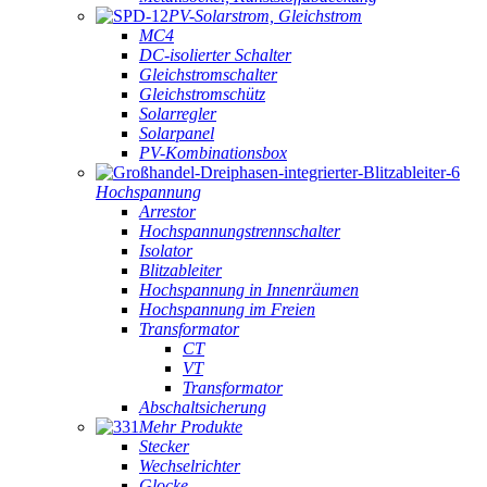
PV-Solarstrom, Gleichstrom
MC4
DC-isolierter Schalter
Gleichstromschalter
Gleichstromschütz
Solarregler
Solarpanel
PV-Kombinationsbox
Hochspannung
Arrestor
Hochspannungstrennschalter
Isolator
Blitzableiter
Hochspannung in Innenräumen
Hochspannung im Freien
Transformator
CT
VT
Transformator
Abschaltsicherung
Mehr Produkte
Stecker
Wechselrichter
Glocke