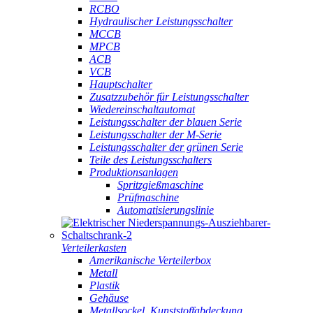
RCBO
Hydraulischer Leistungsschalter
MCCB
MPCB
ACB
VCB
Hauptschalter
Zusatzzubehör für Leistungsschalter
Wiedereinschaltautomat
Leistungsschalter der blauen Serie
Leistungsschalter der M-Serie
Leistungsschalter der grünen Serie
Teile des Leistungsschalters
Produktionsanlagen
Spritzgießmaschine
Prüfmaschine
Automatisierungslinie
Verteilerkasten
Amerikanische Verteilerbox
Metall
Plastik
Gehäuse
Metallsockel, Kunststoffabdeckung