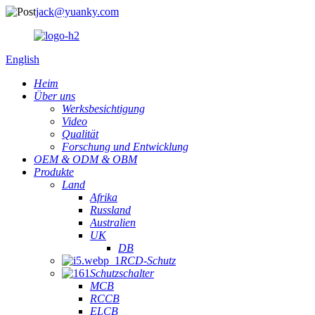
jack@yuanky.com
English
Heim
Über uns
Werksbesichtigung
Video
Qualität
Forschung und Entwicklung
OEM & ODM & OBM
Produkte
Land
Afrika
Russland
Australien
UK
DB
RCD-Schutz
Schutzschalter
MCB
RCCB
ELCB