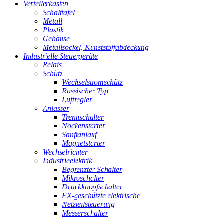
Verteilerkasten
Schalttafel
Metall
Plastik
Gehäuse
Metallsockel, Kunststoffabdeckung
Industrielle Steuergeräte
Relais
Schütz
Wechselstromschütz
Russischer Typ
Luftregler
Anlasser
Trennschalter
Nockenstarter
Sanftanlauf
Magnetstarter
Wechselrichter
Industrieelektrik
Begrenzter Schalter
Mikroschalter
Druckknopfschalter
EX-geschützte elektrische
Netzteilsteuerung
Messerschalter