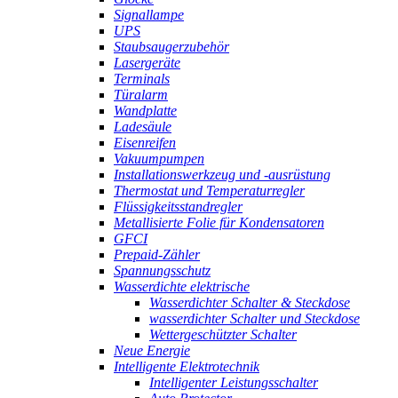
Signallampe
UPS
Staubsaugerzubehör
Lasergeräte
Terminals
Türalarm
Wandplatte
Ladesäule
Eisenreifen
Vakuumpumpen
Installationswerkzeug und -ausrüstung
Thermostat und Temperaturregler
Flüssigkeitsstandregler
Metallisierte Folie für Kondensatoren
GFCI
Prepaid-Zähler
Spannungsschutz
Wasserdichte elektrische
Wasserdichter Schalter & Steckdose
wasserdichter Schalter und Steckdose
Wettergeschützter Schalter
Neue Energie
Intelligente Elektrotechnik
Intelligenter Leistungsschalter