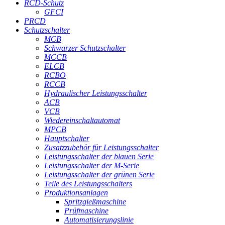
RCD-Schutz
GFCI
PRCD
Schutzschalter
MCB
Schwarzer Schutzschalter
MCCB
ELCB
RCBO
RCCB
Hydraulischer Leistungsschalter
ACB
VCB
Wiedereinschaltautomat
MPCB
Hauptschalter
Zusatzzubehör für Leistungsschalter
Leistungsschalter der blauen Serie
Leistungsschalter der M-Serie
Leistungsschalter der grünen Serie
Teile des Leistungsschalters
Produktionsanlagen
Spritzgießmaschine
Prüfmaschine
Automatisierungslinie