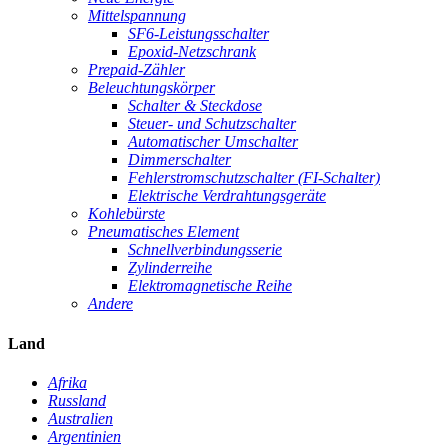
Mittelspannung
SF6-Leistungsschalter
Epoxid-Netzschrank
Prepaid-Zähler
Beleuchtungskörper
Schalter & Steckdose
Steuer- und Schutzschalter
Automatischer Umschalter
Dimmerschalter
Fehlerstromschutzschalter (FI-Schalter)
Elektrische Verdrahtungsgeräte
Kohlebürste
Pneumatisches Element
Schnellverbindungsserie
Zylinderreihe
Elektromagnetische Reihe
Andere
Land
Afrika
Russland
Australien
Argentinien