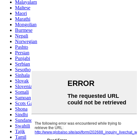
Malayalam
Maltese
Maori
Marathi
Mongolian
Burmese
Nepali
Norwegian
Pashto
Persian
Punjabi
Serbian
Sesotho
Sinhala
Slovak
Slovenian
Somali
Samoan
Scots Gaelic
Shona
Sindhi
Sundanese
Swahili
Tajik
Tamil