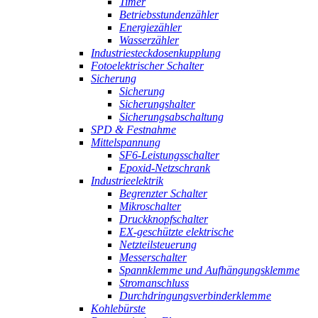
Timer
Betriebsstundenzähler
Energiezähler
Wasserzähler
Industriesteckdosenkupplung
Fotoelektrischer Schalter
Sicherung
Sicherung
Sicherungshalter
Sicherungsabschaltung
SPD & Festnahme
Mittelspannung
SF6-Leistungsschalter
Epoxid-Netzschrank
Industrieelektrik
Begrenzter Schalter
Mikroschalter
Druckknopfschalter
EX-geschützte elektrische
Netzteilsteuerung
Messerschalter
Spannklemme und Aufhängungsklemme
Stromanschluss
Durchdringungsverbinderklemme
Kohlebürste