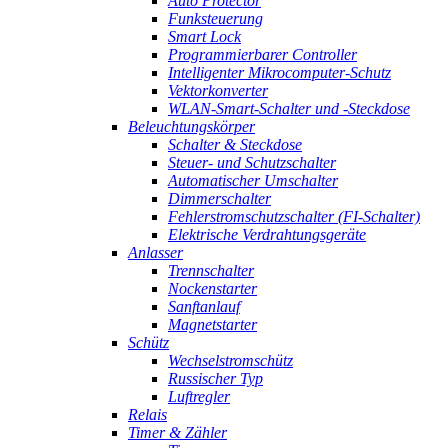
Auto Protector
Funksteuerung
Smart Lock
Programmierbarer Controller
Intelligenter Mikrocomputer-Schutz
Vektorkonverter
WLAN-Smart-Schalter und -Steckdose
Beleuchtungskörper
Schalter & Steckdose
Steuer- und Schutzschalter
Automatischer Umschalter
Dimmerschalter
Fehlerstromschutzschalter (FI-Schalter)
Elektrische Verdrahtungsgeräte
Anlasser
Trennschalter
Nockenstarter
Sanftanlauf
Magnetstarter
Schütz
Wechselstromschütz
Russischer Typ
Luftregler
Relais
Timer & Zähler