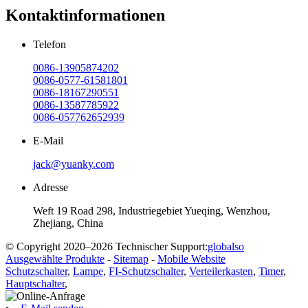
Kontaktinformationen
Telefon
0086-13905874202
0086-0577-61581801
0086-18167290551
0086-13587785922
0086-057762652939
E-Mail
jack@yuanky.com
Adresse
Weft 19 Road 298, Industriegebiet Yueqing, Wenzhou,
Zhejiang, China
© Copyright 2020–2026 Technischer Support:
globalso
Ausgewählte Produkte
-
Sitemap
-
Mobile Website
Schutzschalter
,
Lampe
,
FI-Schutzschalter
,
Verteilerkasten
,
Timer
,
Hauptschalter
,