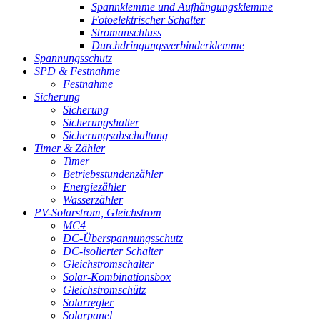
Spannklemme und Aufhängungsklemme
Fotoelektrischer Schalter
Stromanschluss
Durchdringungsverbinderklemme
Spannungsschutz
SPD & Festnahme
Festnahme
Sicherung
Sicherung
Sicherungshalter
Sicherungsabschaltung
Timer & Zähler
Timer
Betriebsstundenzähler
Energiezähler
Wasserzähler
PV-Solarstrom, Gleichstrom
MC4
DC-Überspannungsschutz
DC-isolierter Schalter
Gleichstromschalter
Solar-Kombinationsbox
Gleichstromschütz
Solarregler
Solarpanel