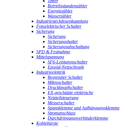
Timer
Betriebsstundenzähler
Energiezähler
Wasserzähler
Industriesteckdosenkupplung
Fotoelektrischer Schalter
Sicherung
Sicherung
Sicherungshalter
Sicherungsabschaltung
SPD & Festnahme
Mittelspannung
SF6-Leistungsschalter
Epoxid-Netzschrank
Industrieelektrik
Begrenzter Schalter
Mikroschalter
Druckknopfschalter
EX-geschützte elektrische
Netzteilsteuerung
Messerschalter
Spannklemme und Aufhängungsklemme
Stromanschluss
Durchdringungsverbinderklemme
Kohlebürste