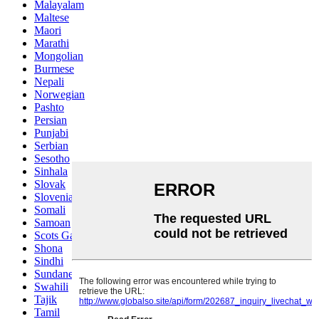
Malayalam
Maltese
Maori
Marathi
Mongolian
Burmese
Nepali
Norwegian
Pashto
Persian
Punjabi
Serbian
Sesotho
Sinhala
Slovak
Slovenian
Somali
Samoan
Scots Gaelic
Shona
Sindhi
Sundanese
Swahili
Tajik
Tamil