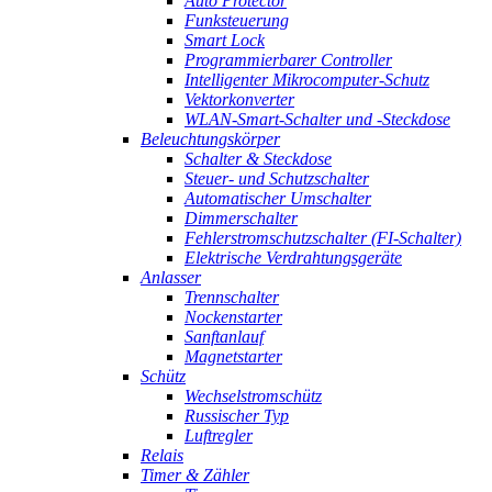
Auto Protector
Funksteuerung
Smart Lock
Programmierbarer Controller
Intelligenter Mikrocomputer-Schutz
Vektorkonverter
WLAN-Smart-Schalter und -Steckdose
Beleuchtungskörper
Schalter & Steckdose
Steuer- und Schutzschalter
Automatischer Umschalter
Dimmerschalter
Fehlerstromschutzschalter (FI-Schalter)
Elektrische Verdrahtungsgeräte
Anlasser
Trennschalter
Nockenstarter
Sanftanlauf
Magnetstarter
Schütz
Wechselstromschütz
Russischer Typ
Luftregler
Relais
Timer & Zähler