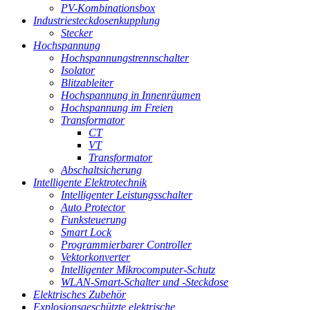
PV-Kombinationsbox
Industriesteckdosenkupplung
Stecker
Hochspannung
Hochspannungstrennschalter
Isolator
Blitzableiter
Hochspannung in Innenräumen
Hochspannung im Freien
Transformator
CT
VT
Transformator
Abschaltsicherung
Intelligente Elektrotechnik
Intelligenter Leistungsschalter
Auto Protector
Funksteuerung
Smart Lock
Programmierbarer Controller
Vektorkonverter
Intelligenter Mikrocomputer-Schutz
WLAN-Smart-Schalter und -Steckdose
Elektrisches Zubehör
Explosionsgeschützte elektrische