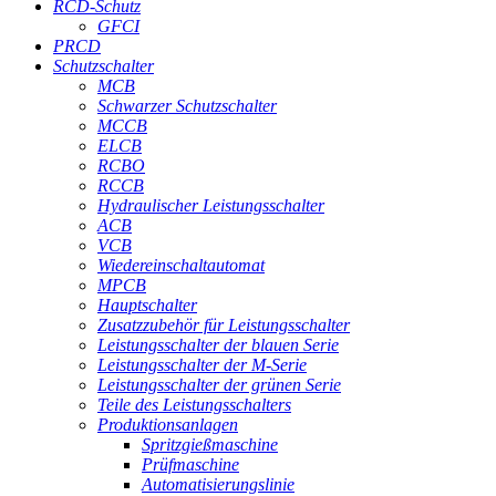
RCD-Schutz
GFCI
PRCD
Schutzschalter
MCB
Schwarzer Schutzschalter
MCCB
ELCB
RCBO
RCCB
Hydraulischer Leistungsschalter
ACB
VCB
Wiedereinschaltautomat
MPCB
Hauptschalter
Zusatzzubehör für Leistungsschalter
Leistungsschalter der blauen Serie
Leistungsschalter der M-Serie
Leistungsschalter der grünen Serie
Teile des Leistungsschalters
Produktionsanlagen
Spritzgießmaschine
Prüfmaschine
Automatisierungslinie