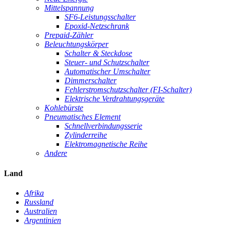
Mittelspannung
SF6-Leistungsschalter
Epoxid-Netzschrank
Prepaid-Zähler
Beleuchtungskörper
Schalter & Steckdose
Steuer- und Schutzschalter
Automatischer Umschalter
Dimmerschalter
Fehlerstromschutzschalter (FI-Schalter)
Elektrische Verdrahtungsgeräte
Kohlebürste
Pneumatisches Element
Schnellverbindungsserie
Zylinderreihe
Elektromagnetische Reihe
Andere
Land
Afrika
Russland
Australien
Argentinien