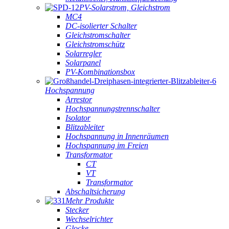
PV-Solarstrom, Gleichstrom
MC4
DC-isolierter Schalter
Gleichstromschalter
Gleichstromschütz
Solarregler
Solarpanel
PV-Kombinationsbox
Hochspannung
Arrestor
Hochspannungstrennschalter
Isolator
Blitzableiter
Hochspannung in Innenräumen
Hochspannung im Freien
Transformator
CT
VT
Transformator
Abschaltsicherung
Mehr Produkte
Stecker
Wechselrichter
Glocke