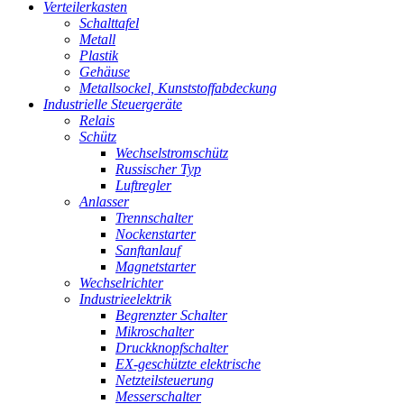
Verteilerkasten
Schalttafel
Metall
Plastik
Gehäuse
Metallsockel, Kunststoffabdeckung
Industrielle Steuergeräte
Relais
Schütz
Wechselstromschütz
Russischer Typ
Luftregler
Anlasser
Trennschalter
Nockenstarter
Sanftanlauf
Magnetstarter
Wechselrichter
Industrieelektrik
Begrenzter Schalter
Mikroschalter
Druckknopfschalter
EX-geschützte elektrische
Netzteilsteuerung
Messerschalter