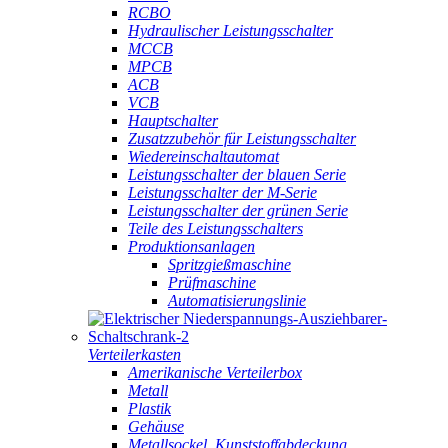
RCBO
Hydraulischer Leistungsschalter
MCCB
MPCB
ACB
VCB
Hauptschalter
Zusatzzubehör für Leistungsschalter
Wiedereinschaltautomat
Leistungsschalter der blauen Serie
Leistungsschalter der M-Serie
Leistungsschalter der grünen Serie
Teile des Leistungsschalters
Produktionsanlagen
Spritzgießmaschine
Prüfmaschine
Automatisierungslinie
Verteilerkasten
Amerikanische Verteilerbox
Metall
Plastik
Gehäuse
Metallsockel, Kunststoffabdeckung