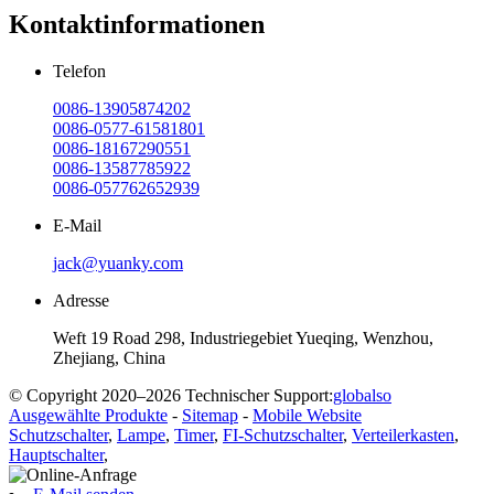
Kontaktinformationen
Telefon
0086-13905874202
0086-0577-61581801
0086-18167290551
0086-13587785922
0086-057762652939
E-Mail
jack@yuanky.com
Adresse
Weft 19 Road 298, Industriegebiet Yueqing, Wenzhou,
Zhejiang, China
© Copyright 2020–2026 Technischer Support:
globalso
Ausgewählte Produkte
-
Sitemap
-
Mobile Website
Schutzschalter
,
Lampe
,
Timer
,
FI-Schutzschalter
,
Verteilerkasten
,
Hauptschalter
,