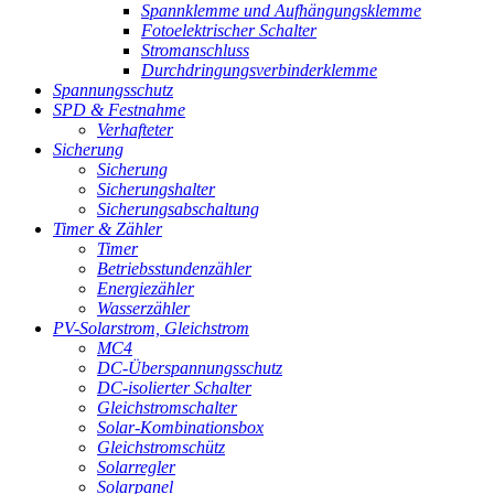
Spannklemme und Aufhängungsklemme
Fotoelektrischer Schalter
Stromanschluss
Durchdringungsverbinderklemme
Spannungsschutz
SPD & Festnahme
Verhafteter
Sicherung
Sicherung
Sicherungshalter
Sicherungsabschaltung
Timer & Zähler
Timer
Betriebsstundenzähler
Energiezähler
Wasserzähler
PV-Solarstrom, Gleichstrom
MC4
DC-Überspannungsschutz
DC-isolierter Schalter
Gleichstromschalter
Solar-Kombinationsbox
Gleichstromschütz
Solarregler
Solarpanel