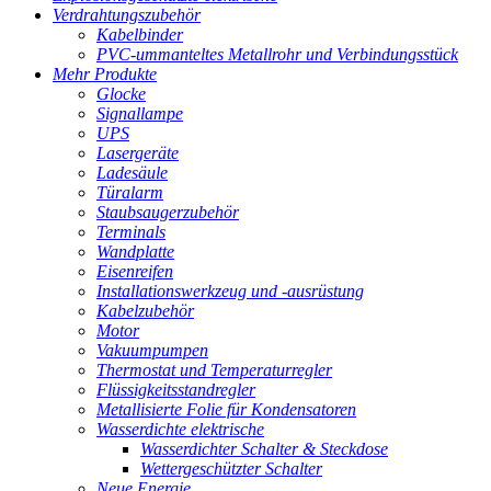
Verdrahtungszubehör
Kabelbinder
PVC-ummanteltes Metallrohr und Verbindungsstück
Mehr Produkte
Glocke
Signallampe
UPS
Lasergeräte
Ladesäule
Türalarm
Staubsaugerzubehör
Terminals
Wandplatte
Eisenreifen
Installationswerkzeug und -ausrüstung
Kabelzubehör
Motor
Vakuumpumpen
Thermostat und Temperaturregler
Flüssigkeitsstandregler
Metallisierte Folie für Kondensatoren
Wasserdichte elektrische
Wasserdichter Schalter & Steckdose
Wettergeschützter Schalter
Neue Energie