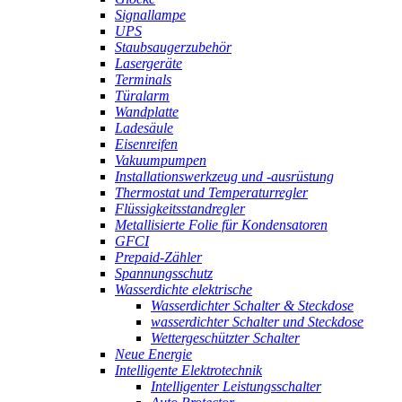
Signallampe
UPS
Staubsaugerzubehör
Lasergeräte
Terminals
Türalarm
Wandplatte
Ladesäule
Eisenreifen
Vakuumpumpen
Installationswerkzeug und -ausrüstung
Thermostat und Temperaturregler
Flüssigkeitsstandregler
Metallisierte Folie für Kondensatoren
GFCI
Prepaid-Zähler
Spannungsschutz
Wasserdichte elektrische
Wasserdichter Schalter & Steckdose
wasserdichter Schalter und Steckdose
Wettergeschützter Schalter
Neue Energie
Intelligente Elektrotechnik
Intelligenter Leistungsschalter