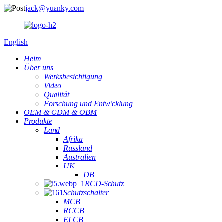
jack@yuanky.com
English
Heim
Über uns
Werksbesichtigung
Video
Qualität
Forschung und Entwicklung
OEM & ODM & OBM
Produkte
Land
Afrika
Russland
Australien
UK
DB
RCD-Schutz
Schutzschalter
MCB
RCCB
ELCB