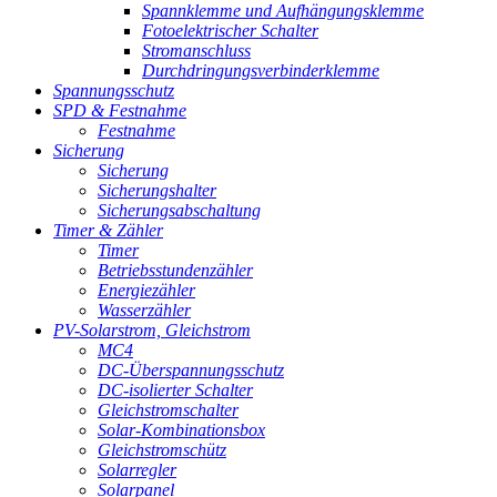
Spannklemme und Aufhängungsklemme
Fotoelektrischer Schalter
Stromanschluss
Durchdringungsverbinderklemme
Spannungsschutz
SPD & Festnahme
Festnahme
Sicherung
Sicherung
Sicherungshalter
Sicherungsabschaltung
Timer & Zähler
Timer
Betriebsstundenzähler
Energiezähler
Wasserzähler
PV-Solarstrom, Gleichstrom
MC4
DC-Überspannungsschutz
DC-isolierter Schalter
Gleichstromschalter
Solar-Kombinationsbox
Gleichstromschütz
Solarregler
Solarpanel