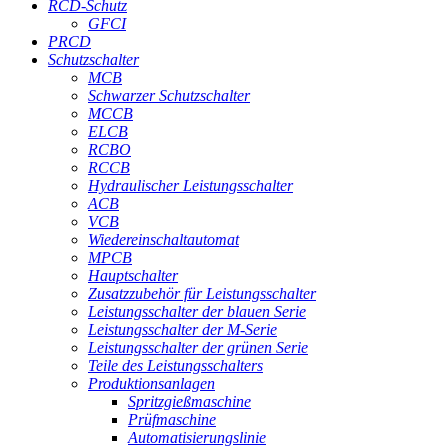
RCD-Schutz
GFCI
PRCD
Schutzschalter
MCB
Schwarzer Schutzschalter
MCCB
ELCB
RCBO
RCCB
Hydraulischer Leistungsschalter
ACB
VCB
Wiedereinschaltautomat
MPCB
Hauptschalter
Zusatzzubehör für Leistungsschalter
Leistungsschalter der blauen Serie
Leistungsschalter der M-Serie
Leistungsschalter der grünen Serie
Teile des Leistungsschalters
Produktionsanlagen
Spritzgießmaschine
Prüfmaschine
Automatisierungslinie