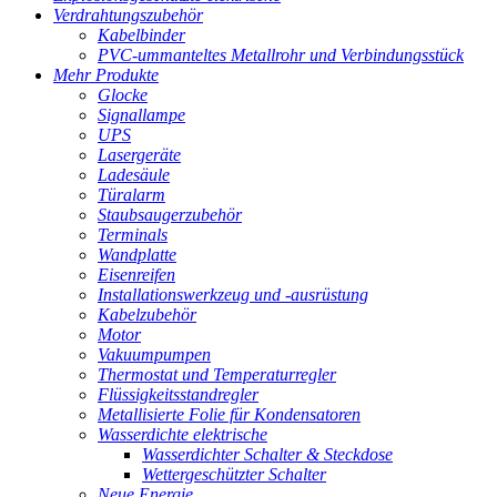
Verdrahtungszubehör
Kabelbinder
PVC-ummanteltes Metallrohr und Verbindungsstück
Mehr Produkte
Glocke
Signallampe
UPS
Lasergeräte
Ladesäule
Türalarm
Staubsaugerzubehör
Terminals
Wandplatte
Eisenreifen
Installationswerkzeug und -ausrüstung
Kabelzubehör
Motor
Vakuumpumpen
Thermostat und Temperaturregler
Flüssigkeitsstandregler
Metallisierte Folie für Kondensatoren
Wasserdichte elektrische
Wasserdichter Schalter & Steckdose
Wettergeschützter Schalter
Neue Energie