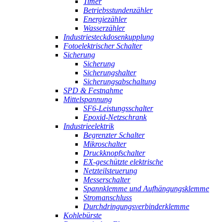
Timer
Betriebsstundenzähler
Energiezähler
Wasserzähler
Industriesteckdosenkupplung
Fotoelektrischer Schalter
Sicherung
Sicherung
Sicherungshalter
Sicherungsabschaltung
SPD & Festnahme
Mittelspannung
SF6-Leistungsschalter
Epoxid-Netzschrank
Industrieelektrik
Begrenzter Schalter
Mikroschalter
Druckknopfschalter
EX-geschützte elektrische
Netzteilsteuerung
Messerschalter
Spannklemme und Aufhängungsklemme
Stromanschluss
Durchdringungsverbinderklemme
Kohlebürste