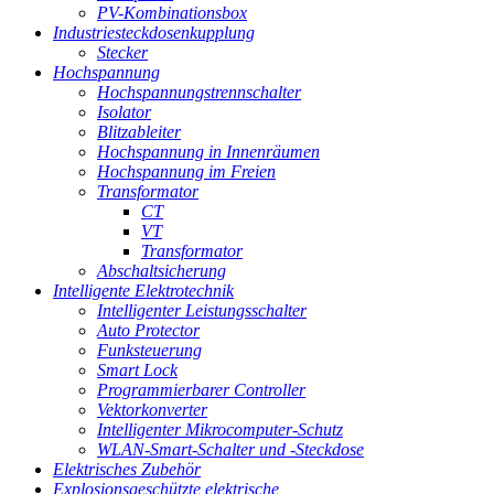
PV-Kombinationsbox
Industriesteckdosenkupplung
Stecker
Hochspannung
Hochspannungstrennschalter
Isolator
Blitzableiter
Hochspannung in Innenräumen
Hochspannung im Freien
Transformator
CT
VT
Transformator
Abschaltsicherung
Intelligente Elektrotechnik
Intelligenter Leistungsschalter
Auto Protector
Funksteuerung
Smart Lock
Programmierbarer Controller
Vektorkonverter
Intelligenter Mikrocomputer-Schutz
WLAN-Smart-Schalter und -Steckdose
Elektrisches Zubehör
Explosionsgeschützte elektrische