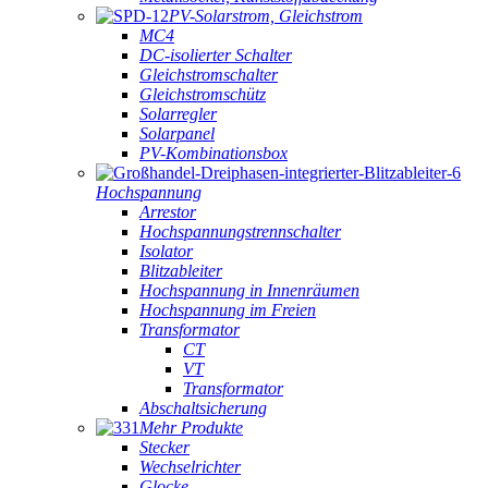
PV-Solarstrom, Gleichstrom
MC4
DC-isolierter Schalter
Gleichstromschalter
Gleichstromschütz
Solarregler
Solarpanel
PV-Kombinationsbox
Hochspannung
Arrestor
Hochspannungstrennschalter
Isolator
Blitzableiter
Hochspannung in Innenräumen
Hochspannung im Freien
Transformator
CT
VT
Transformator
Abschaltsicherung
Mehr Produkte
Stecker
Wechselrichter
Glocke