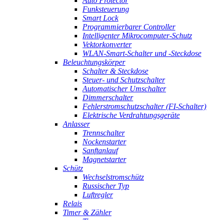
Auto Protector
Funksteuerung
Smart Lock
Programmierbarer Controller
Intelligenter Mikrocomputer-Schutz
Vektorkonverter
WLAN-Smart-Schalter und -Steckdose
Beleuchtungskörper
Schalter & Steckdose
Steuer- und Schutzschalter
Automatischer Umschalter
Dimmerschalter
Fehlerstromschutzschalter (FI-Schalter)
Elektrische Verdrahtungsgeräte
Anlasser
Trennschalter
Nockenstarter
Sanftanlauf
Magnetstarter
Schütz
Wechselstromschütz
Russischer Typ
Luftregler
Relais
Timer & Zähler