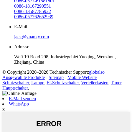
0086-0577-61581801
0086-18167290551
0086-13587785922
0086-057762652939
E-Mail
jack@yuanky.com
Adresse
Weft 19 Road 298, Industriegebiet Yueqing, Wenzhou,
Zhejiang, China
© Copyright 2020–2026 Technischer Support:
globalso
Ausgewählte Produkte
-
Sitemap
-
Mobile Website
Schutzschalter
,
Lampe
,
FI-Schutzschalter
,
Verteilerkasten
,
Timer
,
Hauptschalter
,
E-Mail senden
WhatsApp
x