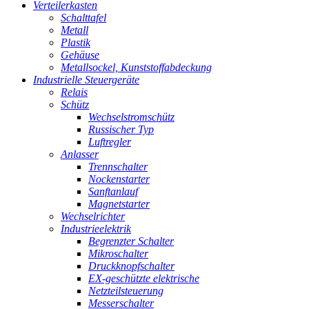
Verteilerkasten
Schalttafel
Metall
Plastik
Gehäuse
Metallsockel, Kunststoffabdeckung
Industrielle Steuergeräte
Relais
Schütz
Wechselstromschütz
Russischer Typ
Luftregler
Anlasser
Trennschalter
Nockenstarter
Sanftanlauf
Magnetstarter
Wechselrichter
Industrieelektrik
Begrenzter Schalter
Mikroschalter
Druckknopfschalter
EX-geschützte elektrische
Netzteilsteuerung
Messerschalter