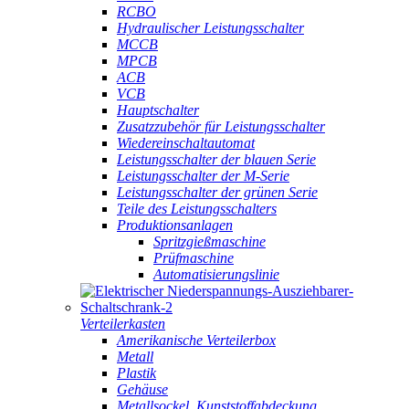
RCBO
Hydraulischer Leistungsschalter
MCCB
MPCB
ACB
VCB
Hauptschalter
Zusatzzubehör für Leistungsschalter
Wiedereinschaltautomat
Leistungsschalter der blauen Serie
Leistungsschalter der M-Serie
Leistungsschalter der grünen Serie
Teile des Leistungsschalters
Produktionsanlagen
Spritzgießmaschine
Prüfmaschine
Automatisierungslinie
Verteilerkasten
Amerikanische Verteilerbox
Metall
Plastik
Gehäuse
Metallsockel, Kunststoffabdeckung