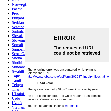
Nepali
Norwegian
Pashto
Persian
Punjabi
Serbian
Sesotho
Sinhala
Slovak
Slovenian
Somali
Samoan
Scots Gaelic
Shona
Sindhi
Sundanese
Swahili
Tajik
Tamil
Telugu
Thai
Ukrainian
Urdu
Uzbek
Vietnamese