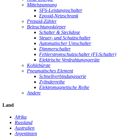
Mittelspannung
SF6-Leistungsschalter
Epoxid-Netzschrank
Prepaid-Zähler
Beleuchtungskörper
Schalter & Steckdose
Steuer- und Schutzschalter
Automatischer Umschalter
Dimmerschalter
Fehlerstromschutzschalter (FI-Schalter)
Elektrische Verdrahtungsgeräte
Kohlebürste
Pneumatisches Element
Schnellverbindungsserie
Zylinderreihe
Elektromagnetische Reihe
Andere
Land
Afrika
Russland
Australien
Argentinien