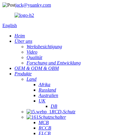
jack@yuanky.com
English
Heim
Über uns
Werksbesichtigung
Video
Qualität
Forschung und Entwicklung
OEM & ODM & OBM
Produkte
Land
Afrika
Russland
Australien
UK
DB
RCD-Schutz
Schutzschalter
MCB
RCCB
ELCB