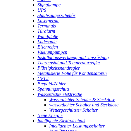
Signallampe
UPS
Staubsaugerzubehör
Lasergeräte
Terminals
Türalarm
Wandplatte
Ladesäule
Eisenreifen
Vakuumpumpen
Installationswerkzeug und -ausrüstung
Thermostat und Temperaturregler
Flüssigkeitsstandregler
Metallisierte Folie für Kondensatoren
GFCI
Prepaid-Zähler
Spannungsschutz
Wasserdichte elektrische
Wasserdichter Schalter & Steckdose
wasserdichter Schalter und Steckdose
Wettergeschützter Schalter
Neue Energie
Intelligente Elektrotechnik
Intelligenter Leistungsschalter