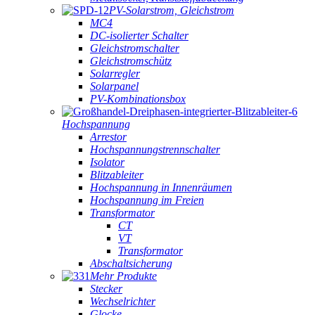
PV-Solarstrom, Gleichstrom
MC4
DC-isolierter Schalter
Gleichstromschalter
Gleichstromschütz
Solarregler
Solarpanel
PV-Kombinationsbox
Hochspannung
Arrestor
Hochspannungstrennschalter
Isolator
Blitzableiter
Hochspannung in Innenräumen
Hochspannung im Freien
Transformator
CT
VT
Transformator
Abschaltsicherung
Mehr Produkte
Stecker
Wechselrichter
Glocke