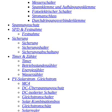
Messerschalter
Spannklemme und Aufhängungsklemme
Fotoelektrischer Schalter
Stromanschluss
Durchdringungsverbinderklemme
Spannungsschutz
SPD & Festnahme
Festnahme
Sicherung
Sicherung
Sicherungshalter
Sicherungsabschaltung
Timer & Zähler
Timer
Betriebsstundenzähler
Energiezähler
Wasserzähler
PV-Solarstrom, Gleichstrom
MC4
DC-Überspannungsschutz
DC-isolierter Schalter
Gleichstromschalter
Solar-Kombinationsbox
Gleichstromschütz
Solarregler