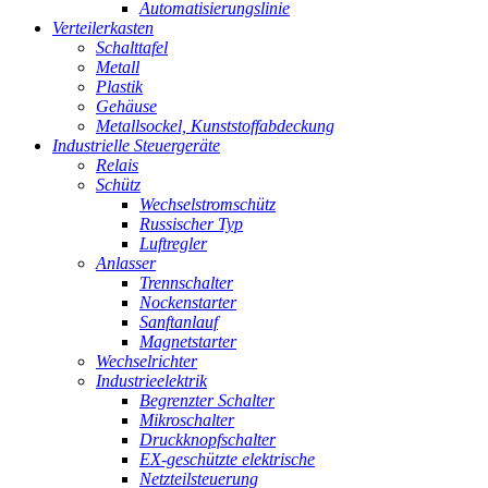
Automatisierungslinie
Verteilerkasten
Schalttafel
Metall
Plastik
Gehäuse
Metallsockel, Kunststoffabdeckung
Industrielle Steuergeräte
Relais
Schütz
Wechselstromschütz
Russischer Typ
Luftregler
Anlasser
Trennschalter
Nockenstarter
Sanftanlauf
Magnetstarter
Wechselrichter
Industrieelektrik
Begrenzter Schalter
Mikroschalter
Druckknopfschalter
EX-geschützte elektrische
Netzteilsteuerung