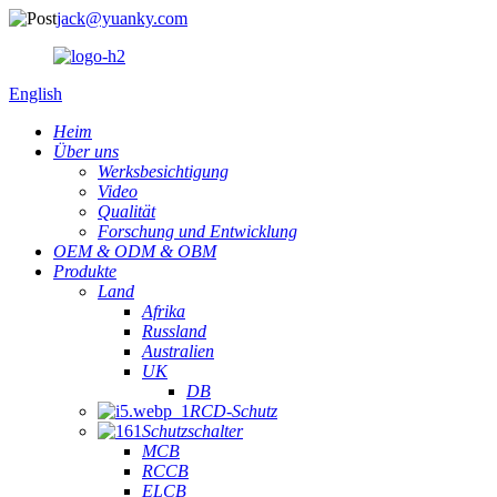
jack@yuanky.com
English
Heim
Über uns
Werksbesichtigung
Video
Qualität
Forschung und Entwicklung
OEM & ODM & OBM
Produkte
Land
Afrika
Russland
Australien
UK
DB
RCD-Schutz
Schutzschalter
MCB
RCCB
ELCB