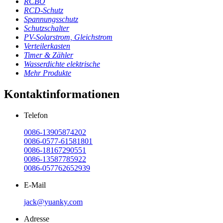
RCBO
RCD-Schutz
Spannungsschutz
Schutzschalter
PV-Solarstrom, Gleichstrom
Verteilerkasten
Timer & Zähler
Wasserdichte elektrische
Mehr Produkte
Kontaktinformationen
Telefon
0086-13905874202
0086-0577-61581801
0086-18167290551
0086-13587785922
0086-057762652939
E-Mail
jack@yuanky.com
Adresse