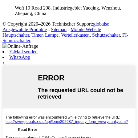
Weft 19 Road 298, Industriegebiet Yueqing, Wenzhou,
Zhejiang, China
© Copyright 2020–2026 Technischer Support:
globalso
Ausgewählte Produkte
-
Sitemap
-
Mobile Website
Hauptschalter
,
Timer
,
Lampe
,
Verteilerkasten
,
Schutzschalter
,
FI-
Schutzschalter
,
E-Mail senden
WhatsApp
x