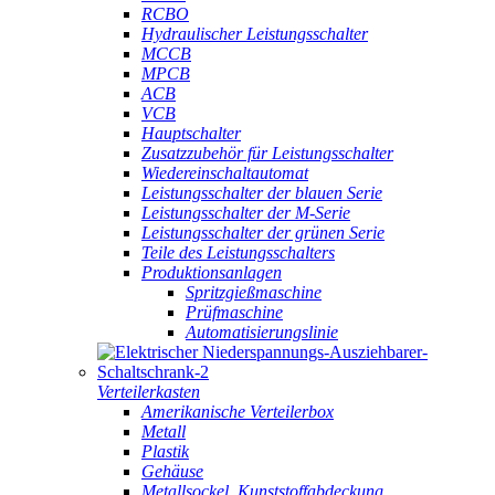
RCBO
Hydraulischer Leistungsschalter
MCCB
MPCB
ACB
VCB
Hauptschalter
Zusatzzubehör für Leistungsschalter
Wiedereinschaltautomat
Leistungsschalter der blauen Serie
Leistungsschalter der M-Serie
Leistungsschalter der grünen Serie
Teile des Leistungsschalters
Produktionsanlagen
Spritzgießmaschine
Prüfmaschine
Automatisierungslinie
Verteilerkasten
Amerikanische Verteilerbox
Metall
Plastik
Gehäuse
Metallsockel, Kunststoffabdeckung