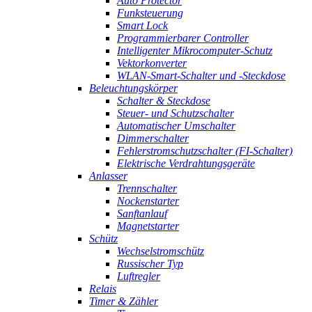
Auto Protector
Funksteuerung
Smart Lock
Programmierbarer Controller
Intelligenter Mikrocomputer-Schutz
Vektorkonverter
WLAN-Smart-Schalter und -Steckdose
Beleuchtungskörper
Schalter & Steckdose
Steuer- und Schutzschalter
Automatischer Umschalter
Dimmerschalter
Fehlerstromschutzschalter (FI-Schalter)
Elektrische Verdrahtungsgeräte
Anlasser
Trennschalter
Nockenstarter
Sanftanlauf
Magnetstarter
Schütz
Wechselstromschütz
Russischer Typ
Luftregler
Relais
Timer & Zähler