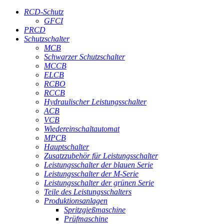
RCD-Schutz
GFCI
PRCD
Schutzschalter
MCB
Schwarzer Schutzschalter
MCCB
ELCB
RCBO
RCCB
Hydraulischer Leistungsschalter
ACB
VCB
Wiedereinschaltautomat
MPCB
Hauptschalter
Zusatzzubehör für Leistungsschalter
Leistungsschalter der blauen Serie
Leistungsschalter der M-Serie
Leistungsschalter der grünen Serie
Teile des Leistungsschalters
Produktionsanlagen
Spritzgießmaschine
Prüfmaschine