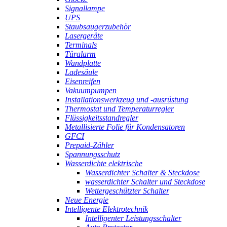
Signallampe
UPS
Staubsaugerzubehör
Lasergeräte
Terminals
Türalarm
Wandplatte
Ladesäule
Eisenreifen
Vakuumpumpen
Installationswerkzeug und -ausrüstung
Thermostat und Temperaturregler
Flüssigkeitsstandregler
Metallisierte Folie für Kondensatoren
GFCI
Prepaid-Zähler
Spannungsschutz
Wasserdichte elektrische
Wasserdichter Schalter & Steckdose
wasserdichter Schalter und Steckdose
Wettergeschützter Schalter
Neue Energie
Intelligente Elektrotechnik
Intelligenter Leistungsschalter