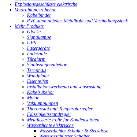
Explosionsgeschützte elektrische
Verdrahtungszubehör
Kabelbinder
PVC-ummanteltes Metallrohr und Verbindungsstück
Mehr Produkte
Glocke
Signallampe
UPS
Lasergeräte
Ladesäule
Türalarm
Staubsaugerzubehör
Terminals
Wandplatte
Eisenreifen
Installationswerkzeug und -ausrüstung
Kabelzubehör
Motor
Vakuumpumpen
Thermostat und Temperaturregler
Flüssigkeitsstandregler
Metallisierte Folie für Kondensatoren
Wasserdichte elektrische
Wasserdichter Schalter & Steckdose
Wettergeschützter Schalter