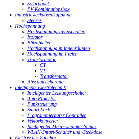
Solarpanel
PV-Kombinationsbox
Industriesteckdosenkupplung
Stecker
Hochspannung
Hochspannungstrennschalter
Isolator
Blitzableiter
Hochspannung in Innenräumen
Hochspannung im Freien
Transformator
CT
VT
Transformator
Abschaltsicherung
Intelligente Elektrotechnik
Intelligenter Leistungsschalter
Auto Protector
Funksteuerung
Smart Lock
Programmierbarer Controller
Vektorkonverter
Intelligenter Mikrocomputer-Schutz
WLAN-Smart-Schalter und -Steckdose
Elektrisches Zubehör