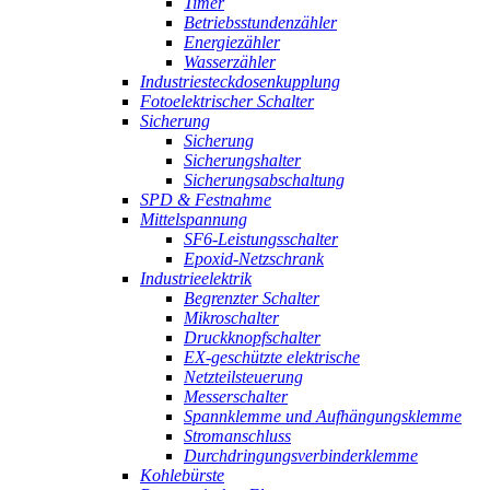
Timer
Betriebsstundenzähler
Energiezähler
Wasserzähler
Industriesteckdosenkupplung
Fotoelektrischer Schalter
Sicherung
Sicherung
Sicherungshalter
Sicherungsabschaltung
SPD & Festnahme
Mittelspannung
SF6-Leistungsschalter
Epoxid-Netzschrank
Industrieelektrik
Begrenzter Schalter
Mikroschalter
Druckknopfschalter
EX-geschützte elektrische
Netzteilsteuerung
Messerschalter
Spannklemme und Aufhängungsklemme
Stromanschluss
Durchdringungsverbinderklemme
Kohlebürste