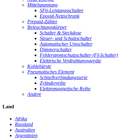
Mittelspannung
SF6-Leistungsschalter
Epoxid-Netzschrank
Prepaid-Zähler
Beleuchtungskörper
Schalter & Steckdose
Steuer- und Schutzschalter
Automatischer Umschalter
Dimmerschalter
Fehlerstromschutzschalter (FI-Schalter)
Elektrische Verdrahtungsgeräte
Kohlebürste
Pneumatisches Element
Schnellverbindungsserie
Zylinderreihe
Elektromagnetische Reihe
Andere
Land
Afrika
Russland
Australien
Argentinien