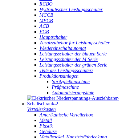
RCBO
Hydraulischer Leistungsschalter
MCCB
MPCB
ACB
VCB
Hauptschalter
Zusatzzubehör für Leistungsschalter
Wiedereinschaltautomat
Leistungsschalter der blauen Serie
Leistungsschalter der M-Serie
Leistungsschalter der grünen Serie
Teile des Leistungsschalters
Produktionsanlagen
Spritzgießmaschine
Prüfmaschine
Automatisierungslinie
Verteilerkasten
Amerikanische Verteilerbox
Metall
Plastik
Gehäuse
Metallsockel, Kunststoffabdeckung