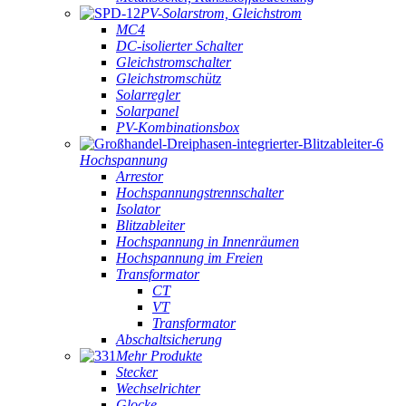
PV-Solarstrom, Gleichstrom
MC4
DC-isolierter Schalter
Gleichstromschalter
Gleichstromschütz
Solarregler
Solarpanel
PV-Kombinationsbox
Hochspannung
Arrestor
Hochspannungstrennschalter
Isolator
Blitzableiter
Hochspannung in Innenräumen
Hochspannung im Freien
Transformator
CT
VT
Transformator
Abschaltsicherung
Mehr Produkte
Stecker
Wechselrichter
Glocke