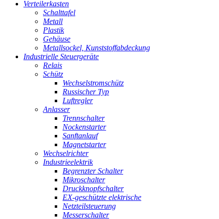
Verteilerkasten
Schalttafel
Metall
Plastik
Gehäuse
Metallsockel, Kunststoffabdeckung
Industrielle Steuergeräte
Relais
Schütz
Wechselstromschütz
Russischer Typ
Luftregler
Anlasser
Trennschalter
Nockenstarter
Sanftanlauf
Magnetstarter
Wechselrichter
Industrieelektrik
Begrenzter Schalter
Mikroschalter
Druckknopfschalter
EX-geschützte elektrische
Netzteilsteuerung
Messerschalter