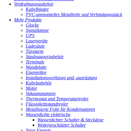
Verdrahtungszubehör
Kabelbinder
PVC-ummanteltes Metallrohr und Verbindungsstück
Mehr Produkte
Glocke
Signallampe
UPS
Lasergeräte
Ladesäule
Türalarm
Staubsaugerzubehör
Terminals
Wandplatte
Eisenreifen
Installationswerkzeug und -ausrüstung
Kabelzubehör
Motor
Vakuumpumpen
Thermostat und Temperaturregler
Flüssigkeitsstandregler
Metallisierte Folie für Kondensatoren
Wasserdichte elektrische
Wasserdichter Schalter & Steckdose
Wettergeschützter Schalter
Neue Energie