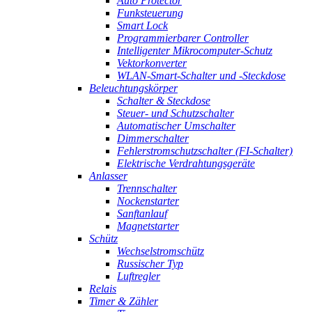
Auto Protector
Funksteuerung
Smart Lock
Programmierbarer Controller
Intelligenter Mikrocomputer-Schutz
Vektorkonverter
WLAN-Smart-Schalter und -Steckdose
Beleuchtungskörper
Schalter & Steckdose
Steuer- und Schutzschalter
Automatischer Umschalter
Dimmerschalter
Fehlerstromschutzschalter (FI-Schalter)
Elektrische Verdrahtungsgeräte
Anlasser
Trennschalter
Nockenstarter
Sanftanlauf
Magnetstarter
Schütz
Wechselstromschütz
Russischer Typ
Luftregler
Relais
Timer & Zähler