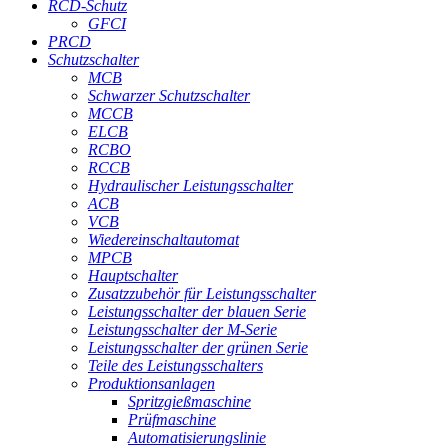
RCD-Schutz
GFCI
PRCD
Schutzschalter
MCB
Schwarzer Schutzschalter
MCCB
ELCB
RCBO
RCCB
Hydraulischer Leistungsschalter
ACB
VCB
Wiedereinschaltautomat
MPCB
Hauptschalter
Zusatzzubehör für Leistungsschalter
Leistungsschalter der blauen Serie
Leistungsschalter der M-Serie
Leistungsschalter der grünen Serie
Teile des Leistungsschalters
Produktionsanlagen
Spritzgießmaschine
Prüfmaschine
Automatisierungslinie