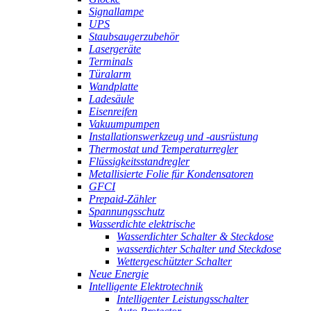
Signallampe
UPS
Staubsaugerzubehör
Lasergeräte
Terminals
Türalarm
Wandplatte
Ladesäule
Eisenreifen
Vakuumpumpen
Installationswerkzeug und -ausrüstung
Thermostat und Temperaturregler
Flüssigkeitsstandregler
Metallisierte Folie für Kondensatoren
GFCI
Prepaid-Zähler
Spannungsschutz
Wasserdichte elektrische
Wasserdichter Schalter & Steckdose
wasserdichter Schalter und Steckdose
Wettergeschützter Schalter
Neue Energie
Intelligente Elektrotechnik
Intelligenter Leistungsschalter