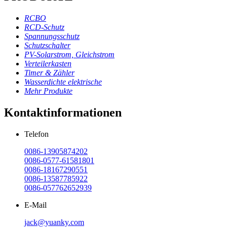
RCBO
RCD-Schutz
Spannungsschutz
Schutzschalter
PV-Solarstrom, Gleichstrom
Verteilerkasten
Timer & Zähler
Wasserdichte elektrische
Mehr Produkte
Kontaktinformationen
Telefon
0086-13905874202
0086-0577-61581801
0086-18167290551
0086-13587785922
0086-057762652939
E-Mail
jack@yuanky.com