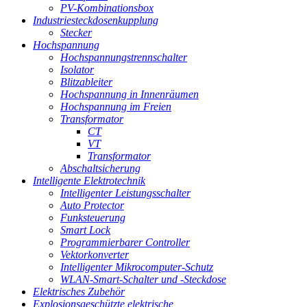
PV-Kombinationsbox
Industriesteckdosenkupplung
Stecker
Hochspannung
Hochspannungstrennschalter
Isolator
Blitzableiter
Hochspannung in Innenräumen
Hochspannung im Freien
Transformator
CT
VT
Transformator
Abschaltsicherung
Intelligente Elektrotechnik
Intelligenter Leistungsschalter
Auto Protector
Funksteuerung
Smart Lock
Programmierbarer Controller
Vektorkonverter
Intelligenter Mikrocomputer-Schutz
WLAN-Smart-Schalter und -Steckdose
Elektrisches Zubehör
Explosionsgeschützte elektrische