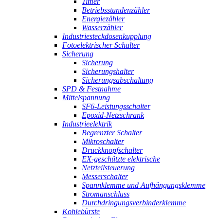
Timer
Betriebsstundenzähler
Energiezähler
Wasserzähler
Industriesteckdosenkupplung
Fotoelektrischer Schalter
Sicherung
Sicherung
Sicherungshalter
Sicherungsabschaltung
SPD & Festnahme
Mittelspannung
SF6-Leistungsschalter
Epoxid-Netzschrank
Industrieelektrik
Begrenzter Schalter
Mikroschalter
Druckknopfschalter
EX-geschützte elektrische
Netzteilsteuerung
Messerschalter
Spannklemme und Aufhängungsklemme
Stromanschluss
Durchdringungsverbinderklemme
Kohlebürste