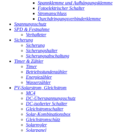
Spannklemme und Aufhängungsklemme
Fotoelektrischer Schalter
Stromanschluss
Durchdringungsverbinderklemme
Spannungsschutz
SPD & Festnahme
Verhafteter
Sicherung
Sicherung
Sicherungshalter
Sicherungsabschaltung
Timer & Zähler
Timer
Betriebsstundenzähler
Energiezähler
Wasserzähler
PV-Solarstrom, Gleichstrom
MC4
DC-Überspannungsschutz
DC-isolierter Schalter
Gleichstromschalter
Solar-Kombinationsbox
Gleichstromschütz
Solarregler
Solarpanel