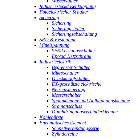
Wasserzähler
Industriesteckdosenkupplung
Fotoelektrischer Schalter
Sicherung
Sicherung
Sicherungshalter
Sicherungsabschaltung
SPD & Festnahme
Mittelspannung
SF6-Leistungsschalter
Epoxid-Netzschrank
Industrieelektrik
Begrenzter Schalter
Mikroschalter
Druckknopfschalter
EX-geschützte elektrische
Netzteilsteuerung
Messerschalter
Spannklemme und Aufhängungsklemme
Stromanschluss
Durchdringungsverbinderklemme
Kohlebürste
Pneumatisches Element
Schnellverbindungsserie
Zylinderreihe