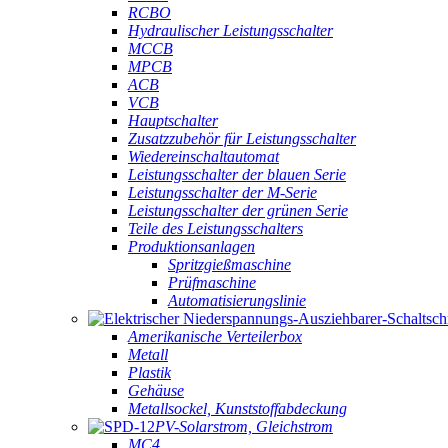
RCBO
Hydraulischer Leistungsschalter
MCCB
MPCB
ACB
VCB
Hauptschalter
Zusatzzubehör für Leistungsschalter
Wiedereinschaltautomat
Leistungsschalter der blauen Serie
Leistungsschalter der M-Serie
Leistungsschalter der grünen Serie
Teile des Leistungsschalters
Produktionsanlagen
Spritzgießmaschine
Prüfmaschine
Automatisierungslinie
Amerikanische Verteilerbox
Metall
Plastik
Gehäuse
Metallsockel, Kunststoffabdeckung
PV-Solarstrom, Gleichstrom
MC4