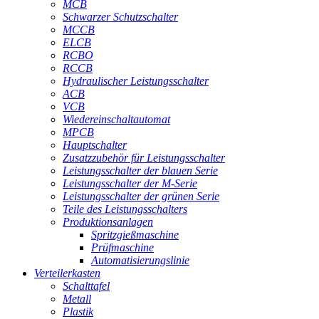
MCB
Schwarzer Schutzschalter
MCCB
ELCB
RCBO
RCCB
Hydraulischer Leistungsschalter
ACB
VCB
Wiedereinschaltautomat
MPCB
Hauptschalter
Zusatzzubehör für Leistungsschalter
Leistungsschalter der blauen Serie
Leistungsschalter der M-Serie
Leistungsschalter der grünen Serie
Teile des Leistungsschalters
Produktionsanlagen
Spritzgießmaschine
Prüfmaschine
Automatisierungslinie
Verteilerkasten
Schalttafel
Metall
Plastik