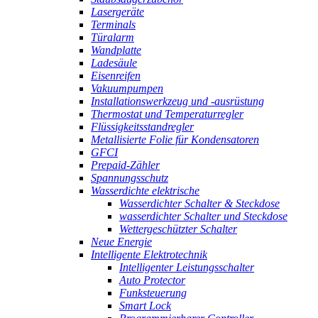
Lasergeräte
Terminals
Türalarm
Wandplatte
Ladesäule
Eisenreifen
Vakuumpumpen
Installationswerkzeug und -ausrüstung
Thermostat und Temperaturregler
Flüssigkeitsstandregler
Metallisierte Folie für Kondensatoren
GFCI
Prepaid-Zähler
Spannungsschutz
Wasserdichte elektrische
Wasserdichter Schalter & Steckdose
wasserdichter Schalter und Steckdose
Wettergeschützter Schalter
Neue Energie
Intelligente Elektrotechnik
Intelligenter Leistungsschalter
Auto Protector
Funksteuerung
Smart Lock