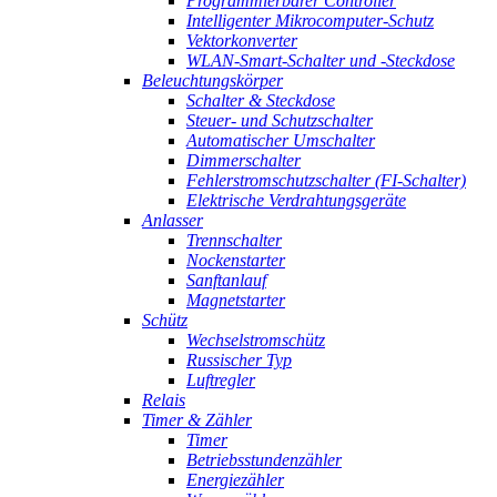
Programmierbarer Controller
Intelligenter Mikrocomputer-Schutz
Vektorkonverter
WLAN-Smart-Schalter und -Steckdose
Beleuchtungskörper
Schalter & Steckdose
Steuer- und Schutzschalter
Automatischer Umschalter
Dimmerschalter
Fehlerstromschutzschalter (FI-Schalter)
Elektrische Verdrahtungsgeräte
Anlasser
Trennschalter
Nockenstarter
Sanftanlauf
Magnetstarter
Schütz
Wechselstromschütz
Russischer Typ
Luftregler
Relais
Timer & Zähler
Timer
Betriebsstundenzähler
Energiezähler