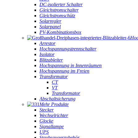
DC-isolierter Schalter
Gleichstromschalter
Gleichstromschütz
Solarregler
Solarpanel
PV-Kombinationsbox
Hoc
Arrestor
Hochspannungstrennschalter
Isolator
Blitzableiter
Hochspannung in Innenräumen
Hochspannung im Freien
Transformator
CT
VT
Transformator
Abschaltsicherung
Mehr Produkte
Stecker
Wechselrichter
Glocke
Signallampe
UPS
Staubsaugerzubehör