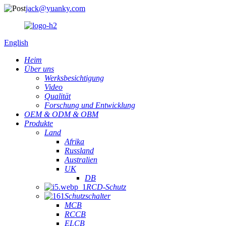
jack@yuanky.com
English
Heim
Über uns
Werksbesichtigung
Video
Qualität
Forschung und Entwicklung
OEM & ODM & OBM
Produkte
Land
Afrika
Russland
Australien
UK
DB
RCD-Schutz
Schutzschalter
MCB
RCCB
ELCB