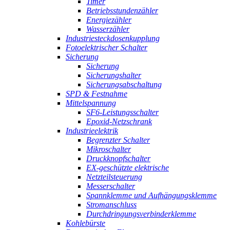
Timer
Betriebsstundenzähler
Energiezähler
Wasserzähler
Industriesteckdosenkupplung
Fotoelektrischer Schalter
Sicherung
Sicherung
Sicherungshalter
Sicherungsabschaltung
SPD & Festnahme
Mittelspannung
SF6-Leistungsschalter
Epoxid-Netzschrank
Industrieelektrik
Begrenzter Schalter
Mikroschalter
Druckknopfschalter
EX-geschützte elektrische
Netzteilsteuerung
Messerschalter
Spannklemme und Aufhängungsklemme
Stromanschluss
Durchdringungsverbinderklemme
Kohlebürste