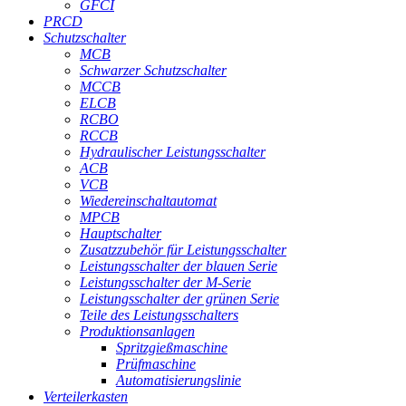
GFCI
PRCD
Schutzschalter
MCB
Schwarzer Schutzschalter
MCCB
ELCB
RCBO
RCCB
Hydraulischer Leistungsschalter
ACB
VCB
Wiedereinschaltautomat
MPCB
Hauptschalter
Zusatzzubehör für Leistungsschalter
Leistungsschalter der blauen Serie
Leistungsschalter der M-Serie
Leistungsschalter der grünen Serie
Teile des Leistungsschalters
Produktionsanlagen
Spritzgießmaschine
Prüfmaschine
Automatisierungslinie
Verteilerkasten