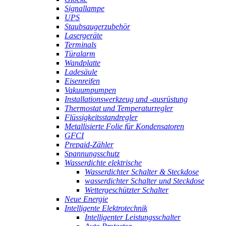
Signallampe
UPS
Staubsaugerzubehör
Lasergeräte
Terminals
Türalarm
Wandplatte
Ladesäule
Eisenreifen
Vakuumpumpen
Installationswerkzeug und -ausrüstung
Thermostat und Temperaturregler
Flüssigkeitsstandregler
Metallisierte Folie für Kondensatoren
GFCI
Prepaid-Zähler
Spannungsschutz
Wasserdichte elektrische
Wasserdichter Schalter & Steckdose
wasserdichter Schalter und Steckdose
Wettergeschützter Schalter
Neue Energie
Intelligente Elektrotechnik
Intelligenter Leistungsschalter