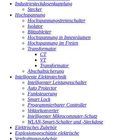
Industriesteckdosenkupplung
Stecker
Hochspannung
Hochspannungstrennschalter
Isolator
Blitzableiter
Hochspannung in Innenräumen
Hochspannung im Freien
Transformator
CT
VT
Transformator
Abschaltsicherung
Intelligente Elektrotechnik
Intelligenter Leistungsschalter
Auto Protector
Funksteuerung
Smart Lock
Programmierbarer Controller
Vektorkonverter
Intelligenter Mikrocomputer-Schutz
WLAN-Smart-Schalter und -Steckdose
Elektrisches Zubehör
Explosionsgeschützte elektrische
Verdrahtungszubehör