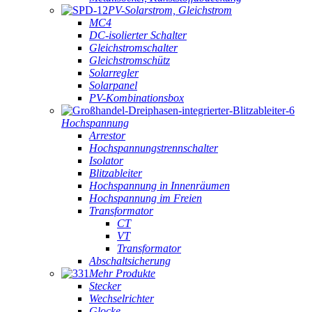
PV-Solarstrom, Gleichstrom
MC4
DC-isolierter Schalter
Gleichstromschalter
Gleichstromschütz
Solarregler
Solarpanel
PV-Kombinationsbox
Hochspannung
Arrestor
Hochspannungstrennschalter
Isolator
Blitzableiter
Hochspannung in Innenräumen
Hochspannung im Freien
Transformator
CT
VT
Transformator
Abschaltsicherung
Mehr Produkte
Stecker
Wechselrichter
Glocke