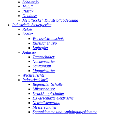
Schalttafel
Metall
Plastik
Gehäuse
Metallsockel, Kunststoffabdeckung
Industrielle Steuergeräte
Relais
Schütz
Wechselstromschütz
Russischer Typ
Luftregler
Anlasser
Trennschalter
Nockenstarter
Sanftanlauf
Magnetstarter
Wechselrichter
Industrieelektrik
Begrenzter Schalter
Mikroschalter
Druckknopfschalter
EX-geschützte elektrische
Netzteilsteuerung
Messerschalter
Spannklemme und Aufhängungsklemme