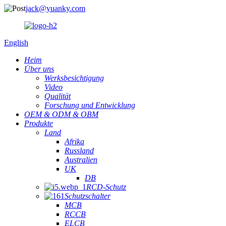
jack@yuanky.com
English
Heim
Über uns
Werksbesichtigung
Video
Qualität
Forschung und Entwicklung
OEM & ODM & OBM
Produkte
Land
Afrika
Russland
Australien
UK
DB
RCD-Schutz
Schutzschalter
MCB
RCCB
ELCB