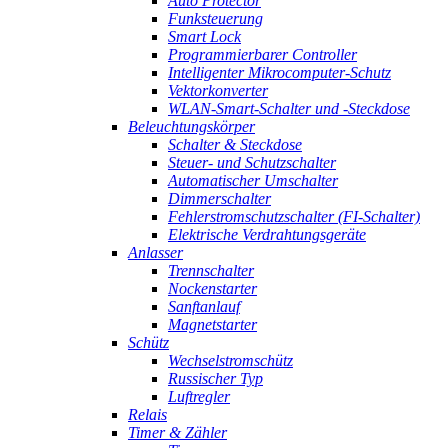
Auto Protector
Funksteuerung
Smart Lock
Programmierbarer Controller
Intelligenter Mikrocomputer-Schutz
Vektorkonverter
WLAN-Smart-Schalter und -Steckdose
Beleuchtungskörper
Schalter & Steckdose
Steuer- und Schutzschalter
Automatischer Umschalter
Dimmerschalter
Fehlerstromschutzschalter (FI-Schalter)
Elektrische Verdrahtungsgeräte
Anlasser
Trennschalter
Nockenstarter
Sanftanlauf
Magnetstarter
Schütz
Wechselstromschütz
Russischer Typ
Luftregler
Relais
Timer & Zähler