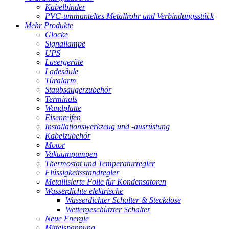
Kabelbinder
PVC-ummanteltes Metallrohr und Verbindungsstück
Mehr Produkte
Glocke
Signallampe
UPS
Lasergeräte
Ladesäule
Türalarm
Staubsaugerzubehör
Terminals
Wandplatte
Eisenreifen
Installationswerkzeug und -ausrüstung
Kabelzubehör
Motor
Vakuumpumpen
Thermostat und Temperaturregler
Flüssigkeitsstandregler
Metallisierte Folie für Kondensatoren
Wasserdichte elektrische
Wasserdichter Schalter & Steckdose
Wettergeschützter Schalter
Neue Energie
Mittelspannung