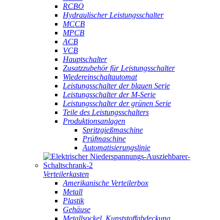
RCBO
Hydraulischer Leistungsschalter
MCCB
MPCB
ACB
VCB
Hauptschalter
Zusatzzubehör für Leistungsschalter
Wiedereinschaltautomat
Leistungsschalter der blauen Serie
Leistungsschalter der M-Serie
Leistungsschalter der grünen Serie
Teile des Leistungsschalters
Produktionsanlagen
Spritzgießmaschine
Prüfmaschine
Automatisierungslinie
Verteilerkasten
Amerikanische Verteilerbox
Metall
Plastik
Gehäuse
Metallsockel, Kunststoffabdeckung