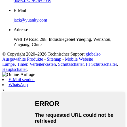
0086-057762652939
E-Mail
jack@yuanky.com
Adresse
Weft 19 Road 298, Industriegebiet Yueqing, Wenzhou,
Zhejiang, China
© Copyright 2020–2026 Technischer Support:
globalso
Ausgewählte Produkte
-
Sitemap
-
Mobile Website
Lampe
,
Timer
,
Verteilerkasten
,
Schutzschalter
,
FI-Schutzschalter
,
Hauptschalter
,
E-Mail senden
WhatsApp
x