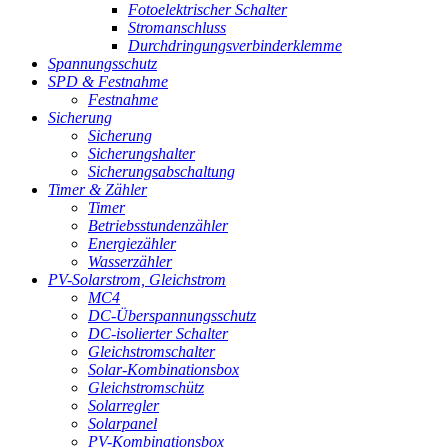
Fotoelektrischer Schalter
Stromanschluss
Durchdringungsverbinderklemme
Spannungsschutz
SPD & Festnahme
Festnahme
Sicherung
Sicherung
Sicherungshalter
Sicherungsabschaltung
Timer & Zähler
Timer
Betriebsstundenzähler
Energiezähler
Wasserzähler
PV-Solarstrom, Gleichstrom
MC4
DC-Überspannungsschutz
DC-isolierter Schalter
Gleichstromschalter
Solar-Kombinationsbox
Gleichstromschütz
Solarregler
Solarpanel
PV-Kombinationsbox