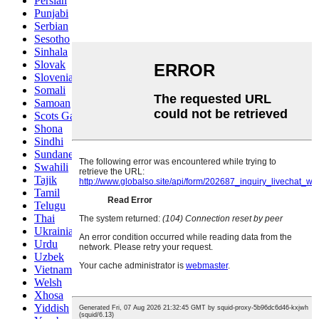
Persian
Punjabi
Serbian
Sesotho
Sinhala
Slovak
Slovenian
Somali
Samoan
Scots Gaelic
Shona
Sindhi
Sundanese
Swahili
Tajik
Tamil
Telugu
Thai
Ukrainian
Urdu
Uzbek
Vietnamese
Welsh
Xhosa
Yiddish