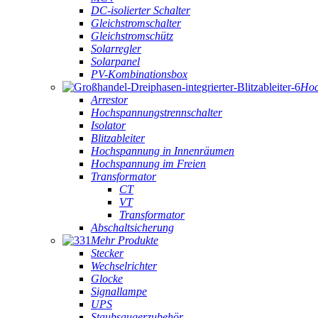
DC-isolierter Schalter
Gleichstromschalter
Gleichstromschütz
Solarregler
Solarpanel
PV-Kombinationsbox
Hoc
Arrestor
Hochspannungstrennschalter
Isolator
Blitzableiter
Hochspannung in Innenräumen
Hochspannung im Freien
Transformator
CT
VT
Transformator
Abschaltsicherung
Mehr Produkte
Stecker
Wechselrichter
Glocke
Signallampe
UPS
Staubsaugerzubehör