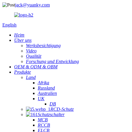
jack@yuanky.com
English
Heim
Über uns
Werksbesichtigung
Video
Qualität
Forschung und Entwicklung
OEM & ODM & OBM
Produkte
Land
Afrika
Russland
Australien
UK
DB
RCD-Schutz
Schutzschalter
MCB
RCCB
ELCB