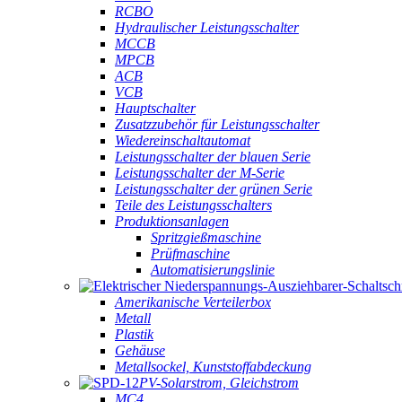
RCBO
Hydraulischer Leistungsschalter
MCCB
MPCB
ACB
VCB
Hauptschalter
Zusatzzubehör für Leistungsschalter
Wiedereinschaltautomat
Leistungsschalter der blauen Serie
Leistungsschalter der M-Serie
Leistungsschalter der grünen Serie
Teile des Leistungsschalters
Produktionsanlagen
Spritzgießmaschine
Prüfmaschine
Automatisierungslinie
Amerikanische Verteilerbox
Metall
Plastik
Gehäuse
Metallsockel, Kunststoffabdeckung
PV-Solarstrom, Gleichstrom
MC4