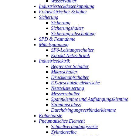
Wasserzähler
Industriesteckdosenkupplung
Fotoelektrischer Schalter
Sicherung
Sicherung
Sicherungshalter
Sicherungsabschaltung
SPD & Festnahme
Mittelspannung
SF6-Leistungsschalter
Epoxid-Netzschrank
Industrieelektrik
Begrenzter Schalter
Mikroschalter
Druckknopfschalter
EX-geschützte elektrische
Netzteilsteuerung
Messerschalter
Spannklemme und Aufhängungsklemme
Stromanschluss
Durchdringungsverbinderklemme
Kohlebürste
Pneumatisches Element
Schnellverbindungsserie
Zylinderreihe