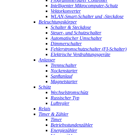
Programmierbarer Controller
Intelligenter Mikrocomputer-Schutz
Vektorkonverter
WLAN-Smart-Schalter und -Steckdose
Beleuchtungskörper
Schalter & Steckdose
Steuer- und Schutzschalter
Automatischer Umschalter
Dimmerschalter
Fehlerstromschutzschalter (FI-Schalter)
Elektrische Verdrahtungsgeräte
Anlasser
Trennschalter
Nockenstarter
Sanftanlauf
Magnetstarter
Schütz
Wechselstromschütz
Russischer Typ
Luftregler
Relais
Timer & Zähler
Timer
Betriebsstundenzähler
Energiezähler