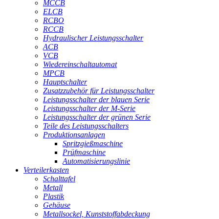
MCCB
ELCB
RCBO
RCCB
Hydraulischer Leistungsschalter
ACB
VCB
Wiedereinschaltautomat
MPCB
Hauptschalter
Zusatzzubehör für Leistungsschalter
Leistungsschalter der blauen Serie
Leistungsschalter der M-Serie
Leistungsschalter der grünen Serie
Teile des Leistungsschalters
Produktionsanlagen
Spritzgießmaschine
Prüfmaschine
Automatisierungslinie
Verteilerkasten
Schalttafel
Metall
Plastik
Gehäuse
Metallsockel, Kunststoffabdeckung