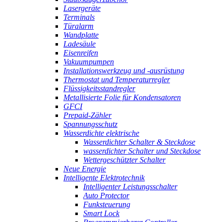
Lasergeräte
Terminals
Türalarm
Wandplatte
Ladesäule
Eisenreifen
Vakuumpumpen
Installationswerkzeug und -ausrüstung
Thermostat und Temperaturregler
Flüssigkeitsstandregler
Metallisierte Folie für Kondensatoren
GFCI
Prepaid-Zähler
Spannungsschutz
Wasserdichte elektrische
Wasserdichter Schalter & Steckdose
wasserdichter Schalter und Steckdose
Wettergeschützter Schalter
Neue Energie
Intelligente Elektrotechnik
Intelligenter Leistungsschalter
Auto Protector
Funksteuerung
Smart Lock