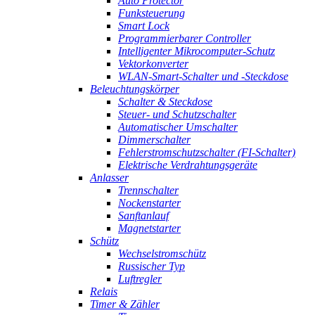
Auto Protector
Funksteuerung
Smart Lock
Programmierbarer Controller
Intelligenter Mikrocomputer-Schutz
Vektorkonverter
WLAN-Smart-Schalter und -Steckdose
Beleuchtungskörper
Schalter & Steckdose
Steuer- und Schutzschalter
Automatischer Umschalter
Dimmerschalter
Fehlerstromschutzschalter (FI-Schalter)
Elektrische Verdrahtungsgeräte
Anlasser
Trennschalter
Nockenstarter
Sanftanlauf
Magnetstarter
Schütz
Wechselstromschütz
Russischer Typ
Luftregler
Relais
Timer & Zähler