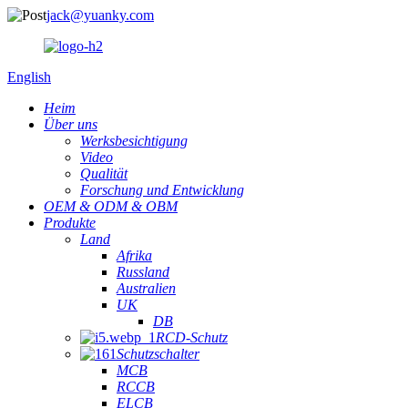
jack@yuanky.com
English
Heim
Über uns
Werksbesichtigung
Video
Qualität
Forschung und Entwicklung
OEM & ODM & OBM
Produkte
Land
Afrika
Russland
Australien
UK
DB
RCD-Schutz
Schutzschalter
MCB
RCCB
ELCB