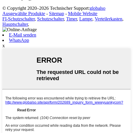
© Copyright 2020–2026 Technischer Support:
globalso
Ausgewählte Produkte
-
Sitemap
-
Mobile Website
FI-Schutzschalter
,
Schutzschalter
,
Timer
,
Lampe
,
Verteilerkasten
,
Hauptschalter
,
E-Mail senden
WhatsApp
x