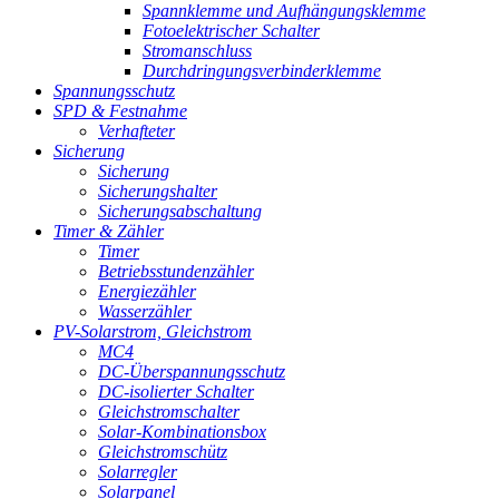
Spannklemme und Aufhängungsklemme
Fotoelektrischer Schalter
Stromanschluss
Durchdringungsverbinderklemme
Spannungsschutz
SPD & Festnahme
Verhafteter
Sicherung
Sicherung
Sicherungshalter
Sicherungsabschaltung
Timer & Zähler
Timer
Betriebsstundenzähler
Energiezähler
Wasserzähler
PV-Solarstrom, Gleichstrom
MC4
DC-Überspannungsschutz
DC-isolierter Schalter
Gleichstromschalter
Solar-Kombinationsbox
Gleichstromschütz
Solarregler
Solarpanel