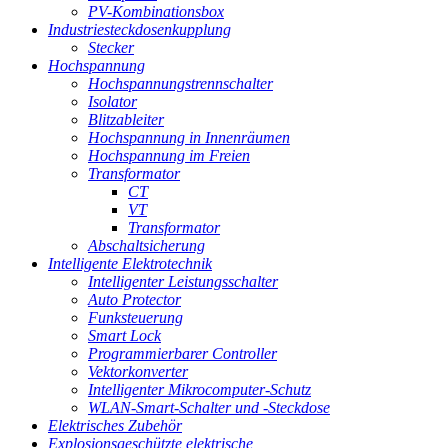
PV-Kombinationsbox
Industriesteckdosenkupplung
Stecker
Hochspannung
Hochspannungstrennschalter
Isolator
Blitzableiter
Hochspannung in Innenräumen
Hochspannung im Freien
Transformator
CT
VT
Transformator
Abschaltsicherung
Intelligente Elektrotechnik
Intelligenter Leistungsschalter
Auto Protector
Funksteuerung
Smart Lock
Programmierbarer Controller
Vektorkonverter
Intelligenter Mikrocomputer-Schutz
WLAN-Smart-Schalter und -Steckdose
Elektrisches Zubehör
Explosionsgeschützte elektrische