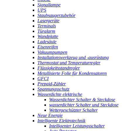
Signallampe
UPS
Staubsaugerzubehör
Lasergeräte
Terminals
Türalarm
Wandplatte
Ladesäule
Eisenreifen
Vakuumpumpen
Installationswerkzeug und -ausrüstung
Thermostat und Temperaturregler
Flüssigkeitsstandregler
Metallisierte Folie für Kondensatoren
GFCI
Prepaid-Zähler
Spannungsschutz
Wasserdichte elektrische
Wasserdichter Schalter & Steckdose
wasserdichter Schalter und Steckdose
Wettergeschützter Schalter
Neue Energie
Intelligente Elektrotechnik
Intelligenter Leistungsschalter