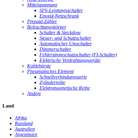
Mittelspannung
SF6-Leistungsschalter
Epoxid-Netzschrank
Prepaid-Zähler
Beleuchtungskörper
Schalter & Steckdose
Steuer- und Schutzschalter
Automatischer Umschalter
Dimmerschalter
Fehlerstromschutzschalter (FI-Schalter)
Elektrische Verdrahtungsgeräte
Kohlebürste
Pneumatisches Element
Schnellverbindungsserie
Zylinderreihe
Elektromagnetische Reihe
Andere
Land
Afrika
Russland
Australien
Argentinien