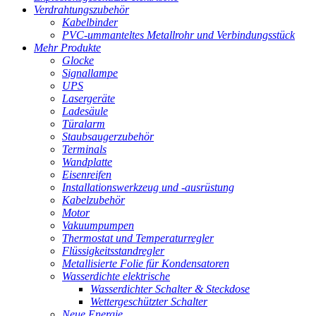
Verdrahtungszubehör
Kabelbinder
PVC-ummanteltes Metallrohr und Verbindungsstück
Mehr Produkte
Glocke
Signallampe
UPS
Lasergeräte
Ladesäule
Türalarm
Staubsaugerzubehör
Terminals
Wandplatte
Eisenreifen
Installationswerkzeug und -ausrüstung
Kabelzubehör
Motor
Vakuumpumpen
Thermostat und Temperaturregler
Flüssigkeitsstandregler
Metallisierte Folie für Kondensatoren
Wasserdichte elektrische
Wasserdichter Schalter & Steckdose
Wettergeschützter Schalter
Neue Energie