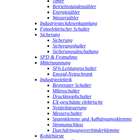
Timer
Betriebsstundenzähler
Energiezähler
Wasserzähler
Industriesteckdosenkupplung
Fotoelektrischer Schalter
Sicherung
Sicherung
Sicherungshalter
Sicherungsabschaltung
SPD & Festnahme
Mittelspannung
SF6-Leistungsschalter
Epoxid-Netzschrank
Industrieelektrik
Begrenzter Schalter
Mikroschalter
Druckknopfschalter
EX-geschützte elektrische
Netzteilsteuerung
Messerschalter
Spannklemme und Aufhängungsklemme
Stromanschluss
Durchdringungsverbinderklemme
Kohlebürste