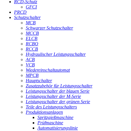
RCD-Schutz
GFCI
PRCD
Schutzschalter
MCB
Schwarzer Schutzschalter
MCCB
ELCB
RCBO
RCCB
Hydraulischer Leistungsschalter
ACB
VCB
Wiedereinschaltautomat
MPCB
Hauptschalter
Zusatzzubehör für Leistungsschalter
Leistungsschalter der blauen Serie
Leistungsschalter der M-Serie
Leistungsschalter der grünen Serie
Teile des Leistungsschalters
Produktionsanlagen
Spritzgießmaschine
Prüfmaschine
Automatisierungslinie