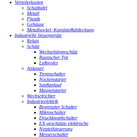
Verteilerkasten
Schalttafel
Metall
Plastik
Gehäuse
Metallsockel, Kunststoffabdeckung
Industrielle Steuergeräte
Relais
Schütz
Wechselstromschütz
Russischer Typ
Luftregler
Anlasser
Trennschalter
Nockenstarter
Sanftanlauf
Magnetstarter
Wechselrichter
Industrieelektrik
Begrenzter Schalter
Mikroschalter
Druckknopfschalter
EX-geschützte elektrische
Netzteilsteuerung
Messerschalter