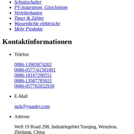
Schutzschalter
PV-Solarstrom, Gleichstrom
Verteilerkasten
Timer & Zähler
Wasserdichte elektrische
Mehr Produkte
Kontaktinformationen
Telefon
0086-13905874202
0086-0577-61581801
0086-18167290551
0086-13587785922
0086-057762652939
E-Mail
jack@yuanky.com
Adresse
Weft 19 Road 298, Industriegebiet Yueqing, Wenzhou,
Zhejiang, China