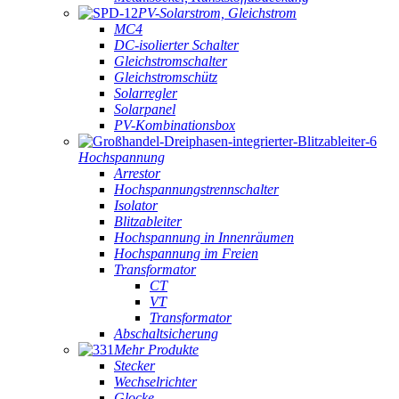
PV-Solarstrom, Gleichstrom
MC4
DC-isolierter Schalter
Gleichstromschalter
Gleichstromschütz
Solarregler
Solarpanel
PV-Kombinationsbox
Hochspannung
Arrestor
Hochspannungstrennschalter
Isolator
Blitzableiter
Hochspannung in Innenräumen
Hochspannung im Freien
Transformator
CT
VT
Transformator
Abschaltsicherung
Mehr Produkte
Stecker
Wechselrichter
Glocke