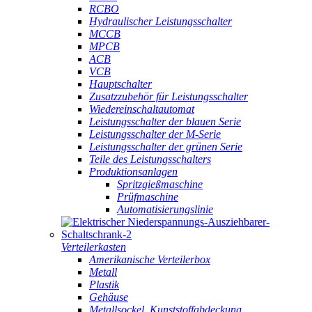
RCBO
Hydraulischer Leistungsschalter
MCCB
MPCB
ACB
VCB
Hauptschalter
Zusatzzubehör für Leistungsschalter
Wiedereinschaltautomat
Leistungsschalter der blauen Serie
Leistungsschalter der M-Serie
Leistungsschalter der grünen Serie
Teile des Leistungsschalters
Produktionsanlagen
Spritzgießmaschine
Prüfmaschine
Automatisierungslinie
Verteilerkasten
Amerikanische Verteilerbox
Metall
Plastik
Gehäuse
Metallsockel, Kunststoffabdeckung