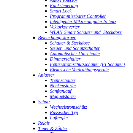
Auto Protector
Funksteuerung
Smart Lock
Programmierbarer Controller
Intelligenter Mikrocomputer-Schutz
Vektorkonverter
WLAN-Smart-Schalter und -Steckdose
Beleuchtungskörper
Schalter & Steckdose
Steuer- und Schutzschalter
Automatischer Umschalter
Dimmerschalter
Fehlerstromschutzschalter (FI-Schalter)
Elektrische Verdrahtungsgeräte
Anlasser
Trennschalter
Nockenstarter
Sanftanlauf
Magnetstarter
Schütz
Wechselstromschütz
Russischer Typ
Luftregler
Relais
Timer & Zähler