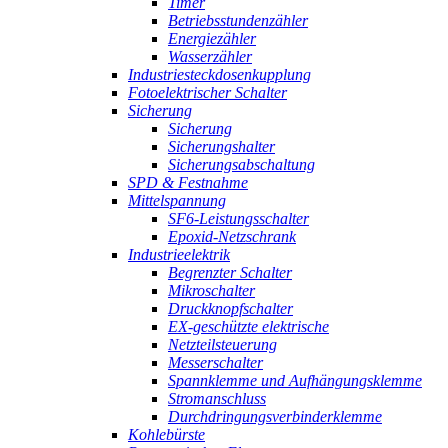
Timer
Betriebsstundenzähler
Energiezähler
Wasserzähler
Industriesteckdosenkupplung
Fotoelektrischer Schalter
Sicherung
Sicherung
Sicherungshalter
Sicherungsabschaltung
SPD & Festnahme
Mittelspannung
SF6-Leistungsschalter
Epoxid-Netzschrank
Industrieelektrik
Begrenzter Schalter
Mikroschalter
Druckknopfschalter
EX-geschützte elektrische
Netzteilsteuerung
Messerschalter
Spannklemme und Aufhängungsklemme
Stromanschluss
Durchdringungsverbinderklemme
Kohlebürste