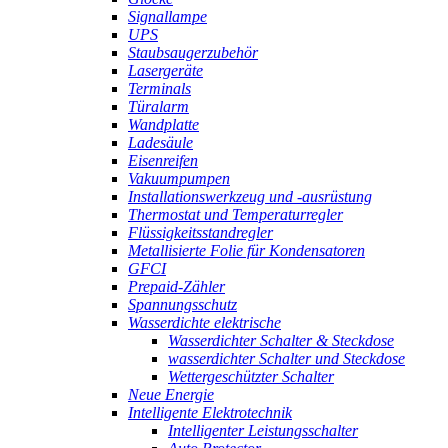
Signallampe
UPS
Staubsaugerzubehör
Lasergeräte
Terminals
Türalarm
Wandplatte
Ladesäule
Eisenreifen
Vakuumpumpen
Installationswerkzeug und -ausrüstung
Thermostat und Temperaturregler
Flüssigkeitsstandregler
Metallisierte Folie für Kondensatoren
GFCI
Prepaid-Zähler
Spannungsschutz
Wasserdichte elektrische
Wasserdichter Schalter & Steckdose
wasserdichter Schalter und Steckdose
Wettergeschützter Schalter
Neue Energie
Intelligente Elektrotechnik
Intelligenter Leistungsschalter