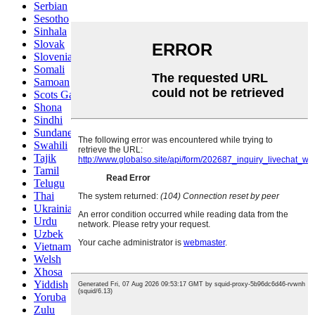
Serbian
Sesotho
Sinhala
Slovak
Slovenian
Somali
Samoan
Scots Gaelic
Shona
Sindhi
Sundanese
Swahili
Tajik
Tamil
Telugu
Thai
Ukrainian
Urdu
Uzbek
Vietnamese
Welsh
Xhosa
Yiddish
Yoruba
Zulu