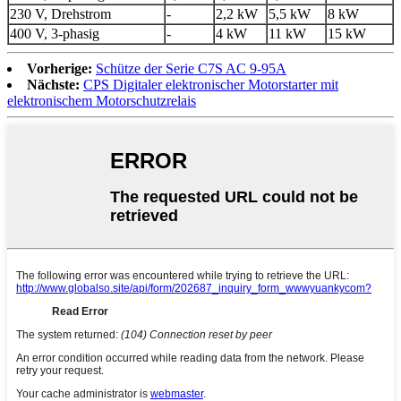
230 V, Drehstrom
-
2,2 kW
5,5 kW
8 kW
400 V, 3-phasig
-
4 kW
11 kW
15 kW
Vorherige:
Schütze der Serie C7S AC 9-95A
Nächste:
CPS Digitaler elektronischer Motorstarter mit
elektronischem Motorschutzrelais