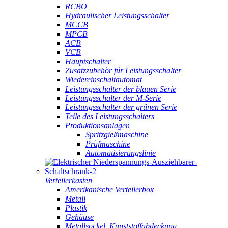
RCBO
Hydraulischer Leistungsschalter
MCCB
MPCB
ACB
VCB
Hauptschalter
Zusatzzubehör für Leistungsschalter
Wiedereinschaltautomat
Leistungsschalter der blauen Serie
Leistungsschalter der M-Serie
Leistungsschalter der grünen Serie
Teile des Leistungsschalters
Produktionsanlagen
Spritzgießmaschine
Prüfmaschine
Automatisierungslinie
Verteilerkasten
Amerikanische Verteilerbox
Metall
Plastik
Gehäuse
Metallsockel, Kunststoffabdeckung