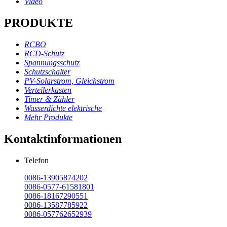
Video
PRODUKTE
RCBO
RCD-Schutz
Spannungsschutz
Schutzschalter
PV-Solarstrom, Gleichstrom
Verteilerkasten
Timer & Zähler
Wasserdichte elektrische
Mehr Produkte
Kontaktinformationen
Telefon
0086-13905874202
0086-0577-61581801
0086-18167290551
0086-13587785922
0086-057762652939