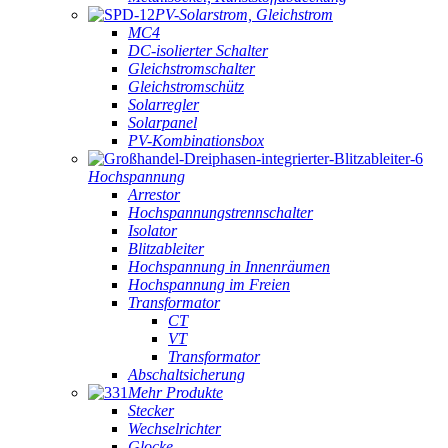
PV-Solarstrom, Gleichstrom
MC4
DC-isolierter Schalter
Gleichstromschalter
Gleichstromschütz
Solarregler
Solarpanel
PV-Kombinationsbox
Hochspannung
Arrestor
Hochspannungstrennschalter
Isolator
Blitzableiter
Hochspannung in Innenräumen
Hochspannung im Freien
Transformator
CT
VT
Transformator
Abschaltsicherung
Mehr Produkte
Stecker
Wechselrichter
Glocke