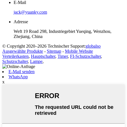
E-Mail
jack@yuanky.com
Adresse
Weft 19 Road 298, Industriegebiet Yueqing, Wenzhou,
Zhejiang, China
© Copyright 2020–2026 Technischer Support:
globalso
Ausgewählte Produkte
-
Sitemap
-
Mobile Website
Verteilerkasten
,
Hauptschalter
,
Timer
,
FI-Schutzschalter
,
Schutzschalter
,
Lampe
,
E-Mail senden
WhatsApp
x