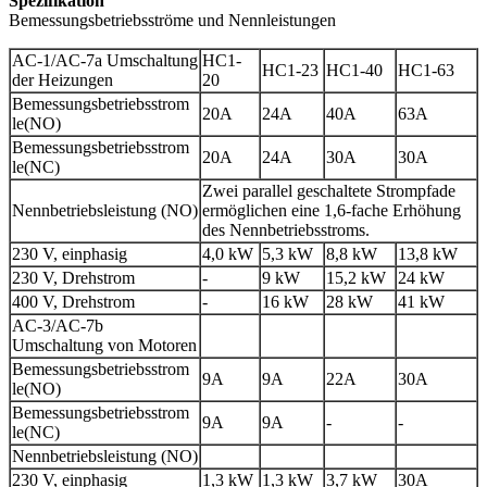
Spezifikation
Bemessungsbetriebsströme und Nennleistungen
AC-1/AC-7a Umschaltung
HC1-
HC1-23
HC1-40
HC1-63
der Heizungen
20
Bemessungsbetriebsstrom
20A
24A
40A
63A
le(NO)
Bemessungsbetriebsstrom
20A
24A
30A
30A
le(NC)
Zwei parallel geschaltete Strompfade
Nennbetriebsleistung (NO)
ermöglichen eine 1,6-fache Erhöhung
des Nennbetriebsstroms.
230 V, einphasig
4,0 kW
5,3 kW
8,8 kW
13,8 kW
230 V, Drehstrom
-
9 kW
15,2 kW
24 kW
400 V, Drehstrom
-
16 kW
28 kW
41 kW
AC-3/AC-7b
Umschaltung von Motoren
Bemessungsbetriebsstrom
9A
9A
22A
30A
le(NO)
Bemessungsbetriebsstrom
9A
9A
-
-
le(NC)
Nennbetriebsleistung (NO)
230 V, einphasig
1,3 kW
1,3 kW
3,7 kW
30A