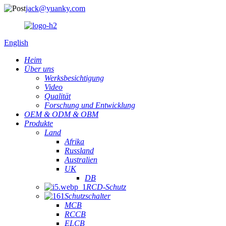
jack@yuanky.com
English
Heim
Über uns
Werksbesichtigung
Video
Qualität
Forschung und Entwicklung
OEM & ODM & OBM
Produkte
Land
Afrika
Russland
Australien
UK
DB
RCD-Schutz
Schutzschalter
MCB
RCCB
ELCB