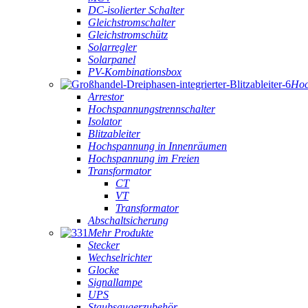
DC-isolierter Schalter
Gleichstromschalter
Gleichstromschütz
Solarregler
Solarpanel
PV-Kombinationsbox
Hoc
Arrestor
Hochspannungstrennschalter
Isolator
Blitzableiter
Hochspannung in Innenräumen
Hochspannung im Freien
Transformator
CT
VT
Transformator
Abschaltsicherung
Mehr Produkte
Stecker
Wechselrichter
Glocke
Signallampe
UPS
Staubsaugerzubehör