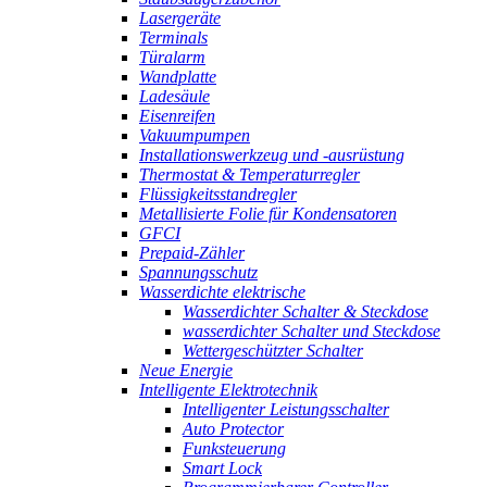
Lasergeräte
Terminals
Türalarm
Wandplatte
Ladesäule
Eisenreifen
Vakuumpumpen
Installationswerkzeug und -ausrüstung
Thermostat & Temperaturregler
Flüssigkeitsstandregler
Metallisierte Folie für Kondensatoren
GFCI
Prepaid-Zähler
Spannungsschutz
Wasserdichte elektrische
Wasserdichter Schalter & Steckdose
wasserdichter Schalter und Steckdose
Wettergeschützter Schalter
Neue Energie
Intelligente Elektrotechnik
Intelligenter Leistungsschalter
Auto Protector
Funksteuerung
Smart Lock