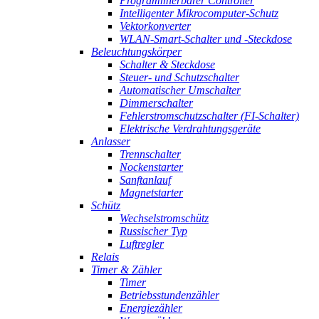
Programmierbarer Controller
Intelligenter Mikrocomputer-Schutz
Vektorkonverter
WLAN-Smart-Schalter und -Steckdose
Beleuchtungskörper
Schalter & Steckdose
Steuer- und Schutzschalter
Automatischer Umschalter
Dimmerschalter
Fehlerstromschutzschalter (FI-Schalter)
Elektrische Verdrahtungsgeräte
Anlasser
Trennschalter
Nockenstarter
Sanftanlauf
Magnetstarter
Schütz
Wechselstromschütz
Russischer Typ
Luftregler
Relais
Timer & Zähler
Timer
Betriebsstundenzähler
Energiezähler