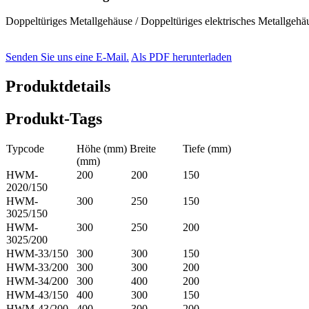
Doppeltüriges Metallgehäuse / Doppeltüriges elektrisches Metallgehä
Senden Sie uns eine E-Mail.
Als PDF herunterladen
Produktdetails
Produkt-Tags
Typcode
Höhe (mm) Breite
Tiefe (mm)
(mm)
HWM-
200
200
150
2020/150
HWM-
300
250
150
3025/150
HWM-
300
250
200
3025/200
HWM-33/150
300
300
150
HWM-33/200
300
300
200
HWM-34/200
300
400
200
HWM-43/150
400
300
150
HWM-43/200
400
300
200