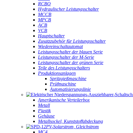
RCBO
Hydraulischer Leistungsschalter
MCCB
MPCB
ACB
VCB
Hauptschalter
Zusatzzubehör für Leistungsschalter
Wiedereinschaltautomat
Leistungsschalter der blauen Serie
Leistungsschalter der M-Serie
Leistungsschalter der grünen Serie
Teile des Leistungsschalters
Produktionsanlagen
Spritzgießmaschine
Prüfmaschine
Automatisierungslinie
Amerikanische Verteilerbox
Metall
Plastik
Gehäuse
Metallsockel, Kunststoffabdeckung
PV-Solarstrom, Gleichstrom
MC4