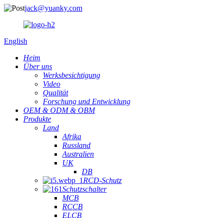
jack@yuanky.com
English
Heim
Über uns
Werksbesichtigung
Video
Qualität
Forschung und Entwicklung
OEM & ODM & OBM
Produkte
Land
Afrika
Russland
Australien
UK
DB
RCD-Schutz
Schutzschalter
MCB
RCCB
ELCB