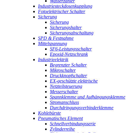
Wasserzähler
Industriesteckdosenkupplung
Fotoelektrischer Schalter
Sicherung
Sicherung
Sicherungshalter
Sicherungsabschaltung
SPD & Festnahme
Mittelspannung
SF6-Leistungsschalter
Epoxid-Netzschrank
Industrieelektrik
Begrenzter Schalter
Mikroschalter
Druckknopfschalter
EX-geschützte elektrische
Netzteilsteuerung
Messerschalter
Spannklemme und Aufhängungsklemme
Stromanschluss
Durchdringungsverbinderklemme
Kohlebürste
Pneumatisches Element
Schnellverbindungsserie
Zylinderreihe