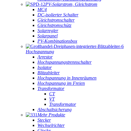
PV-Solarstrom, Gleichstrom
MC4
DC-isolierter Schalter
Gleichstromschalter
Gleichstromschütz
Solarregler
Solarpanel
PV-Kombinationsbox
Hochspannung
Arrestor
Hochspannungstrennschalter
Isolator
Blitzableiter
Hochspannung in Innenräumen
Hochspannung im Freien
Transformator
CT
VT
Transformator
Abschaltsicherung
Mehr Produkte
Stecker
Wechselrichter
Glocke