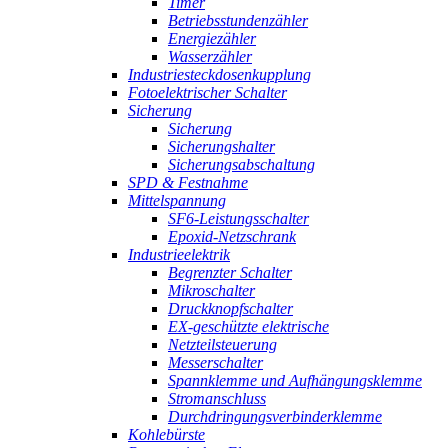
Timer
Betriebsstundenzähler
Energiezähler
Wasserzähler
Industriesteckdosenkupplung
Fotoelektrischer Schalter
Sicherung
Sicherung
Sicherungshalter
Sicherungsabschaltung
SPD & Festnahme
Mittelspannung
SF6-Leistungsschalter
Epoxid-Netzschrank
Industrieelektrik
Begrenzter Schalter
Mikroschalter
Druckknopfschalter
EX-geschützte elektrische
Netzteilsteuerung
Messerschalter
Spannklemme und Aufhängungsklemme
Stromanschluss
Durchdringungsverbinderklemme
Kohlebürste