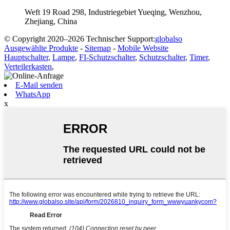
Weft 19 Road 298, Industriegebiet Yueqing, Wenzhou,
Zhejiang, China
© Copyright 2020–2026 Technischer Support:
globalso
Ausgewählte Produkte
-
Sitemap
-
Mobile Website
Hauptschalter
,
Lampe
,
FI-Schutzschalter
,
Schutzschalter
,
Timer
,
Verteilerkasten
,
E-Mail senden
WhatsApp
x