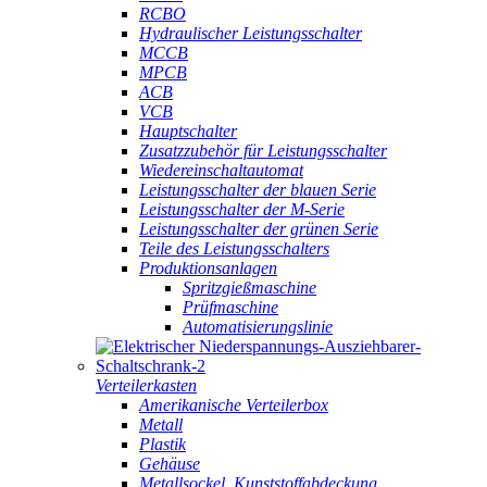
RCBO
Hydraulischer Leistungsschalter
MCCB
MPCB
ACB
VCB
Hauptschalter
Zusatzzubehör für Leistungsschalter
Wiedereinschaltautomat
Leistungsschalter der blauen Serie
Leistungsschalter der M-Serie
Leistungsschalter der grünen Serie
Teile des Leistungsschalters
Produktionsanlagen
Spritzgießmaschine
Prüfmaschine
Automatisierungslinie
Verteilerkasten
Amerikanische Verteilerbox
Metall
Plastik
Gehäuse
Metallsockel, Kunststoffabdeckung