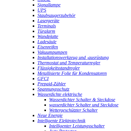
Signallampe
UPS
Staubsaugerzubehör
Lasergeräte
Terminals
Türalarm
Wandplatte
Ladesäule
Eisenreifen
Vakuumpumpen
Installationswerkzeug und -ausrüstung
Thermostat und Temperaturregler
Flüssigkeitsstandregler
Metallisierte Folie für Kondensatoren
GFCI
Prepaid-Zähler
Spannungsschutz
Wasserdichte elektrische
Wasserdichter Schalter & Steckdose
wasserdichter Schalter und Steckdose
Wettergeschützter Schalter
Neue Energie
Intelligente Elektrotechnik
Intelligenter Leistungsschalter