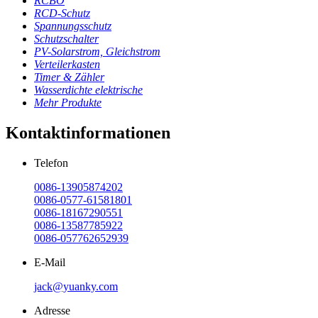
RCBO
RCD-Schutz
Spannungsschutz
Schutzschalter
PV-Solarstrom, Gleichstrom
Verteilerkasten
Timer & Zähler
Wasserdichte elektrische
Mehr Produkte
Kontaktinformationen
Telefon
0086-13905874202
0086-0577-61581801
0086-18167290551
0086-13587785922
0086-057762652939
E-Mail
jack@yuanky.com
Adresse