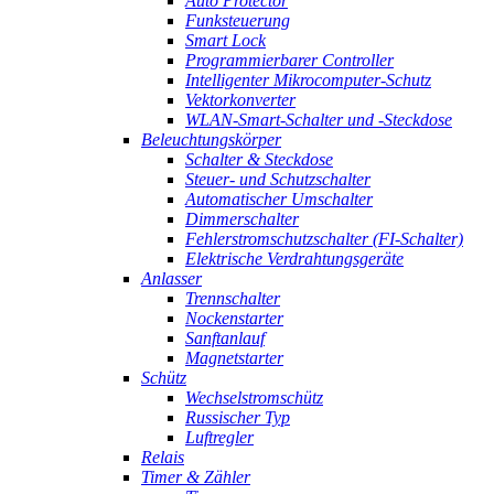
Auto Protector
Funksteuerung
Smart Lock
Programmierbarer Controller
Intelligenter Mikrocomputer-Schutz
Vektorkonverter
WLAN-Smart-Schalter und -Steckdose
Beleuchtungskörper
Schalter & Steckdose
Steuer- und Schutzschalter
Automatischer Umschalter
Dimmerschalter
Fehlerstromschutzschalter (FI-Schalter)
Elektrische Verdrahtungsgeräte
Anlasser
Trennschalter
Nockenstarter
Sanftanlauf
Magnetstarter
Schütz
Wechselstromschütz
Russischer Typ
Luftregler
Relais
Timer & Zähler