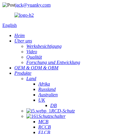
jack@yuanky.com
English
Heim
Über uns
Werksbesichtigung
Video
Qualität
Forschung und Entwicklung
OEM & ODM & OBM
Produkte
Land
Afrika
Russland
Australien
UK
DB
RCD-Schutz
Schutzschalter
MCB
RCCB
ELCB