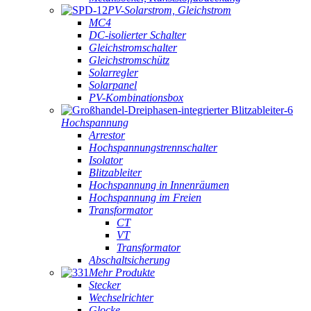
PV-Solarstrom, Gleichstrom
MC4
DC-isolierter Schalter
Gleichstromschalter
Gleichstromschütz
Solarregler
Solarpanel
PV-Kombinationsbox
Hochspannung
Arrestor
Hochspannungstrennschalter
Isolator
Blitzableiter
Hochspannung in Innenräumen
Hochspannung im Freien
Transformator
CT
VT
Transformator
Abschaltsicherung
Mehr Produkte
Stecker
Wechselrichter
Glocke