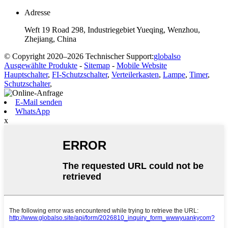
Adresse
Weft 19 Road 298, Industriegebiet Yueqing, Wenzhou,
Zhejiang, China
© Copyright 2020–2026 Technischer Support:
globalso
Ausgewählte Produkte
-
Sitemap
-
Mobile Website
Hauptschalter
,
FI-Schutzschalter
,
Verteilerkasten
,
Lampe
,
Timer
,
Schutzschalter
,
E-Mail senden
WhatsApp
x