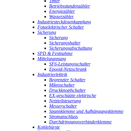
Timer
Betriebsstundenzähler
Energiezähler
Wasserzähler
Industriesteckdosenkupplung
Fotoelektrischer Schalter
Sicherung
Sicherung
Sicherungshalter
Sicherungsabschaltung
SPD & Festnahme
Mittelspannung
SF6-Leistungsschalter
Epoxid-Netzschrank
Industrieelektrik
Begrenzter Schalter
Mikroschalter
Druckknopfschalter
EX-geschützte elektrische
Netzteilsteuerung
Messerschalter
Spannklemme und Aufhängungsklemme
Stromanschluss
Durchdringungsverbinderklemme
Kohlebürste