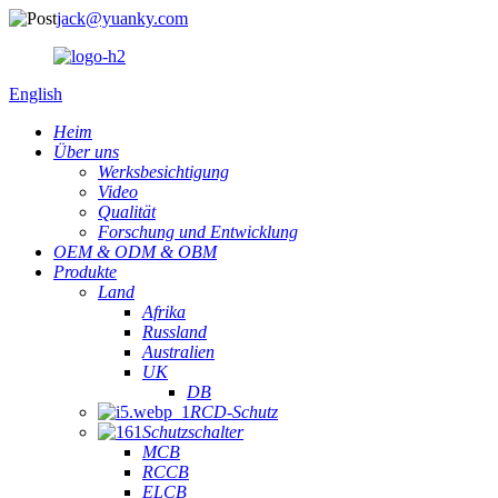
jack@yuanky.com
English
Heim
Über uns
Werksbesichtigung
Video
Qualität
Forschung und Entwicklung
OEM & ODM & OBM
Produkte
Land
Afrika
Russland
Australien
UK
DB
RCD-Schutz
Schutzschalter
MCB
RCCB
ELCB