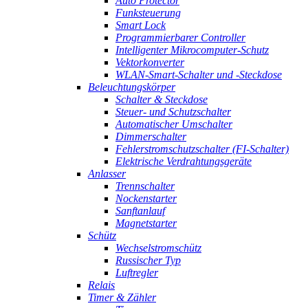
Auto Protector
Funksteuerung
Smart Lock
Programmierbarer Controller
Intelligenter Mikrocomputer-Schutz
Vektorkonverter
WLAN-Smart-Schalter und -Steckdose
Beleuchtungskörper
Schalter & Steckdose
Steuer- und Schutzschalter
Automatischer Umschalter
Dimmerschalter
Fehlerstromschutzschalter (FI-Schalter)
Elektrische Verdrahtungsgeräte
Anlasser
Trennschalter
Nockenstarter
Sanftanlauf
Magnetstarter
Schütz
Wechselstromschütz
Russischer Typ
Luftregler
Relais
Timer & Zähler