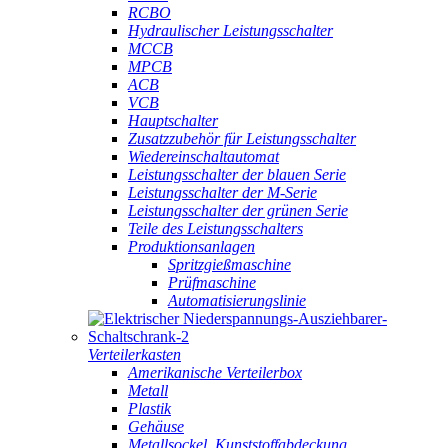
RCBO
Hydraulischer Leistungsschalter
MCCB
MPCB
ACB
VCB
Hauptschalter
Zusatzzubehör für Leistungsschalter
Wiedereinschaltautomat
Leistungsschalter der blauen Serie
Leistungsschalter der M-Serie
Leistungsschalter der grünen Serie
Teile des Leistungsschalters
Produktionsanlagen
Spritzgießmaschine
Prüfmaschine
Automatisierungslinie
Verteilerkasten
Amerikanische Verteilerbox
Metall
Plastik
Gehäuse
Metallsockel, Kunststoffabdeckung