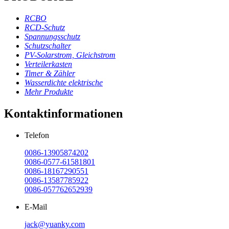
RCBO
RCD-Schutz
Spannungsschutz
Schutzschalter
PV-Solarstrom, Gleichstrom
Verteilerkasten
Timer & Zähler
Wasserdichte elektrische
Mehr Produkte
Kontaktinformationen
Telefon
0086-13905874202
0086-0577-61581801
0086-18167290551
0086-13587785922
0086-057762652939
E-Mail
jack@yuanky.com