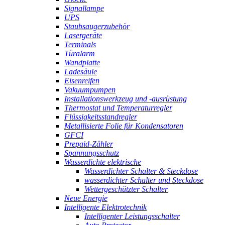
Signallampe
UPS
Staubsaugerzubehör
Lasergeräte
Terminals
Türalarm
Wandplatte
Ladesäule
Eisenreifen
Vakuumpumpen
Installationswerkzeug und -ausrüstung
Thermostat und Temperaturregler
Flüssigkeitsstandregler
Metallisierte Folie für Kondensatoren
GFCI
Prepaid-Zähler
Spannungsschutz
Wasserdichte elektrische
Wasserdichter Schalter & Steckdose
wasserdichter Schalter und Steckdose
Wettergeschützter Schalter
Neue Energie
Intelligente Elektrotechnik
Intelligenter Leistungsschalter